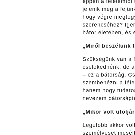
éppen a félelemtől 
jelenik meg a fejü
hogy végre megtegy
szerencséhez? Igen
bátor életében, és
„Miről beszélünk 
Szükségünk van a f
cselekednénk, de a 
– ez a bátorság.
Cs
szembenézni a féle
hanem hogy tudatos
nevezem bátorságt
„Mikor volt utoljá
Legutóbb akkor vol
személyeset mesé