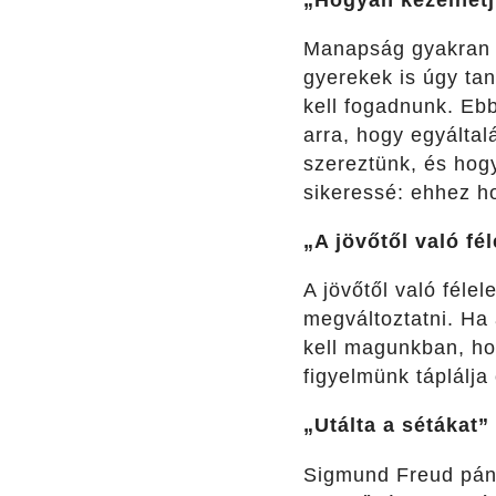
Manapság gyakran 
gyerekek is úgy tan
kell fogadnunk.
Ebb
arra, hogy egyálta
szereztünk, és hog
sikeressé: ehhez ho
„A jövőtől való fé
A jövőtől való féle
megváltoztatni. Ha
kell magunkban, ho
figyelmünk táplálja 
„Utálta a sétákat”
Sigmund Freud páni