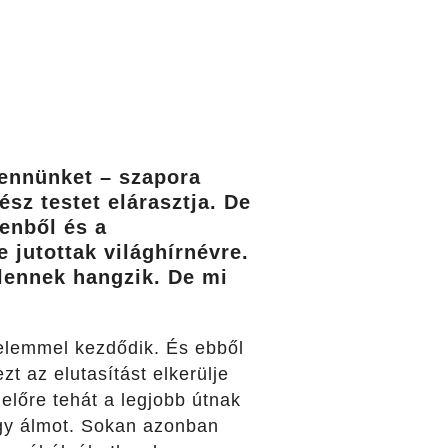
bennünket – szapora
sz testet elárasztja. De
lenből és a
e jutottak világhírnévre.
tlennek hangzik. De mi
elemmel kezdődik. És ebből
zt az elutasítást elkerülje
lőre tehát a legjobb útnak
gy álmot.
Sokan azonban