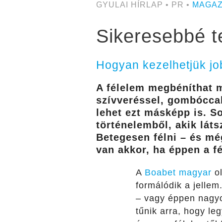
GYULAI HÍRLAP • PR •
MAGAZ
Sikeresebbé t
Hogyan kezelhetjük jo
A félelem megbéníthat m
szívveréssel, gombóccal
lehet ezt másképp is. S
történelemből, akik láts
Betegesen félni – és mé
van akkor, ha éppen a f
A
Boabet magyar
ol
formálódik a jellem.
– vagy éppen nagyo
tűnik arra, hogy le