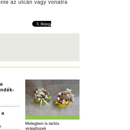
ennie az utcán vagy vonatra
ta
ándék-
 a
Melegben is tartós
a
virágdíszek