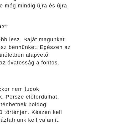
de még mindig újra és újra
n?”
ebb lesz. Saját magunkat
tesz bennünket. Egészen az
néletben alapvető
 az óvatosság a fontos.
kkor nem tudok
 Persze előfordulhat,
rténhetnek boldog
ű történjen.
Készen kell
áztatnunk kell valamit.