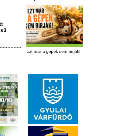
tt
ésű
Ezt már a gépek sem bírják!