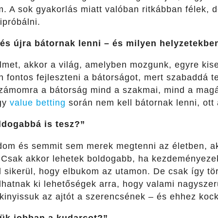
. A sok gyakorlás miatt valóban ritkábban félek, 
ipróbálni.
 és újra bátornak lenni – és milyen helyzetekbe
elmet, akkor a világ, amelyben mozgunk, egyre kis
n fontos fejleszteni a bátorságot, mert szabaddá 
Számomra a bátorság mind a szakmai, mind a magá
egy
value betting
során nem kell bátornak lenni, ott
ldogabbá is tesz?”
dom és semmit sem merek megtenni az életben, a
.
Csak akkor lehetek boldogabb, ha kezdeményezek.
l sikerül, hogy elbukom az utamon. De csak így tö
lhatnak ki lehetőségek arra, hogy valami nagyszer
kinyissuk az ajtót a szerencsének – és ehhez kock
ük jobban a kudarcot?”