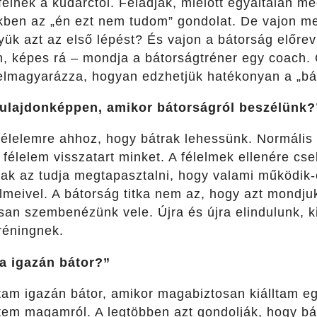
félnek a kudarctól. Feladják, mielőtt egyáltalán m
nkben az „én ezt nem tudom” gondolat.
De vajon me
ük azt az első lépést? És vajon a bátorság előrev
, képes rá – mondja a bátorságtréner egy coach. 
 elmagyarázza, hogyan edzhetjük hatékonyan a „bá
tulajdonképpen, amikor bátorságról beszélünk?
élelemre ahhoz, hogy bátrak lehessünk. Normális
félelem visszatart minket. A félelmek ellenére cse
ak az tudja megtapasztalni, hogy valami működik-e
lmeivel.
A bátorság titka nem az, hogy azt mondju
an szembenézünk vele. Újra és újra elindulunk, ki
réningnek.
ra igazán bátor?”
tam igazán bátor, amikor magabiztosan kiálltam eg
ltem magamról.
A legtöbben azt gondolják, hogy b