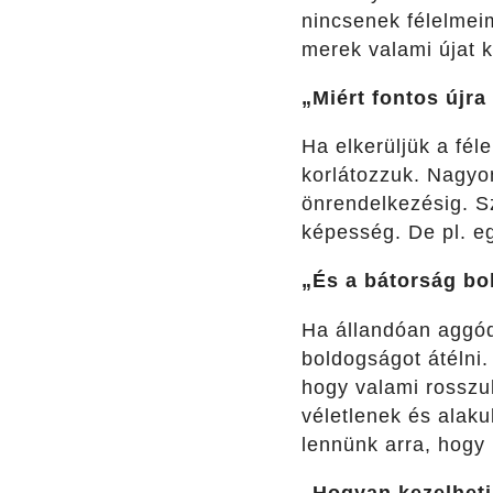
nincsenek félelmeim
merek valami újat k
„Miért fontos újra
Ha elkerüljük a fél
korlátozzuk. Nagyo
önrendelkezésig. 
képesség. De pl. 
„És a bátorság bo
Ha állandóan aggó
boldogságot átélni
hogy valami rosszu
véletlenek és alaku
lennünk arra, hogy 
„Hogyan kezelhetj