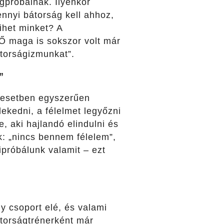
egpróbálnák. Ilyenkor
nnyi bátorság kell ahhoz,
ihet minket? A
Ő maga is sokszor volt már
torságizmunkat”.
”
 esetben egyszerűen
lekedni, a félelmet legyőzni
, aki hajlandó elindulni és
k: „nincs bennem félelem”,
próbálunk valamit – ezt
y csoport elé, és valami
átorságtrénerként már