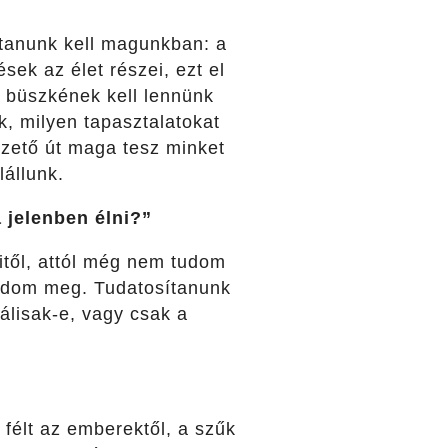
tanunk kell magunkban: a
sek az élet részei, ezt el
 büszkének kell lennünk
k, milyen tapasztalatokat
ezető út maga tesz minket
lállunk.
 jelenben élni?”
itől, attól még nem tudom
oldom meg.
Tudatosítanunk
álisak-e, vagy csak a
félt az emberektől, a szűk