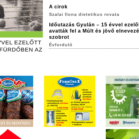
A cirok
Szalai Ilona dietetikus rovata
Időutazás Gyulán – 15 évvel ezelő
avatták fel a Múlt és jövő elnevez
szobrot
VVEL EZELŐTT
Évforduló
RFÜRDŐBEN AZ