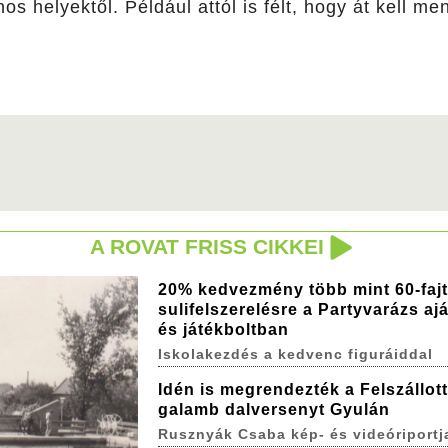
nos helyektől. Például attól is félt, hogy át kell m
A ROVAT FRISS CIKKEI
20% kedvezmény több mint 60-faj
sulifelszerelésre a Partyvarázs aj
és játékboltban
Iskolakezdés a kedvenc figuráiddal
Idén is megrendezték a Felszállott
galamb dalversenyt Gyulán
Rusznyák Csaba kép- és videóriportj