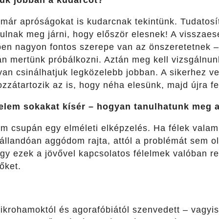
már apróságokat is kudarcnak tekintünk.
Tudatosí
ulnak meg járni, hogy először elesnek!
A visszaesé
en nagyon fontos szerepe van az önszeretetnek –
lán mertünk próbálkozni.
Aztán meg kell vizsgálnun
yan csinálhatjuk legközelebb jobban.
A sikerhez v
zzátartozik az is, hogy néha elesünk, majd újra fe
lelem sokakat kísér – hogyan tanulhatunk meg a
lem csupán egy elméleti elképzelés.
Ha félek valam
 állandóan aggódom rajta, attól a problémát sem 
gy ezek a jövővel kapcsolatos félelmek valóban re
őket.
krohamoktól és agorafóbiától szenvedett – vagyis 