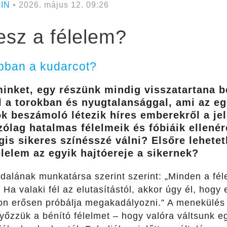
IN
• 2026. május 12. 09:26
esz a félelem?
bban a kudarcot?
inket, egy részünk mindig visszatartana 
 a torokban és nyugtalansággal, ami az egé
ok beszámoló létezik híres emberekről a je
zólag hatalmas félelmeik és fóbiáik ellenér
gis sikeres színésszé válni? Elsőre lehete
élelem az egyik hajtóereje a sikernek?
dalának munkatársa szerint szerint:
„Minden a fél
 Ha valaki fél az elutasítástól, akkor úgy él, hogy e
n erősen próbálja megakadályozni.” A menekülés e
győzzük a bénító félelmet – hogy valóra váltsunk e