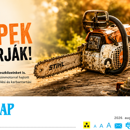
2026. au
A
A
A