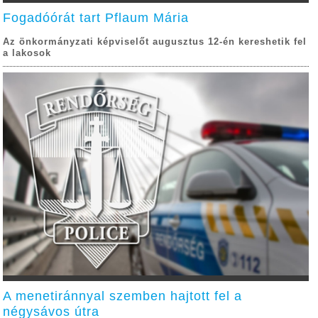
Fogadóórát tart Pflaum Mária
Az önkormányzati képviselőt augusztus 12-én kereshetik fel
a lakosok
A menetiránnyal szemben hajtott fel a
négysávos útra