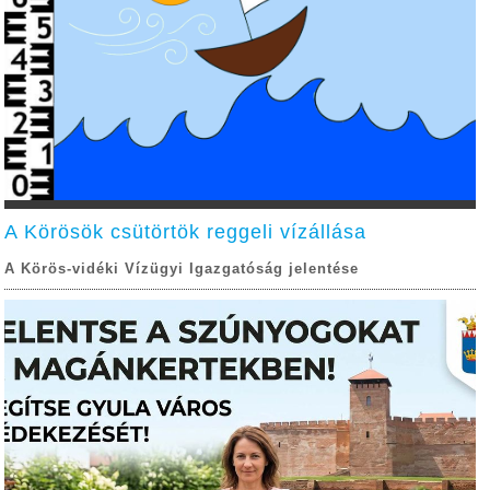
A Körösök csütörtök reggeli vízállása
A Körös-vidéki Vízügyi Igazgatóság jelentése