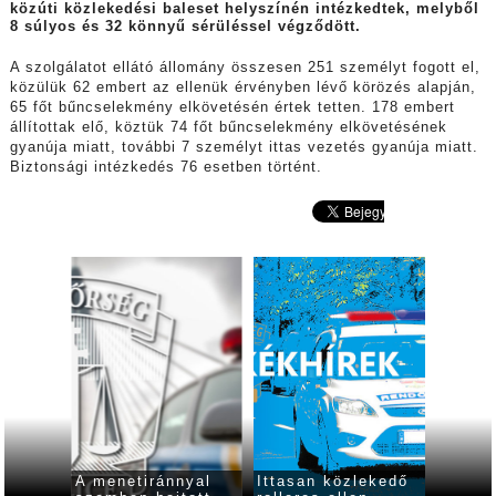
közúti közlekedési baleset helyszínén intézkedtek, melyből
8 súlyos és 32 könnyű sérüléssel végződött.
A szolgálatot ellátó állomány összesen 251 személyt fogott el,
közülük 62 embert az ellenük érvényben lévő körözés alapján,
65 főt bűncselekmény elkövetésén értek tetten. 178 embert
állítottak elő, köztük 74 főt bűncselekmény elkövetésének
gyanúja miatt, további 7 személyt ittas vezetés gyanúja miatt.
Biztonsági intézkedés 76 esetben történt.
ressel
A menetiránnyal
Ittasan közlekedő
Két au