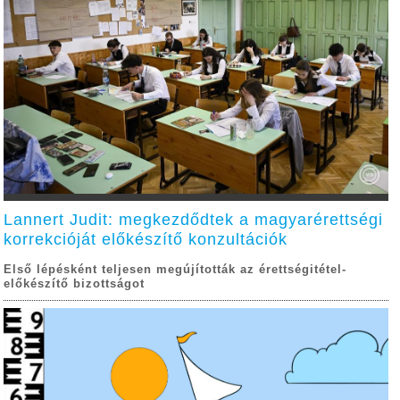
Lannert Judit: megkezdődtek a magyarérettségi
korrekcióját előkészítő konzultációk
Első lépésként teljesen megújították az érettségitétel-
előkészítő bizottságot