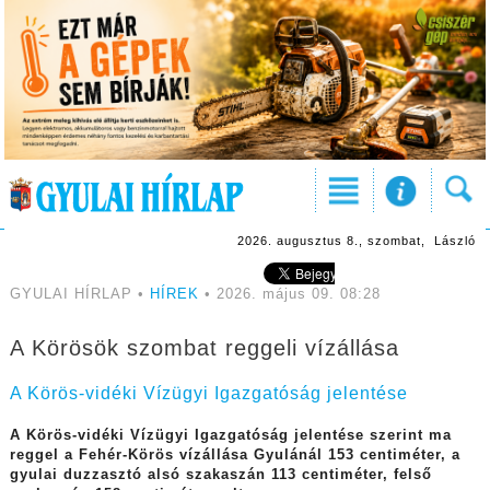
2026. augusztus 8., szombat, László
GYULAI HÍRLAP •
HÍREK
• 2026. május 09. 08:28
A Körösök szombat reggeli vízállása
A Körös-vidéki Vízügyi Igazgatóság jelentése
A Körös-vidéki Vízügyi Igazgatóság jelentése szerint ma
reggel a Fehér-Körös vízállása Gyulánál 153 centiméter, a
gyulai duzzasztó alsó szakaszán 113 centiméter, felső