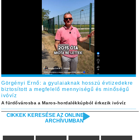
Görgényi Ernő: a gyulaiaknak hosszú évtizedekre
biztosított a megfelelő mennyiségű és minőségű
ivóvíz
A fürdővárosba a Maros-hordalékkúpból érkezik ivóvíz
CIKKEK KERESÉSE AZ ONLINE
ARCHÍVUMBAN