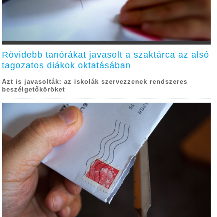
Rövidebb tanórákat javasolt a szaktárca az alsó
tagozatos diákok oktatásában
Azt is javasolták: az iskolák szervezzenek rendszeres
beszélgetőköröket