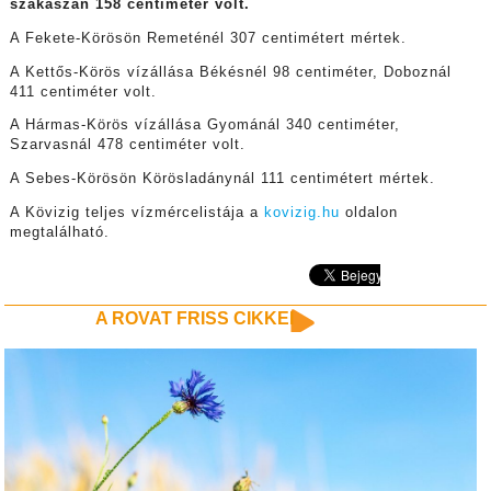
szakaszán 158 centiméter volt.
A Fekete-Körösön Remeténél 307 centimétert mértek.
A Kettős-Körös vízállása Békésnél 98 centiméter, Doboznál
411 centiméter volt.
A Hármas-Körös vízállása Gyománál 340 centiméter,
Szarvasnál 478 centiméter volt.
A Sebes-Körösön Körösladánynál 111 centimétert mértek.
A Kövizig teljes vízmércelistája a
kovizig.hu
oldalon
megtalálható.
A ROVAT FRISS CIKKEI