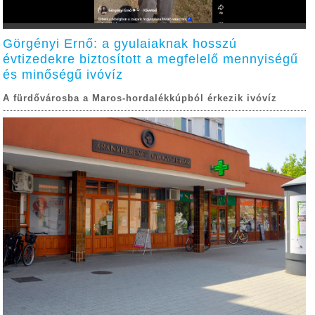
Görgényi Ernő: a gyulaiaknak hosszú
évtizedekre biztosított a megfelelő mennyiségű
és minőségű ivóvíz
A fürdővárosba a Maros-hordalékkúpból érkezik ivóvíz