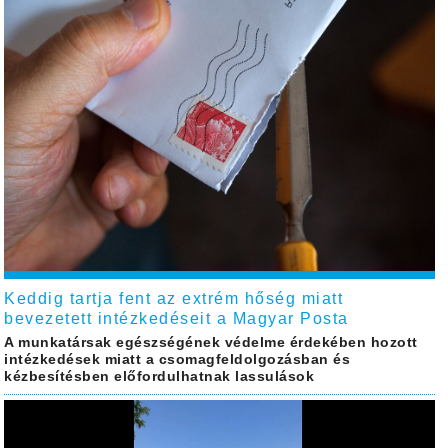
Keddig tartja fent az extrém hőség miatt
bevezetett intézkedéseit a Magyar Posta
A munkatársak egészségének védelme érdekében hozott
intézkedések miatt a csomagfeldolgozásban és
kézbesítésben előfordulhatnak lassulások