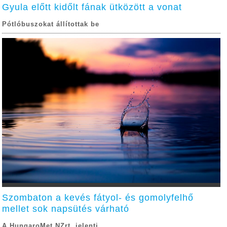
Gyula előtt kidőlt fának ütközött a vonat
Pótlóbuszokat állítottak be
Szombaton a kevés fátyol- és gomolyfelhő
mellet sok napsütés várható
A HungaroMet NZrt. jelenti