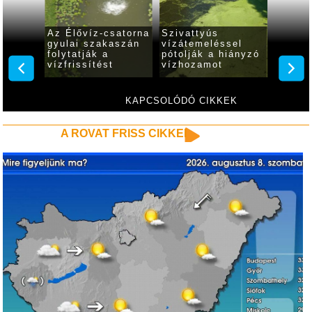
ák a
Az Élővíz-csatorna
Szivattyús
Jövő h
nyagot
gyulai szakaszán
vízátemeléssel
fejező
ösről
folytatják a
pótolják a hiányzó
Sebes
vízfrissítést
vízhozamot
létesít
fenék
javítá
KAPCSOLÓDÓ CIKKEK
A ROVAT FRISS CIKKEI