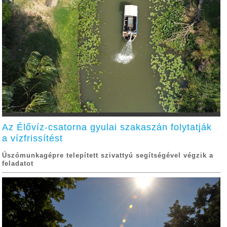
Az Élővíz-csatorna gyulai szakaszán folytatják
a vízfrissítést
Úszómunkagépre telepített szivattyú segítségével végzik a
feladatot