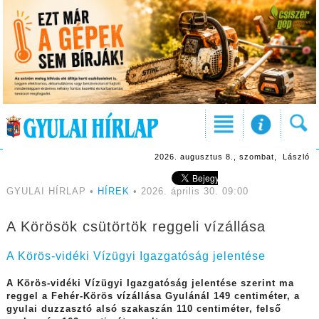
2026. augusztus 8., szombat, László
GYULAI HÍRLAP •
HÍREK
• 2026. április 30. 09:00
A Körösök csütörtök reggeli vízállása
A Körös-vidéki Vízügyi Igazgatóság jelentése
A Körös-vidéki Vízügyi Igazgatóság jelentése szerint ma
reggel a Fehér-Körös vízállása Gyulánál 149 centiméter, a
gyulai duzzasztó alsó szakaszán 110 centiméter, felső