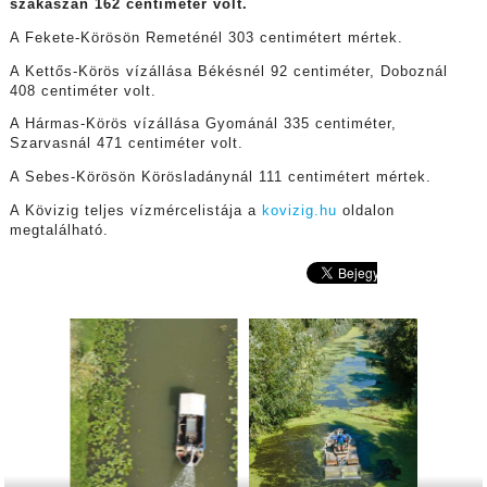
szakaszán 162 centiméter volt.
A Fekete-Körösön Remeténél 303 centimétert mértek.
A Kettős-Körös vízállása Békésnél 92 centiméter, Doboznál
408 centiméter volt.
A Hármas-Körös vízállása Gyománál 335 centiméter,
Szarvasnál 471 centiméter volt.
A Sebes-Körösön Körösladánynál 111 centimétert mértek.
A Kövizig teljes vízmércelistája a
kovizig.hu
oldalon
megtalálható.