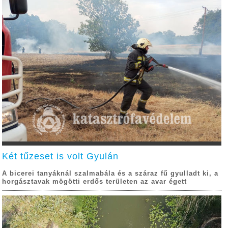
Két tűzeset is volt Gyulán
A bicerei tanyáknál szalmabála és a száraz fű gyulladt ki, a
horgásztavak mögötti erdős területen az avar égett