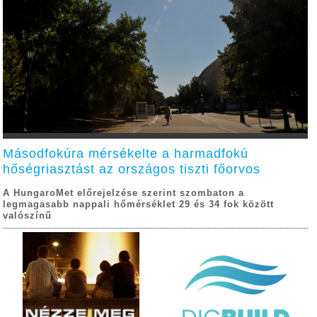
Másodfokúra mérsékelte a harmadfokú
hőségriasztást az országos tiszti főorvos
A HungaroMet előrejelzése szerint szombaton a
legmagasabb nappali hőmérséklet 29 és 34 fok között
valószínű