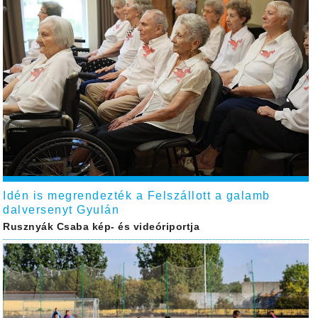
Idén is megrendezték a Felszállott a galamb
dalversenyt Gyulán
Rusznyák Csaba kép- és videóriportja