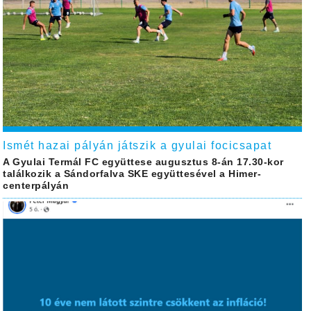
Ismét hazai pályán játszik a gyulai focicsapat
A Gyulai Termál FC együttese augusztus 8-án 17.30-kor
találkozik a Sándorfalva SKE együttesével a Himer-
centerpályán