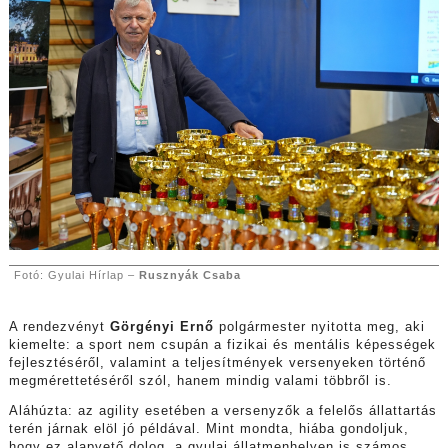
Fotó: Gyulai Hírlap –
Rusznyák Csaba
A rendezvényt
Görgényi Ernő
polgármester nyitotta meg, aki
kiemelte: a sport nem csupán a fizikai és mentális képességek
fejlesztéséről, valamint a teljesítmények versenyeken történő
megmérettetéséről szól, hanem mindig valami többről is.
Aláhúzta: az agility esetében a versenyzők a felelős állattartás
terén járnak elöl jó példával. Mint mondta, hiába gondoljuk,
hogy ez alapvető dolog, a gyulai állatmenhelyen is számos