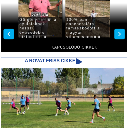
Görgényi Ernő: a
100%-ban
Ingye
gyulaiaknak
napenergiára
hűsölé
 95.
hosszú
támaszkodott a
mozikl
ján
évtizedekre
magyar
várja 
biztosított a
villamosenergia-
a gyul
megfelelő
rendszer, Gyula is
kastél
mennyiségű és
élen jár
KAPCSOLÓDÓ CIKKEK
minőségű ivóvíz
A ROVAT FRISS CIKKEI