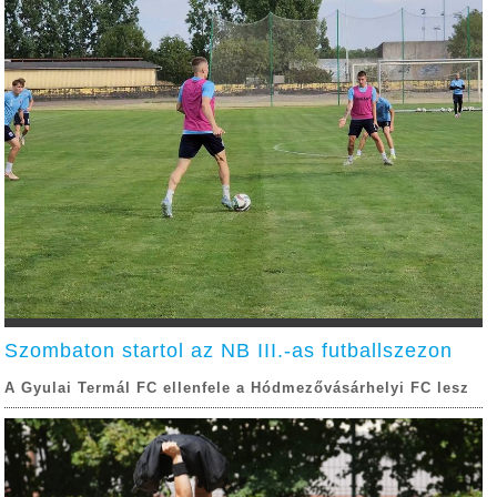
Szombaton startol az NB III.-as futballszezon
A Gyulai Termál FC ellenfele a Hódmezővásárhelyi FC lesz