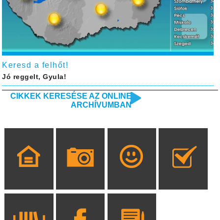
Keresd a felhőt!
Jó reggelt, Gyula!
CIKKEK KERESÉSE AZ ONLINE
ARCHÍVUMBAN