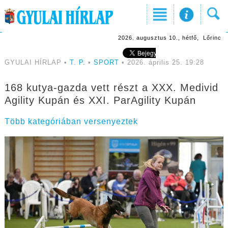
2026. augusztus 10., hétfő, Lőrinc
GYULAI HÍRLAP •
T. P.
•
SPORT
• 2026. április 25. 19:28
168 kutya-gazda vett részt a XXX. Medivid
Agility Kupán és XXI. ParAgility Kupán
Több kategóriában versenyeztek