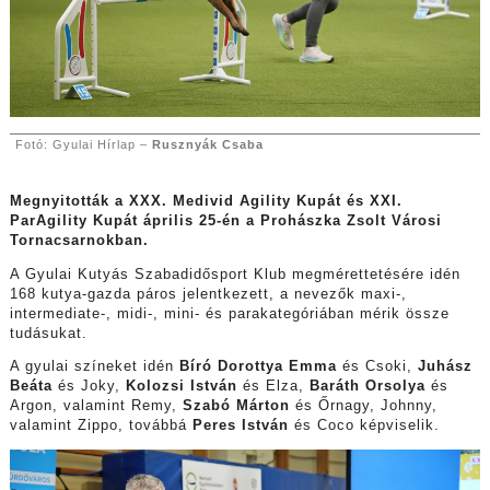
Fotó: Gyulai Hírlap –
Rusznyák Csaba
Megnyitották a XXX. Medivid Agility Kupát és XXI.
ParAgility Kupát április 25-én a Prohászka Zsolt Városi
Tornacsarnokban.
A Gyulai Kutyás Szabadidősport Klub megmérettetésére idén
168 kutya-gazda páros jelentkezett, a nevezők maxi-,
intermediate-, midi-, mini- és parakategóriában mérik össze
tudásukat.
A gyulai színeket idén
Bíró Dorottya Emma
és Csoki,
Juhász
Beáta
és Joky,
Kolozsi István
és Elza,
Baráth Orsolya
és
Argon, valamint Remy,
Szabó Márton
és Őrnagy, Johnny,
valamint Zippo, továbbá
Peres István
és Coco képviselik.