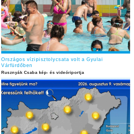
Országos vízipisztolycsata volt a Gyulai
Várfürdőben
Rusznyák Csaba kép- és videóriportja