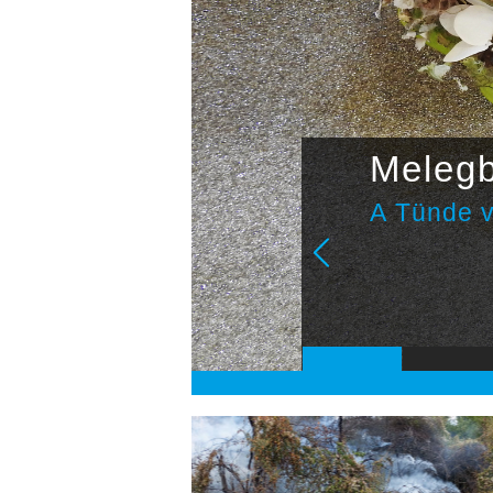
Melegb
A Tünde v