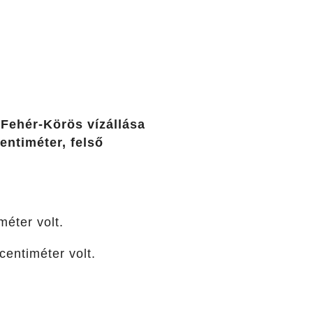
 Fehér-Körös vízállása
entiméter, felső
éter volt.
centiméter volt.