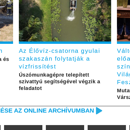
n
Az Élővíz-csatorna gyulai
Vál
szakaszán folytatják a
elő
a és
vízfrissítést
szí
Vil
Úszómunkagépre telepített
szivattyú segítségével végzik a
Fesz
feladatot
Muta
Várs
ÉSE AZ ONLINE ARCHÍVUMBAN