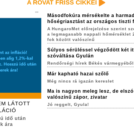
A ROVAT FRISS CIKKEI
Másodfokúra mérsékelte a harma
hőségriasztást az országos tiszti
A HungaroMet előrejelzése szerint s
a legmagasabb nappali hőmérséklet 
fok között valószínű
Súlyos sérüléssel végződött két itt
szóváltása Gyulán
Rendőrségi hírek Békés vármegyéből
Már kapható hazai szőlő
Még nincs rá igazán kereslet
Ma is nagyon meleg lesz, de elszó
valószínű zápor, zivatar
EM LÁTOTT
Jó reggelt, Gyula!
LÁCIÓ
zú idő után
k ára