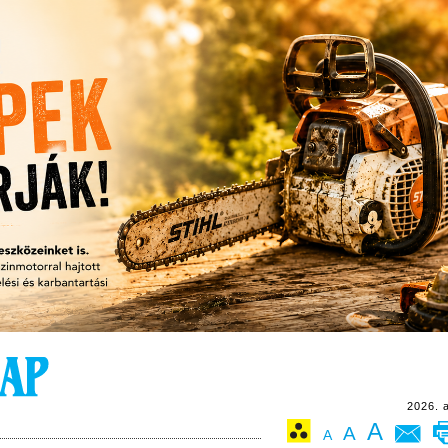
2026. 
A
A
A