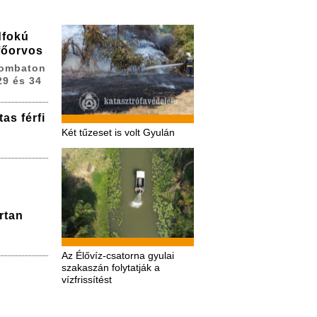
dfokú
 főorvos
zombaton
29 és 34
as férfi
Két tűzeset is volt Gyulán
rtan
Az Élővíz-csatorna gyulai
szakaszán folytatják a
vízfrissítést