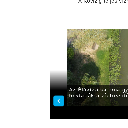
A Kövizig teljes ví
ennyező anyagot a
Az Élővíz-csatorna g
folytatják a vízfrissít