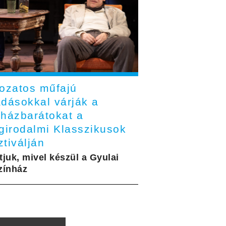
tozatos műfajú
adásokkal várják a
nházbarátokat a
ágirodalmi Klasszikusok
tiválján
tjuk, mivel készül a Gyulai
zínház