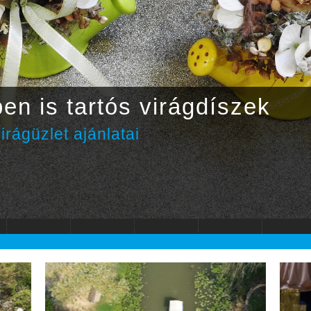
en is tartós virágdíszek
irágüzlet ajánlatai