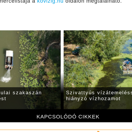
zmércelistája a
kovizig.hu
oldalon megtalálható.
yulai szakaszán
Szivattyús vízátemeléss
ést
hiányzó vízhozamot
KAPCSOLÓDÓ CIKKEK