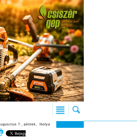
augusztus 7., péntek, Ibolya