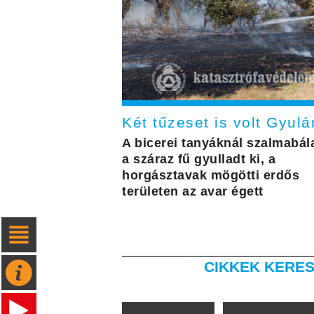
Két tűzeset is volt Gyulá
A bicerei tanyáknál szalmabál
a száraz fű gyulladt ki, a
horgásztavak mögötti erdős
területen az avar égett
CIKKEK KERES