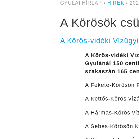
GYULAI HÍRLAP •
HÍREK
• 202
A Körösök csüt
A Körös-vidéki Vízügyi
A Körös-vidéki Víz
Gyulánál 150 centi
szakaszán 165 cen
A Fekete-Körösön R
A Kettős-Körös vízá
A Hármas-Körös víz
A Sebes-Körösön Kö