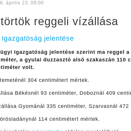
6. április 23. 09:00
örtök reggeli vízállása
 Igazgatóság jelentése
ügyi Igazgatóság jelentése szerint ma reggel a
méter, a gyulai duzzasztó alsó szakaszán 110 c
timéter volt.
emeténél 304 centimétert mértek.
llása Békésnél 93 centiméter, Doboznál 409 centim
állása Gyománál 335 centiméter, Szarvasnál 472 
rösladánynál 114 centimétert mértek.