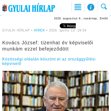
2026. augusztus 9., vasárnap, Emőd
GYULAI HÍRLAP •
HÍREK
• 2026. április 13. 19:54
Kovács József: tizenhat év képviselői
munkám ezzel befejeződött
Közösségi oldalán köszönt el az országgyűlési
képviselő