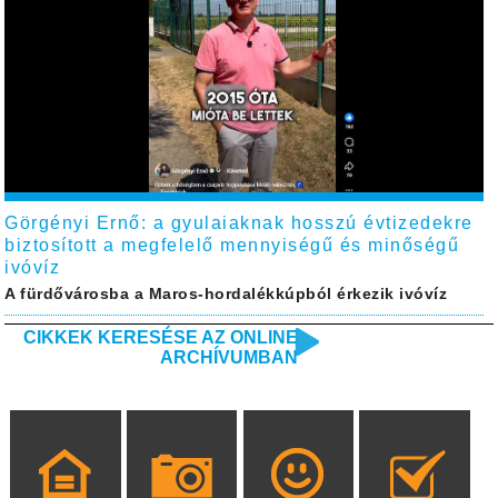
Görgényi Ernő: a gyulaiaknak hosszú évtizedekre
biztosított a megfelelő mennyiségű és minőségű
ivóvíz
A fürdővárosba a Maros-hordalékkúpból érkezik ivóvíz
CIKKEK KERESÉSE AZ ONLINE
ARCHÍVUMBAN