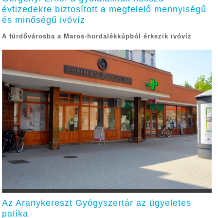
évtizedekre biztosított a megfelelő mennyiségű
és minőségű ivóvíz
A fürdővárosba a Maros-hordalékkúpból érkezik ivóvíz
Az Aranykereszt Gyógyszertár az ügyeletes
patika