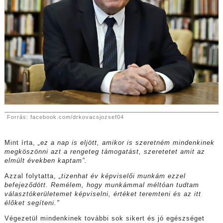
Forrás: facebook.com/drkovacsjozsef04
Mint írta,
„ez a nap is eljött, amikor is szeretném mindenkinek
megköszönni azt a rengeteg támogatást, szeretetet amit az
elmúlt években kaptam”.
Azzal folytatta,
„tizenhat év képviselői munkám ezzel
befejeződött. Remélem, hogy munkámmal méltóan tudtam
választókerületemet képviselni, értéket teremteni és az itt
élőket segíteni."
Végezetül mindenkinek további sok sikert és jó egészséget