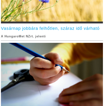
Vasárnap jobbára felhőtlen, száraz idő várható
A HungaroMet NZrt. jelenti