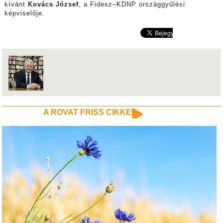
kívánt
Kovács József
, a Fidesz–KDNP országgyűlési
képviselője.
A ROVAT FRISS CIKKEI