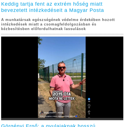
Keddig tartja fent az extrém hőség miatt
bevezetett intézkedéseit a Magyar Posta
A munkatársak egészségének védelme érdekében hozott
intézkedések miatt a csomagfeldolgozásban és
kézbesítésben előfordulhatnak lassulások
Görgényi Ernő: a gyulaiaknak hosszú