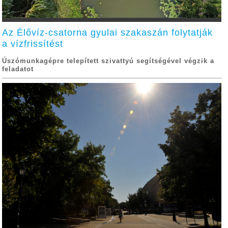
Az Élővíz-csatorna gyulai szakaszán folytatják
a vízfrissítést
Úszómunkagépre telepített szivattyú segítségével végzik a
feladatot