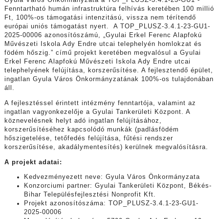
Gyula Város Önkormányzata a TOP_PLUSZ-3.4.1-23-GU1 -
Fenntartható humán infrastruktúra felhívás keretében 100 millió
Ft, 100%-os támogatási intenzitású, vissza nem térítendő
európai uniós támogatást nyert. A TOP_PLUSZ-3.4.1-23-GU1-
2025-00006 azonosítószámú, „Gyulai Erkel Ferenc Alapfokú
Művészeti Iskola Ady Endre utcai telephelyén homlokzat és
födém hőszig.” című projekt keretében megvalósul a Gyulai
Erkel Ferenc Alapfokú Művészeti Iskola Ady Endre utcai
telephelyének felújítása, korszerűsítése. A fejlesztendő épület,
ingatlan Gyula Város Önkormányzatának 100%-os tulajdonában
áll.
A fejlesztéssel érintett intézmény fenntartója, valamint az
ingatlan vagyonkezelője a Gyulai Tankerületi Központ. A
köznevelésnek helyt adó ingatlan felújításához,
korszerűsítéséhez kapcsolódó munkák (padlásfödém
hőszigetelése, tetőfedés felújítása, fűtési rendszer
korszerűsítése, akadálymentesítés) kerülnek megvalósításra.
A projekt adatai:
Kedvezményezett neve: Gyula Város Önkormányzata
Konzorciumi partner: Gyulai Tankerületi Központ, Békés-
Bihar Településfejlesztési Nonprofit Kft.
Projekt azonosítószáma: TOP_PLUSZ-3.4.1-23-GU1-
2025-00006