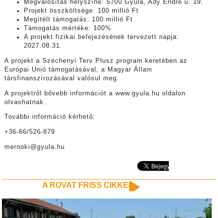
Megvalósítás helyszíne: 5700 Gyula, Ady Endre u. 19.
Projekt összköltsége: 100 millió Ft
Megítélt támogatás: 100 millió Ft
Támogatás mértéke: 100%
A projekt fizikai befejezésének tervezett napja:
2027.08.31.
A projekt a Széchenyi Terv Plusz program keretében az
Európai Unió támogatásával, a Magyar Állam
társfinanszírozásával valósul meg.
A projektről bővebb információt a www.gyula.hu oldalon
olvashatnak.
További információ kérhető:
+36-66/526-879
mernoki@gyula.hu
A ROVAT FRISS CIKKEI