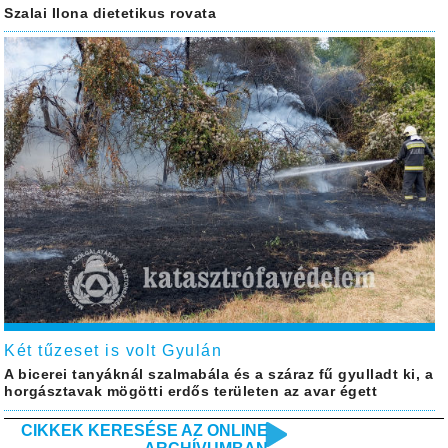
Szalai Ilona dietetikus rovata
Két tűzeset is volt Gyulán
A bicerei tanyáknál szalmabála és a száraz fű gyulladt ki, a
horgásztavak mögötti erdős területen az avar égett
CIKKEK KERESÉSE AZ ONLINE