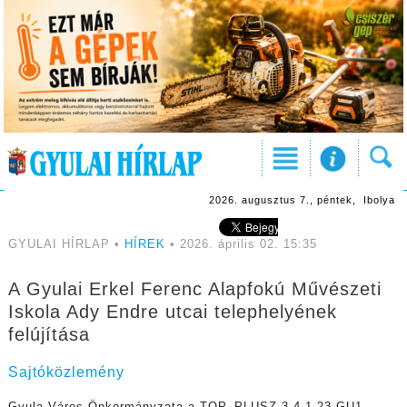
2026. augusztus 7., péntek, Ibolya
GYULAI HÍRLAP •
HÍREK
• 2026. április 02. 15:35
A Gyulai Erkel Ferenc Alapfokú Művészeti
Iskola Ady Endre utcai telephelyének
felújítása
Sajtóközlemény