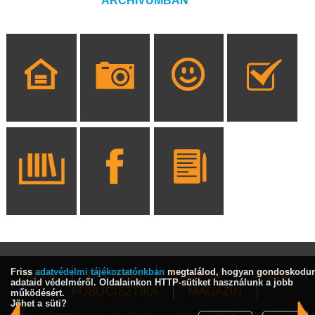
ARCHÍVUMBAN
Friss
adatvédelmi tájékoztatónkban
megtalálod, hogyan gondoskodu
HÍREK
KULTÚRA
INTERJÚ
SPORT
adataid védelméről. Oldalainkon HTTP-sütiket használunk a jobb
PUBLICISZTIKA
MAGAZIN
működésért.
Jöhet a süti?