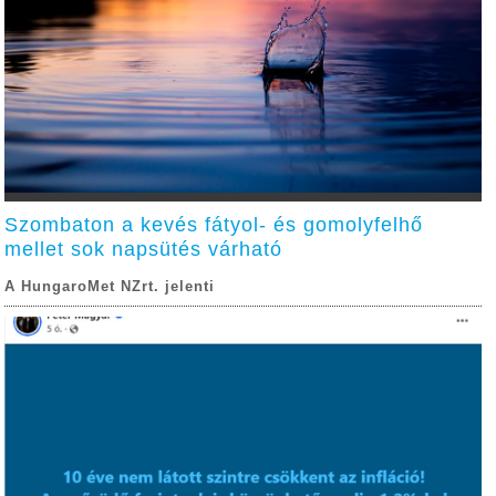
Szombaton a kevés fátyol- és gomolyfelhő
mellet sok napsütés várható
A HungaroMet NZrt. jelenti