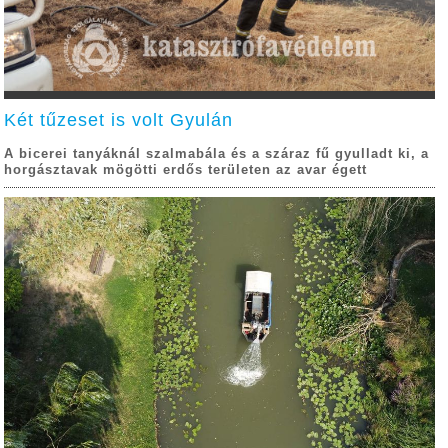
Két tűzeset is volt Gyulán
A bicerei tanyáknál szalmabála és a száraz fű gyulladt ki, a
horgásztavak mögötti erdős területen az avar égett