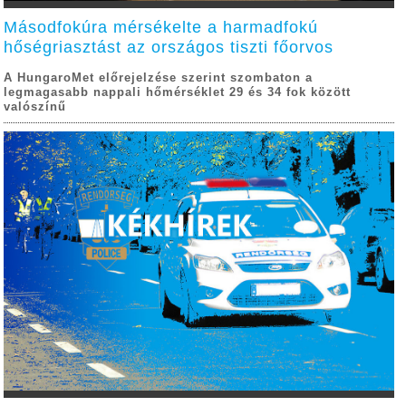
Másodfokúra mérsékelte a harmadfokú
hőségriasztást az országos tiszti főorvos
A HungaroMet előrejelzése szerint szombaton a
legmagasabb nappali hőmérséklet 29 és 34 fok között
valószínű