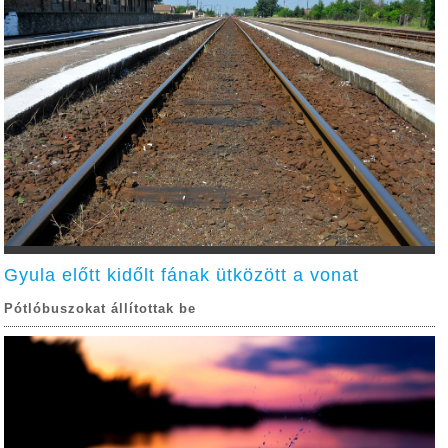
Gyula előtt kidőlt fának ütközött a vonat
Pótlóbuszokat állítottak be