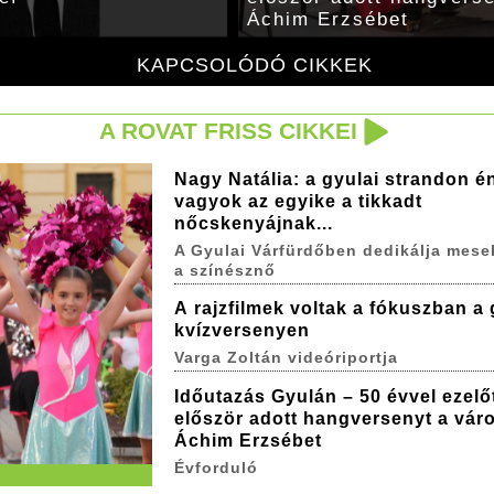
Áchim Erzsébet
KAPCSOLÓDÓ CIKKEK
A ROVAT FRISS CIKKEI
Nagy Natália: a gyulai strandon é
vagyok az egyike a tikkadt
nőcskenyájnak...
A Gyulai Várfürdőben dedikálja mese
a színésznő
A rajzfilmek voltak a fókuszban a 
kvízversenyen
Varga Zoltán videóriportja
Időutazás Gyulán – 50 évvel ezelő
először adott hangversenyt a vár
Áchim Erzsébet
Évforduló