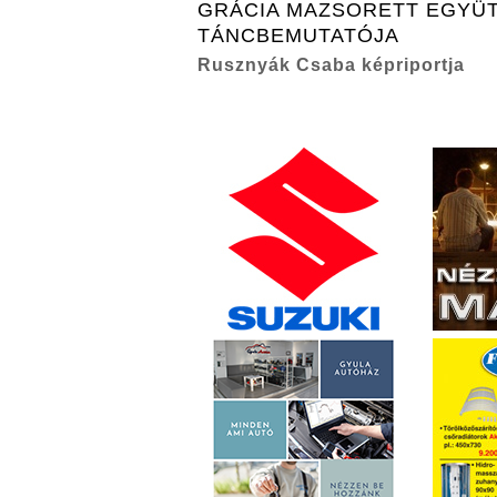
GRÁCIA MAZSORETT EGYÜ
TÁNCBEMUTATÓJA
Rusznyák Csaba képriportja