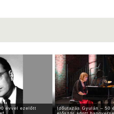
0 évvel ezelőtt
Időutazás Gyulán – 50 é
ef
először adott hangvers