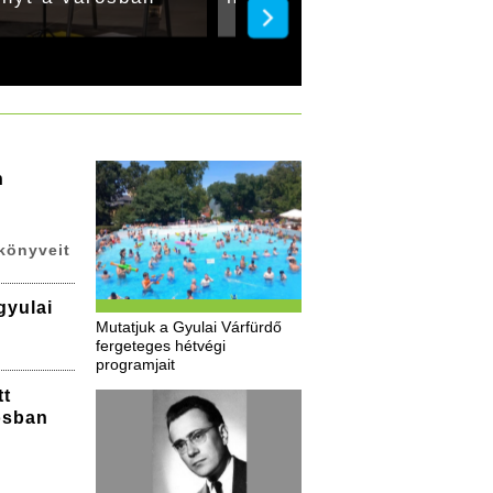
n
könyveit
gyulai
Mutatjuk a Gyulai Várfürdő
fergeteges hétvégi
programjait
tt
osban