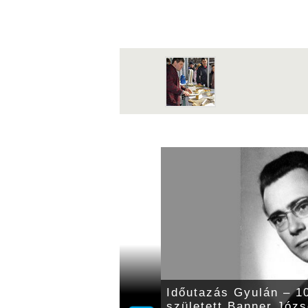
115 évvel ezelőtt Kéry
Időutazás Gyulán – 10
rmegye főispánja
született Banner Józs