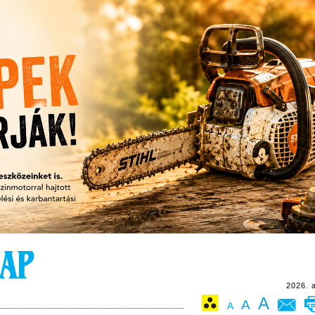
2026. 
A
A
A