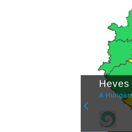
étvégi
Heves 
A Hungaro
ulai