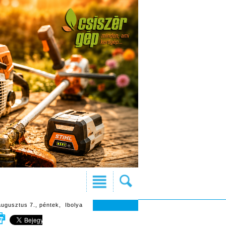
augusztus 7., péntek, Ibolya