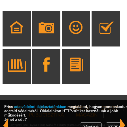
Friss
adatvédelmi tájékoztatónkban
megtalálod, hogyan gondoskodu
HÍREK
KULTÚRA
INTERJÚ
SPORT
adataid védelméről. Oldalainkon HTTP-sütiket használunk a jobb
PUBLICISZTIKA
MAGAZIN
működésért.
Jöhet a süti?
Copyright© 2009, Gyulai Hírlap Kiadó és Hírlapterjesztő Nonprofit Kft. Minden jog fenntartva!