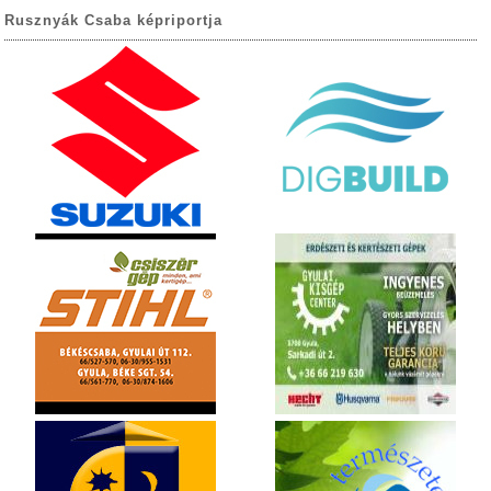
Rusznyák Csaba képriportja