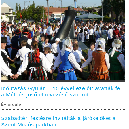
Időutazás Gyulán – 15 évvel ezelőtt avatták fel
a Múlt és jövő elnevezésű szobrot
Évforduló
Szabadtéri festésre invitálták a járókelőket a
Szent Miklós parkban