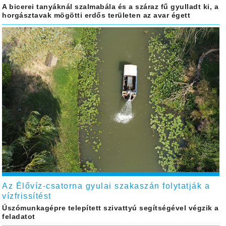
A bicerei tanyáknál szalmabála és a száraz fű gyulladt ki, a
horgásztavak mögötti erdős területen az avar égett
Az Élővíz-csatorna gyulai szakaszán folytatják a
vízfrissítést
Úszómunkagépre telepített szivattyú segítségével végzik a
feladatot