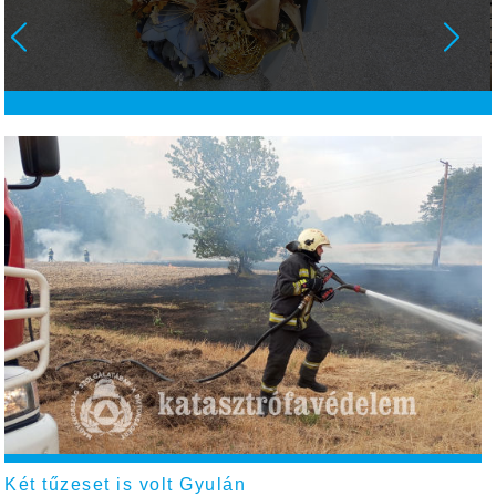
Két tűzeset is volt Gyulán