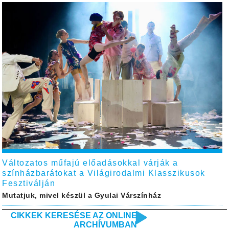
Változatos műfajú előadásokkal várják a
színházbarátokat a Világirodalmi Klasszikusok
Fesztiválján
Mutatjuk, mivel készül a Gyulai Várszínház
CIKKEK KERESÉSE AZ ONLINE
ARCHÍVUMBAN