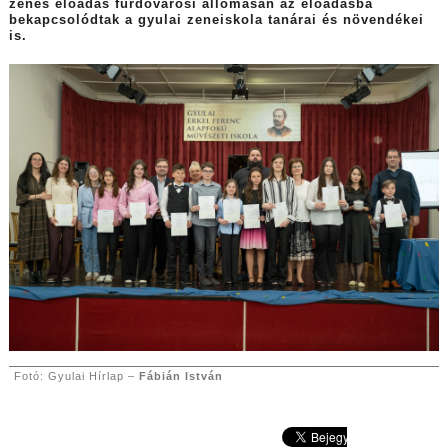
zenés előadás fürdővárosi állomásán az előadásba
bekapcsolódtak a gyulai zeneiskola tanárai és növendékei
is.
Fotó: Gyulai Hírlap –
Fábián István