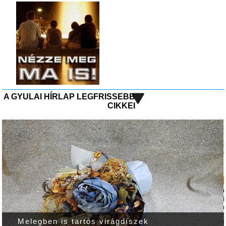
A GYULAI HÍRLAP LEGFRISSEBB
CIKKEI
Melegben is tartós virágdíszek