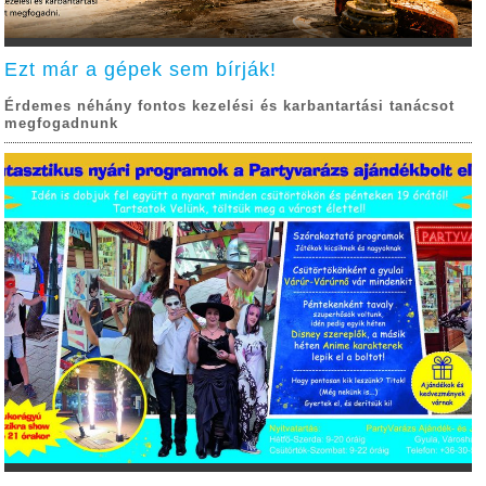
Ezt már a gépek sem bírják!
Érdemes néhány fontos kezelési és karbantartási tanácsot
megfogadnunk