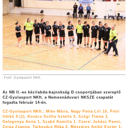
Fotó: Gyulasport NKft.
Az NB II.-es kézilabda-bajnokság D csoportjában szereplő
CZ-Gyulasport NKft. a Nemesnáduvari NKSZE csapatát
fogadta február 14-én.
CZ-Gyulasport NKft.: Mike Mária, Nagy Petra Lili 10, Petri
Ildikó 9 (1), Kovács Szófia Sztella 3, Szögi Tímea 3,
Gelegonya Anita 1, Szabó Kamilla 1. Csere: Juhász Panni,
Zsiga Zsanna, Tarkovács Réka 2, Mészáros Anikó Eszter 1,