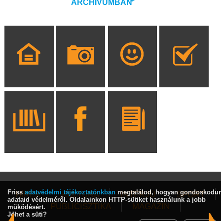
ARCHÍVUMBAN
Friss
adatvédelmi tájékoztatónkban
megtalálod, hogyan gondoskodu
HÍREK
KULTÚRA
INTERJÚ
SPORT
adataid védelméről. Oldalainkon HTTP-sütiket használunk a jobb
PUBLICISZTIKA
MAGAZIN
működésért.
Jöhet a süti?