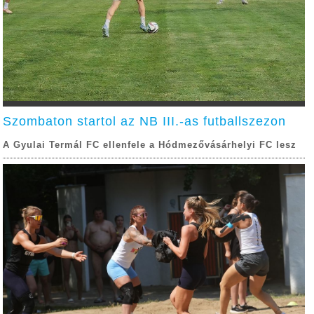
Szombaton startol az NB III.-as futballszezon
A Gyulai Termál FC ellenfele a Hódmezővásárhelyi FC lesz