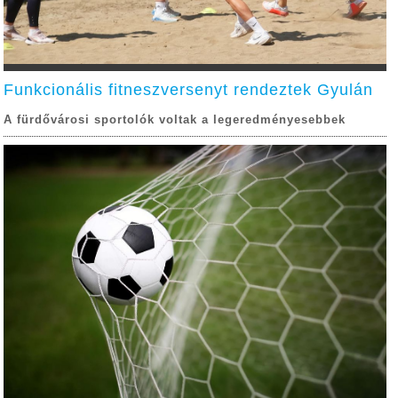
Funkcionális fitneszversenyt rendeztek Gyulán
A fürdővárosi sportolók voltak a legeredményesebbek