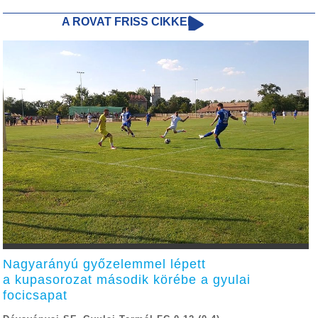
A ROVAT FRISS CIKKEI
Nagyarányú győzelemmel lépett
a kupasorozat második körébe a gyulai
focicsapat