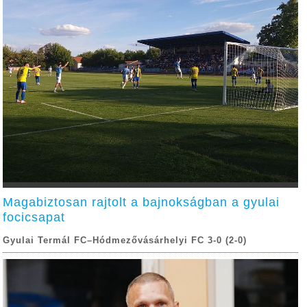
Magabiztosan rajtolt a bajnokságban a gyulai
focicsapat
Gyulai Termál FC–Hódmezővásárhelyi FC 3-0 (2-0)