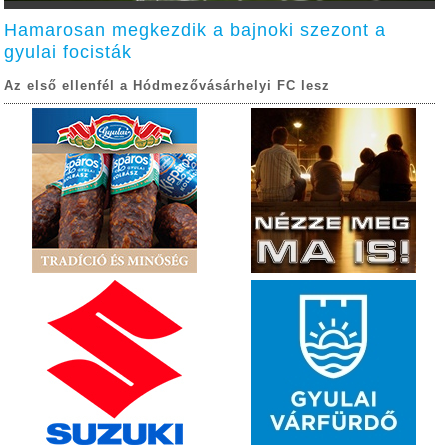
Hamarosan megkezdik a bajnoki szezont a
gyulai focisták
Az első ellenfél a Hódmezővásárhelyi FC lesz