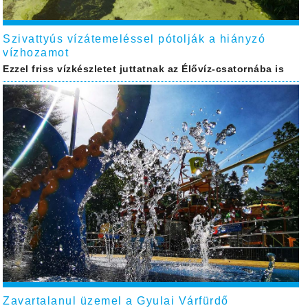
Szivattyús vízátemeléssel pótolják a hiányzó
vízhozamot
Ezzel friss vízkészletet juttatnak az Élővíz-csatornába is
Zavartalanul üzemel a Gyulai Várfürdő