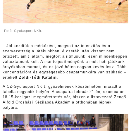
Fotó: Gyulasport NKft.
– Jól kezdtük a mérkőzést, megvolt az intenzitás és a
szervezettség a játékunkban. A cserék után viszont nem
tetszett, amit láttam, megtört a ritmusunk, ezen mindenképpen
változtatnunk kell. A mai teljesítményünk a múlt heti játékunk
árnyékában maradt, és ez jövő héten nagyon kevés lesz. Több
koncentrációra és egységesebb csapatmunkára van szükség –
értékelt
Zöldi-Tóth Katalin
.
A CZ-Gyulasport NKft. győzelmének köszönhetően maradt a
tabella negyedik helyén. A csapatra február 21-én, szombaton
18.15-kor igazi megmérettetés vár, hiszen a listavezető Zengő
Alföld Orosházi Kézilabda Akadémia otthonában lépnek
pályára.