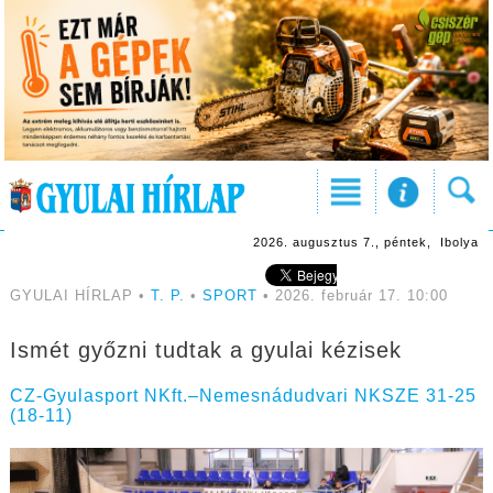
2026. augusztus 7., péntek, Ibolya
GYULAI HÍRLAP •
T. P.
•
SPORT
• 2026. február 17. 10:00
Ismét győzni tudtak a gyulai kézisek
CZ-Gyulasport NKft.–Nemesnádudvari NKSZE 31-25
(18-11)