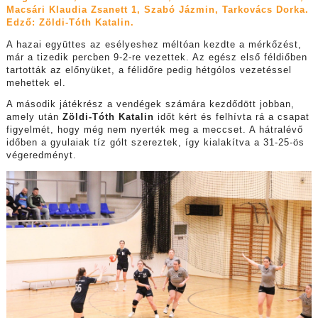
Macsári Klaudia Zsanett 1, Szabó Jázmin, Tarkovács Dorka.
Edző: Zöldi-Tóth Katalin.
A hazai együttes az esélyeshez méltóan kezdte a mérkőzést,
már a tizedik percben 9-2-re vezettek. Az egész első féldiőben
tartották az előnyüket, a félidőre pedig hétgólos vezetéssel
mehettek el.
A második játékrész a vendégek számára kezdődött jobban,
amely után
Zöldi-Tóth Katalin
időt kért és felhívta rá a csapat
figyelmét, hogy még nem nyerték meg a meccset. A hátralévő
időben a gyulaiak tíz gólt szereztek, így kialakítva a 31-25-ös
végeredményt.