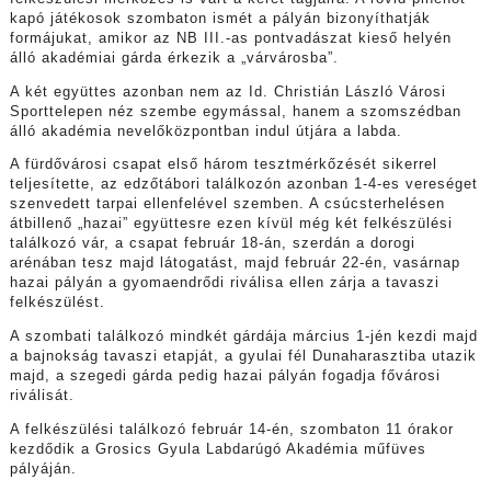
kapó játékosok szombaton ismét a pályán bizonyíthatják
formájukat, amikor az NB III.-as pontvadászat kieső helyén
álló akadémiai gárda érkezik a „várvárosba”.
A két együttes azonban nem az Id. Christián László Városi
Sporttelepen néz szembe egymással, hanem a szomszédban
álló akadémia nevelőközpontban indul útjára a labda.
A fürdővárosi csapat első három tesztmérkőzését sikerrel
teljesítette, az edzőtábori találkozón azonban 1-4-es vereséget
szenvedett tarpai ellenfelével szemben. A csúcsterhelésen
átbillenő „hazai” együttesre ezen kívül még két felkészülési
találkozó vár, a csapat február 18-án, szerdán a dorogi
arénában tesz majd látogatást, majd február 22-én, vasárnap
hazai pályán a gyomaendrődi riválisa ellen zárja a tavaszi
felkészülést.
A szombati találkozó mindkét gárdája március 1-jén kezdi majd
a bajnokság tavaszi etapját, a gyulai fél Dunaharasztiba utazik
majd, a szegedi gárda pedig hazai pályán fogadja fővárosi
riválisát.
A felkészülési találkozó február 14-én, szombaton 11 órakor
kezdődik a Grosics Gyula Labdarúgó Akadémia műfüves
pályáján.