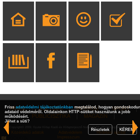
Friss
adatvédelmi tájékoztatónkban
megtalálod, hogyan gondoskodu
HÍREK
KULTÚRA
INTERJÚ
SPORT
adataid védelméről. Oldalainkon HTTP-sütiket használunk a jobb
PUBLICISZTIKA
MAGAZIN
működésért.
Jöhet a süti?
Copyright© 2009, Gyulai Hírlap Kiadó és Hírlapterjesztő Nonprofit Kft. Minden jog fenntartva!
Részletek
KÉREM
Közérdekű adatok
Adatvédelem
Hirdetési ajánlat
Impresszum