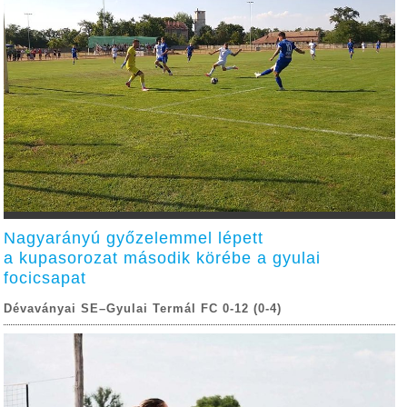
Nagyarányú győzelemmel lépett
a kupasorozat második körébe a gyulai
focicsapat
Dévaványai SE–Gyulai Termál FC 0-12 (0-4)