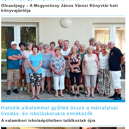
Olvasójegy – A Mogyoróssy János Városi Könyvtár heti
könyvajánlója
Hatodik alkalommal gyűltek össze a máriafalvai
óvodás- és iskoláskorukra emlékezők
A valamikori iskolaépületben találkoztak újra