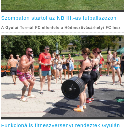
Szombaton startol az NB III.-as futballszezon
A Gyulai Termál FC ellenfele a Hódmezővásárhelyi FC lesz
Funkcionális fitneszversenyt rendeztek Gyulán