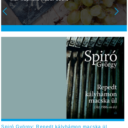
Spiró György: Repedt kályhámon macska ül