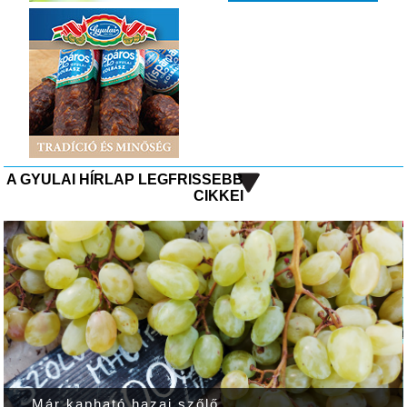
A GYULAI HÍRLAP LEGFRISSEBB
CIKKEI
Már kapható hazai szőlő