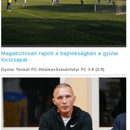
Magabiztosan rajtolt a bajnokságban a gyulai
focicsapat
Gyulai Termál FC–Hódmezővásárhelyi FC 3-0 (2-0)