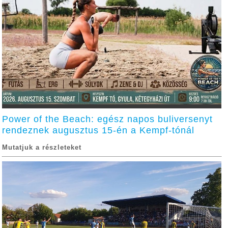
Power of the Beach: egész napos buliversenyt
rendeznek augusztus 15-én a Kempf-tónál
Mutatjuk a részleteket