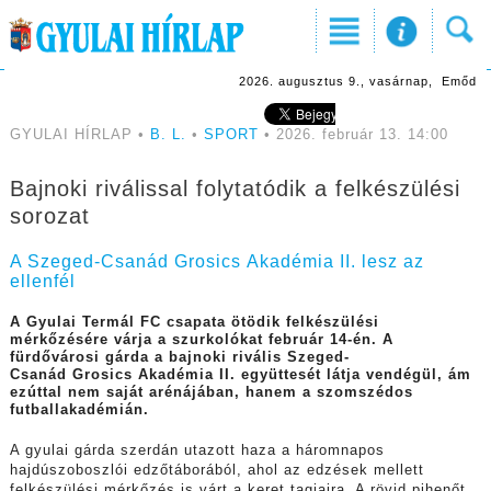
2026. augusztus 9., vasárnap, Emőd
GYULAI HÍRLAP •
B. L.
•
SPORT
• 2026. február 13. 14:00
Bajnoki riválissal folytatódik a felkészülési
sorozat
A Szeged-Csanád Grosics Akadémia II. lesz az
ellenfél
A Gyulai Termál FC csapata ötödik felkészülési
mérkőzésére várja a szurkolókat február 14-én. A
fürdővárosi gárda a bajnoki rivális Szeged-
Csanád Grosics Akadémia
II. együttesét látja vendégül, ám
ezúttal nem saját arénájában, hanem a szomszédos
futballakadémián.
A gyulai gárda szerdán utazott haza a háromnapos
hajdúszoboszlói edzőtáborából, ahol az edzések mellett
felkészülési mérkőzés is várt a keret tagjaira. A rövid pihenőt