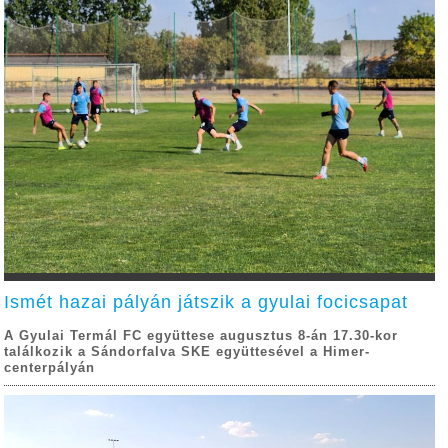
Ismét hazai pályán játszik a gyulai focicsapat
A Gyulai Termál FC együttese augusztus 8-án 17.30-kor
találkozik a Sándorfalva SKE együttesével a Himer-
centerpályán