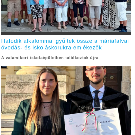
Hatodik alkalommal gyűltek össze a máriafalvai
óvodás- és iskoláskorukra emlékezők
A valamikori iskolaépületben találkoztak újra