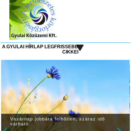
A GYULAI HÍRLAP LEGFRISSEBB
CIKKEI
Vasárnap jobbára felhőtlen, száraz idő
várható