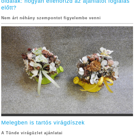
oldalak: hogyan ellenőrizd az ajánlatot foglalás
előtt?
Nem árt néhány szempontot figyelembe venni
Melegben is tartós virágdíszek
A Tünde virágüzlet ajánlatai