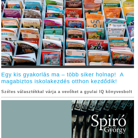
Egy kis gyakorlás ma – több siker holnap! A
magabiztos iskolakezdés otthon kezdődik!
Széles választékkal várja a vevőket a gyulai IQ könyvesbolt