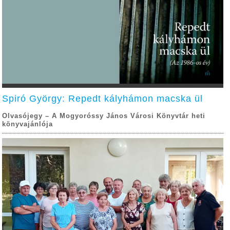
Spiró György: Repedt kályhámon macska ül
Olvasójegy – A Mogyoróssy János Városi Könyvtár heti
könyvajánlója