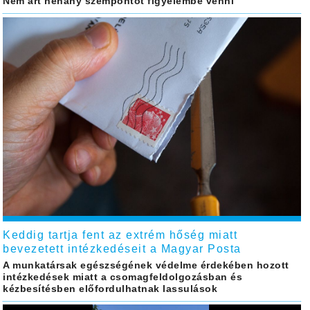
Nem árt néhány szempontot figyelembe venni
Keddig tartja fent az extrém hőség miatt
bevezetett intézkedéseit a Magyar Posta
A munkatársak egészségének védelme érdekében hozott
intézkedések miatt a csomagfeldolgozásban és
kézbesítésben előfordulhatnak lassulások