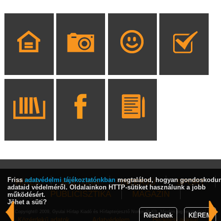
Friss
adatvédelmi tájékoztatónkban
megtalálod, hogyan gondoskodu
HÍREK
KULTÚRA
INTERJÚ
SPORT
adataid védelméről. Oldalainkon HTTP-sütiket használunk a jobb
PUBLICISZTIKA
MAGAZIN
működésért.
Jöhet a süti?
Copyright© 2009, Gyulai Hírlap Kiadó és Hírlapterjesztő Nonprofit Kft. Minden jog fenntartva!
Részletek
KÉREM
Közérdekű adatok
Adatvédelem
Hirdetési ajánlat