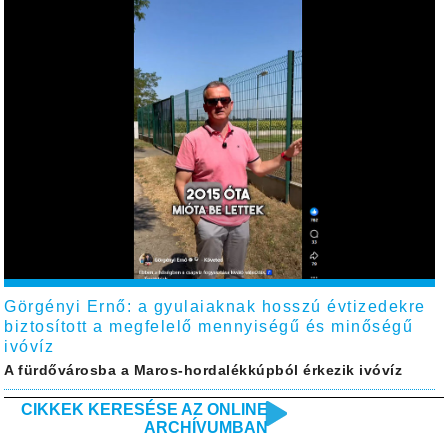
Görgényi Ernő: a gyulaiaknak hosszú évtizedekre
biztosított a megfelelő mennyiségű és minőségű
ivóvíz
A fürdővárosba a Maros-hordalékkúpból érkezik ivóvíz
CIKKEK KERESÉSE AZ ONLINE
ARCHÍVUMBAN