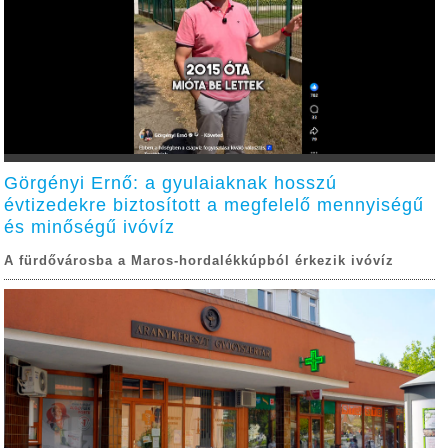
Görgényi Ernő: a gyulaiaknak hosszú
évtizedekre biztosított a megfelelő mennyiségű
és minőségű ivóvíz
A fürdővárosba a Maros-hordalékkúpból érkezik ivóvíz