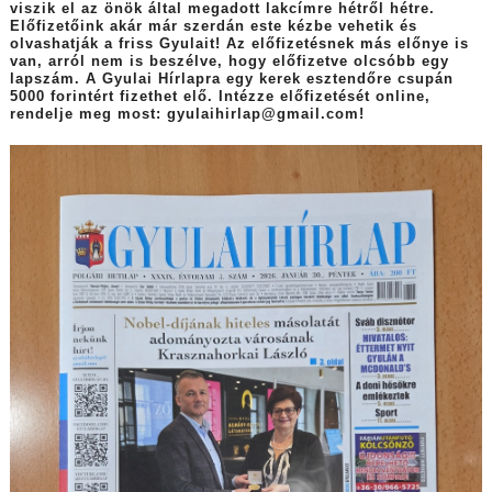
viszik el az önök által megadott lakcímre hétről hétre.
Előfizetőink akár már szerdán este kézbe vehetik és
olvashatják a friss Gyulait! Az előfizetésnek más előnye is
van, arról nem is beszélve, hogy előfizetve olcsóbb egy
lapszám. A Gyulai Hírlapra egy kerek esztendőre csupán
5000 forintért fizethet elő. Intézze előfizetését online,
rendelje meg most: gyulaihirlap@gmail.com!