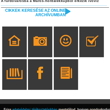
A fürdővárosba a Maros-hordalékkúpból érkezik ivóvíz
CIKKEK KERESÉSE AZ ONLINE
ARCHÍVUMBAN
Friss
adatvédelmi tájékoztatónkban
megtalálod, hogyan gondoskodu