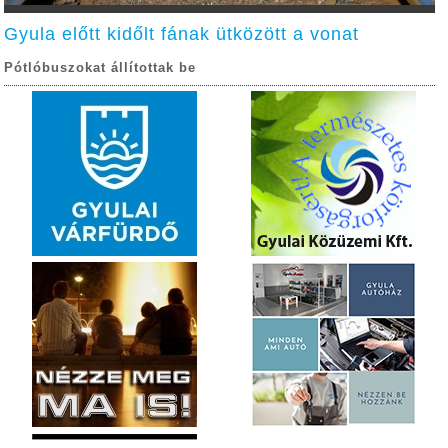
Gyula előtt kidőlt fának ütközött a vonat
Pótlóbuszokat állítottak be