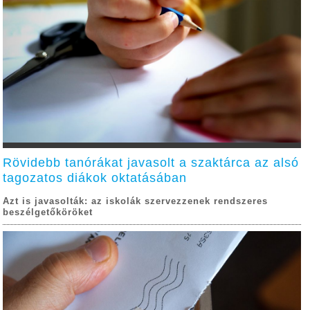
Rövidebb tanórákat javasolt a szaktárca az alsó
tagozatos diákok oktatásában
Azt is javasolták: az iskolák szervezzenek rendszeres
beszélgetőköröket