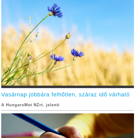
Vasárnap jobbára felhőtlen, száraz idő várható
A HungaroMet NZrt. jelenti