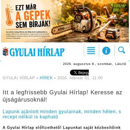
2026. augusztus 8., szombat, László
GYULAI HÍRLAP •
HÍREK
• 2026. február 01. 11:00
Itt a legfrissebb Gyulai Hírlap! Keresse az
újságárusoknál!
Lapunk ajánlott minden gyulainak, minden héten, s
recept nélkül is kapható
A Gyulai Hírlap előfizethető! Lapunkat saját kézbesítőink