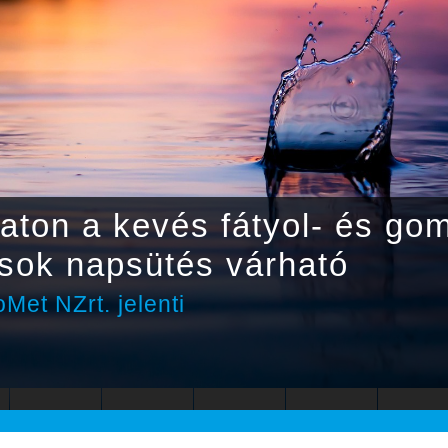
ton a kevés fátyol- és gom
 sok napsütés várható
Met NZrt. jelenti