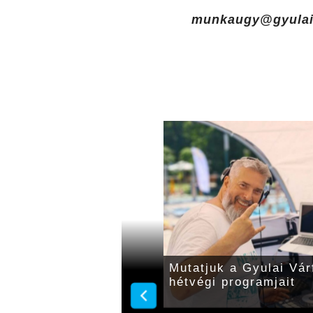
munkaugy@gyulai
án
Mutatjuk a Gyulai Vár
hétvégi programjait