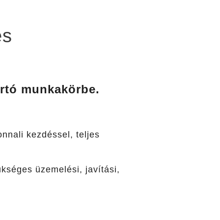
es
artó munkakörbe.
nnali kezdéssel, teljes
kséges üzemelési, javítási,