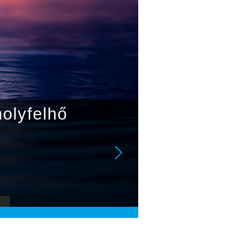
olyfelhő
A