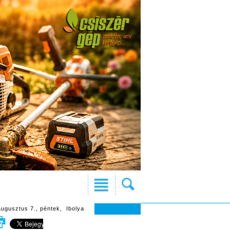
augusztus 7., péntek, Ibolya