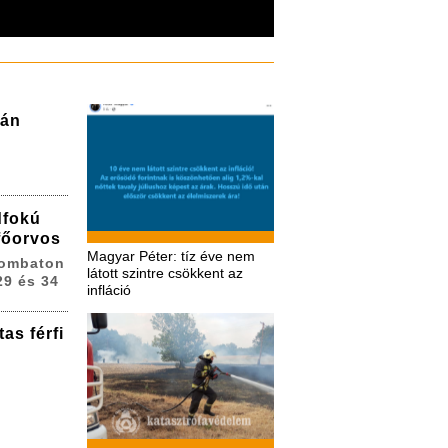
zán
dfokú
 főorvos
Magyar Péter: tíz éve nem
zombaton
látott szintre csökkent az
29 és 34
infláció
as férfi