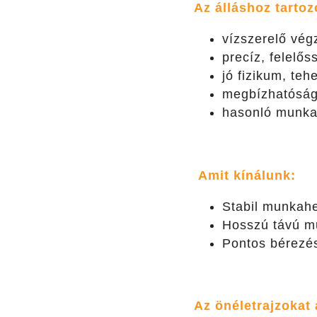
A
z álláshoz tartoz
vízszerelő vég
precíz, felelő
jó fizikum, te
megbízhatósá
hasonló munkak
A
mit kínálunk:
Stabil munkahel
Hosszú távú m
Pontos bérezé
A
z önéletrajzokat 