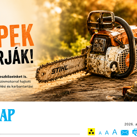
2026. 
A
A
A