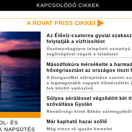
KAPCSOLÓDÓ CIKKEK
A ROVAT FRISS CIKKEI
Az Élővíz-csatorna gyulai szakas
folytatják a vízfrissítést
Úszómunkagépre telepített szivattyú
segítségével végzik a feladatot
Másodfokúra mérsékelte a harma
hőségriasztást az országos tiszti
A HungaroMet előrejelzése szerint s
a legmagasabb nappali hőmérséklet 
fok között valószínű
Súlyos sérüléssel végződött két itt
szóváltása Gyulán
Rendőrségi hírek Békés vármegyéből
Már kapható hazai szőlő
OL- ÉS
K NAPSÜTÉS
Még nincs rá igazán kereslet