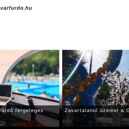
varfurdo.hu
fürdő fergeteges
Zavartalanul üzemel a 