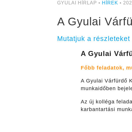
GYULAI HÍRLAP •
HÍREK
• 202
A Gyulai Várfü
Mutatjuk a részleteket
A Gyulai Várf
F
őbb feladatok, m
A Gyulai Várfürdő K
munkaidőben bejelen
Az új kolléga fela
karbantartási munk