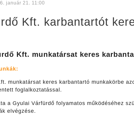
6. január 21. 11:00
rdő Kft. karbantartót ker
ürdő Kft. munkatársat keres karbant
unkák:
ft. munkatársat keres karbantartó munkakörbe azo
tett foglalkoztatással.
data a Gyulai Várfürdő folyamatos működéséhez szü
ák elvégzése.