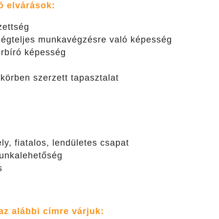
ó elvárások:
zettség
sségteljes munkavégzésre való képesség
herbíró képesség
g
örben szerzett tapasztalat
y, fiatalos, lendületes csapat
unkalehetőség
s
az alábbi címre várjuk: