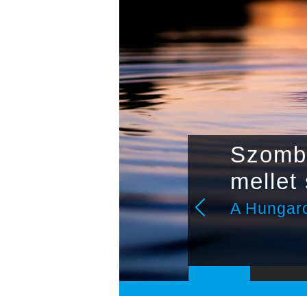
Szomba
mellet
t az
A Hungaro