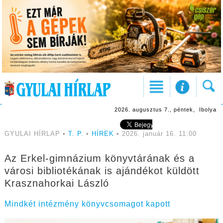
2026. augusztus 7., péntek, Ibolya
GYULAI HÍRLAP •
T. P.
•
HÍREK
• 2026. január 16. 11:00
Az Erkel-gimnázium könyvtárának és a
városi bibliotékának is ajándékot küldött
Krasznahorkai László
Mindkét intézmény könyvcsomagot kapott