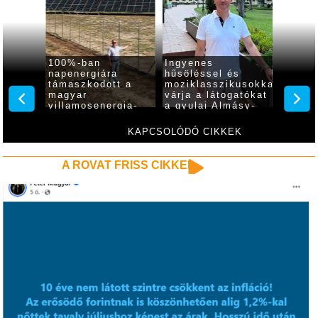
apú,
100%-ban
Ingyenes
Átmene
napenergiára
hűsöléssel és
kikapc
ítés
támaszkodott a
moziklasszikusokkal
gyulai
magyar
várja a látogatókat
Almásy
ulai
villamosenergia-
a gyulai Almásy-
épület
at
rendszer, Gyula is
kastély
díszki
élen jár
KAPCSOLÓDÓ CIKKEK
A ROVAT FRISS CIKKEI