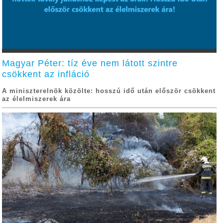
Magyar Péter: tíz éve nem látott szintre
csökkent az infláció
A miniszterelnök közölte: hosszú idő után először csökkent
az élelmiszerek ára