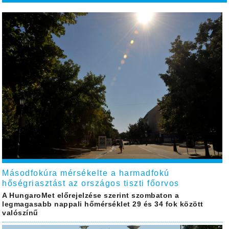
Másodfokúra mérsékelte a harmadfokú
hőségriasztást az országos tiszti főorvos
A HungaroMet előrejelzése szerint szombaton a
legmagasabb nappali hőmérséklet 29 és 34 fok között
valószínű