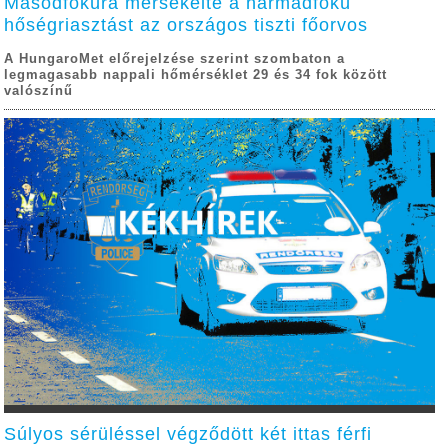
Másodfokúra mérsékelte a harmadfokú
hőségriasztást az országos tiszti főorvos
A HungaroMet előrejelzése szerint szombaton a
legmagasabb nappali hőmérséklet 29 és 34 fok között
valószínű
Súlyos sérüléssel végződött két ittas férfi