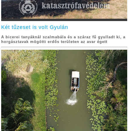
Két tűzeset is volt Gyulán
A bicerei tanyáknál szalmabála és a száraz fű gyulladt ki, a
horgásztavak mögötti erdős területen az avar égett