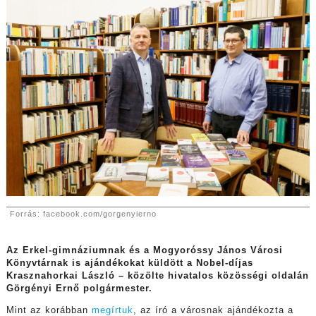
Forrás: facebook.com/gorgenyierno
Az Erkel-gimnáziumnak és a Mogyoróssy János Városi
Könyvtárnak is ajándékokat küldött a Nobel-díjas
Krasznahorkai László – közölte hivatalos közösségi oldalán
Görgényi Ernő polgármester.
Mint az korábban
megírtuk
, az író a városnak ajándékozta a