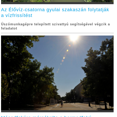
Az Élővíz-csatorna gyulai szakaszán folytatják
a vízfrissítést
Úszómunkagépre telepített szivattyú segítségével végzik a
feladatot