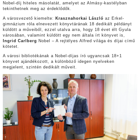
Nobel-díj hiteles másolatát, amelyet az Almásy-kastélyban
tekinthetnek meg az érdeklődők.
A városvezető kiemelte:
Krasznahorkai László
az Erkel-
gimnázium róla elnevezett könyvtárának 18 dedikált példányt
küldött a műveiből, ezzel utalva arra, hogy 18 évet élt Gyula
városában, valamint küldött egy nem általa írt könyvet is,
Ingrid Carlberg
Nobel – A rejtélyes Alfred világa és díjai című
kötetet.
A városi bibliotékának a Nobel-díjas író ugyancsak 18+1
könyvet ajándékozott, a különböző idegen nyelveken
megjelent, szintén dedikált műveit.