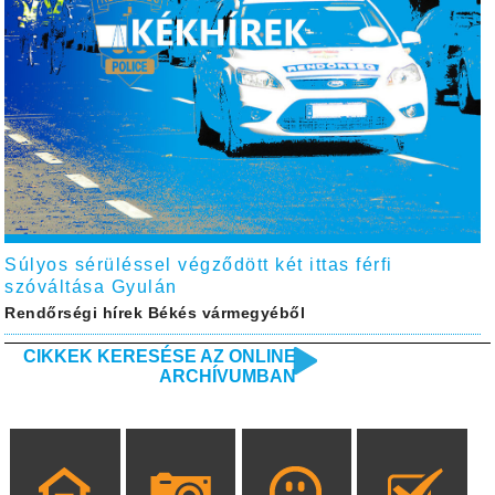
Súlyos sérüléssel végződött két ittas férfi
szóváltása Gyulán
Rendőrségi hírek Békés vármegyéből
CIKKEK KERESÉSE AZ ONLINE
ARCHÍVUMBAN