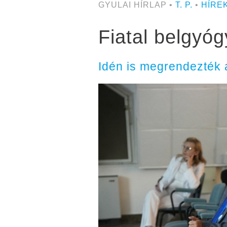
GYULAI HÍRLAP •
T. P.
•
HÍRE
Fiatal belgyóg
Idén is megrendezték 