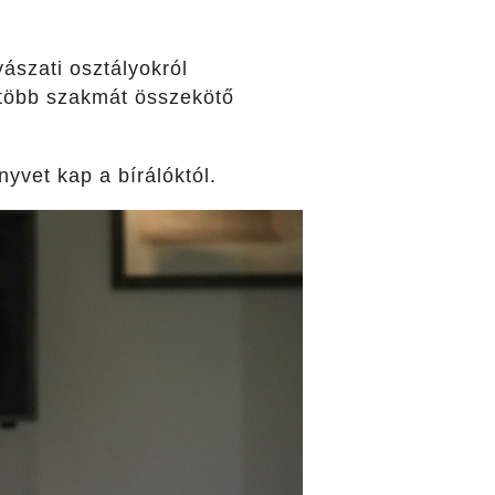
ászati osztályokról
t több szakmát összekötő
yvet kap a bírálóktól.