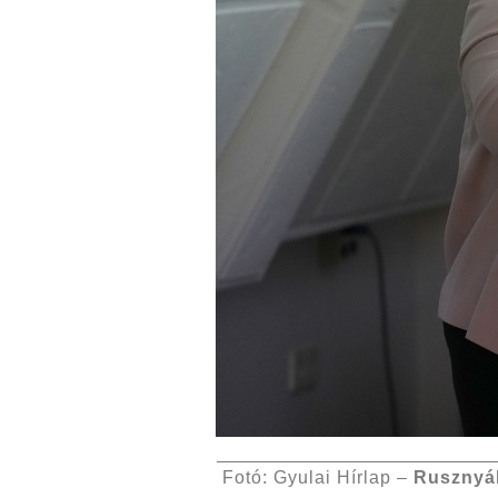
Fotó: Gyulai Hírlap –
Rusznyá