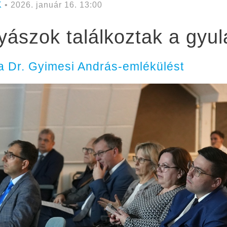
K
• 2026. január 16. 13:00
yászok találkoztak a gyu
a Dr. Gyimesi András-emlékülést