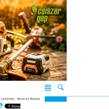
 csütörtök, Berta és Bettina