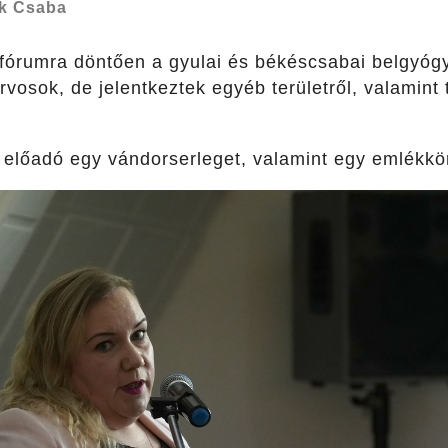
k Csaba
 fórumra döntően a gyulai és békéscsabai belgyógy
 orvosok, de jelentkeztek egyéb területről, valamin
 előadó egy vándorserleget, valamint egy emlékkön