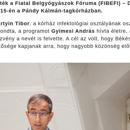
ték a Fiatal Belgyógyászok Fóruma (FIBEFI) – 
 15-én a Pándy Kálmán-tagkórházban.
rtyin Tibor
, a kórház infektológiai osztályának o
mondta, a programot
Gyimesi András
hívta életre
zvény a nevét is felvette. A cél az volt, hogy Béké
tősége kapjanak arra, hogy nagyobb közönség előt