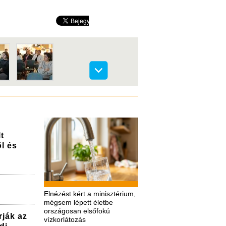
t
l és
Elnézést kért a minisztérium,
mégsem lépett életbe
országosan elsőfokú
rják az
vízkorlátozás