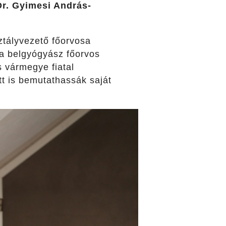
Dr. Gyimesi András-
sztályvezető főorvosa
, a belgyógyász főorvos
s vármegye fiatal
t is bemutathassák saját