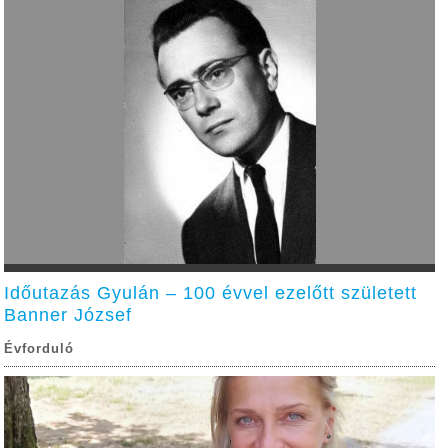
Időutazás Gyulán – 100 évvel ezelőtt született
Banner József
Évforduló