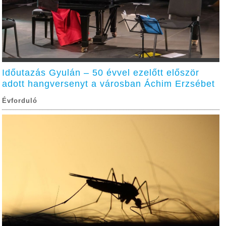
Időutazás Gyulán – 50 évvel ezelőtt először
adott hangversenyt a városban Áchim Erzsébet
Évforduló