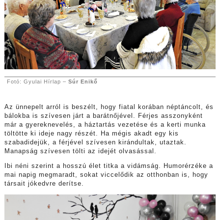
Fotó: Gyulai Hírlap –
Súr Enikő
Az ünnepelt arról is beszélt, hogy fiatal korában néptáncolt, és
bálokba is szívesen járt a barátnőjével. Férjes asszonyként
már a gyereknevelés, a háztartás vezetése és a kerti munka
töltötte ki ideje nagy részét. Ha mégis akadt egy kis
szabadidejük, a férjével szívesen kirándultak, utaztak.
Manapság szívesen tölti az idejét olvasással.
Ibi néni szerint a hosszú élet titka a vidámság. Humorérzéke a
mai napig megmaradt, sokat viccelődik az otthonban is, hogy
társait jókedvre derítse.