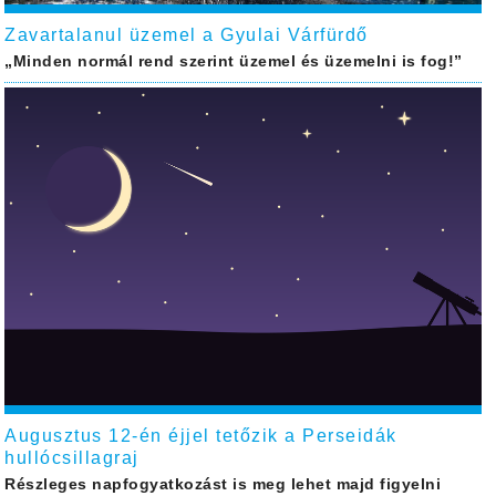
Zavartalanul üzemel a Gyulai Várfürdő
„Minden normál rend szerint üzemel és üzemelni is fog!”
Augusztus 12-én éjjel tetőzik a Perseidák
hullócsillagraj
Részleges napfogyatkozást is meg lehet majd figyelni