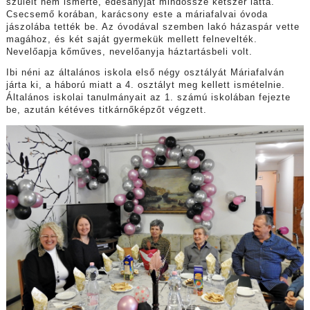
szüleit nem ismerte, édesanyját mindössze kétszer látta.
Csecsemő korában, karácsony este a máriafalvai óvoda
jászolába tették be. Az óvodával szemben lakó házaspár vette
magához, és két saját gyermekük mellett felnevelték.
Nevelőapja kőműves, nevelőanyja háztartásbeli volt.
Ibi néni az általános iskola első négy osztályát Máriafalván
járta ki, a háború miatt a 4. osztályt meg kellett ismételnie.
Általános iskolai tanulmányait az 1. számú iskolában fejezte
be, azután kétéves titkárnőképzőt végzett.