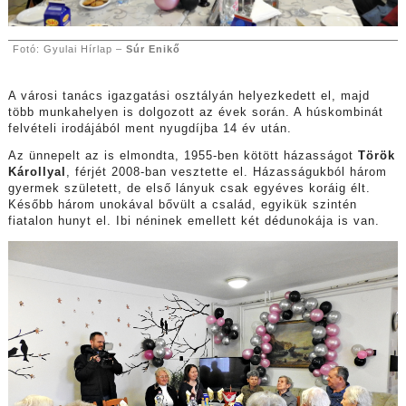
Fotó: Gyulai Hírlap –
Súr Enikő
A városi tanács igazgatási osztályán helyezkedett el, majd
több munkahelyen is dolgozott az évek során. A húskombinát
felvételi irodájából ment nyugdíjba 14 év után.
Az ünnepelt az is elmondta, 1955-ben kötött házasságot
Török
Károllyal
, férjét 2008-ban vesztette el. Házasságukból három
gyermek született, de első lányuk csak egyéves koráig élt.
Később három unokával bővült a család, egyikük szintén
fiatalon hunyt el. Ibi néninek emellett két dédunokája is van.