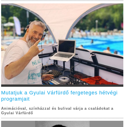
Mutatjuk a Gyulai Várfürdő fergeteges hétvégi
programjait
Animációval, színházzal és bulival várja a családokat a
Gyulai Várfürdő