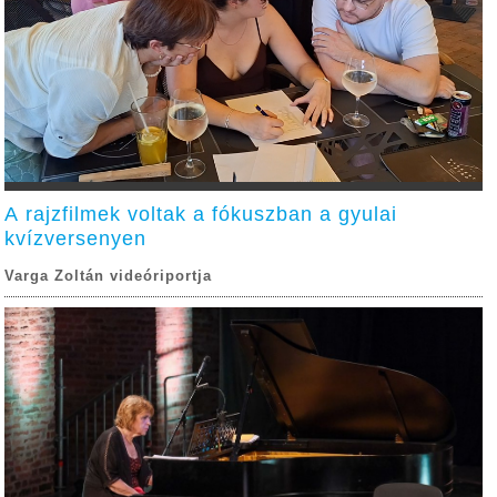
A rajzfilmek voltak a fókuszban a gyulai
kvízversenyen
Varga Zoltán videóriportja