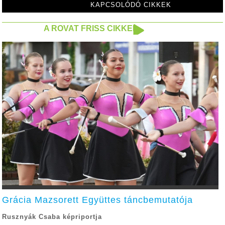
KAPCSOLÓDÓ CIKKEK
A ROVAT FRISS CIKKEI
Grácia Mazsorett Együttes táncbemutatója
Rusznyák Csaba képriportja