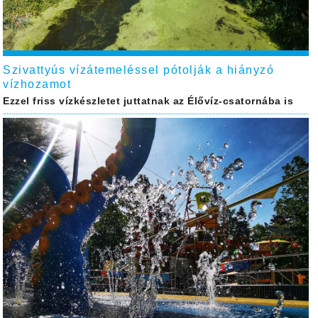
Szivattyús vízátemeléssel pótolják a hiányzó
vízhozamot
Ezzel friss vízkészletet juttatnak az Élővíz-csatornába is