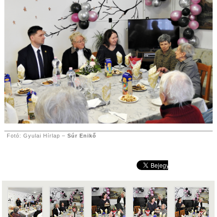
Fotó: Gyulai Hírlap –
Súr Enikő