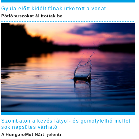
Gyula előtt kidőlt fának ütközött a vonat
Pótlóbuszokat állítottak be
Szombaton a kevés fátyol- és gomolyfelhő mellet
sok napsütés várható
A HungaroMet NZrt. jelenti