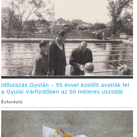
Időutazás Gyulán – 55 évvel ezelőtt avatták fel
a Gyulai Várfürdőben az 50 méteres uszodát
Évforduló