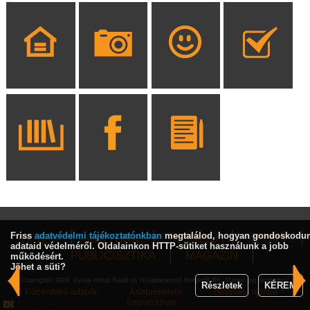
Friss
adatvédelmi tájékoztatónkban
megtalálod, hogyan gondoskodu
HÍREK
KULTÚRA
INTERJÚ
SPORT
adataid védelméről. Oldalainkon HTTP-sütiket használunk a jobb
PUBLICISZTIKA
MAGAZIN
működésért.
Jöhet a süti?
Copyright© 2009, Gyulai Hírlap Kiadó és Hírlapterjesztő Nonprofit Kft. Minden jog fenntartva!
Részletek
KÉREM
Közérdekű adatok
Adatvédelem
Hirdetési ajánlat
Impresszum