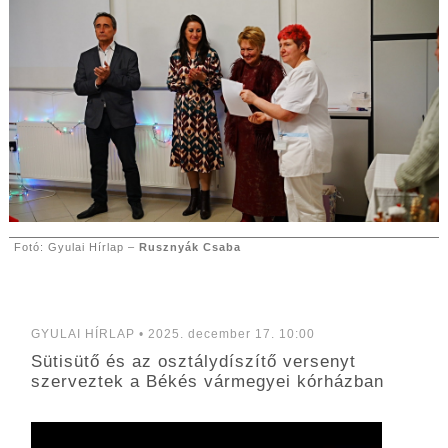
Fotó: Gyulai Hírlap –
Rusznyák Csaba
GYULAI HÍRLAP • 2025. december 17. 10:00
Sütisütő és az osztálydíszítő versenyt
szerveztek a Békés vármegyei kórházban