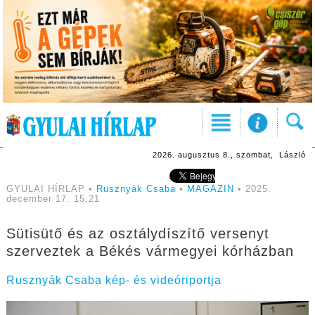
2026. augusztus 8., szombat, László
GYULAI HÍRLAP •
Rusznyák Csaba
•
MAGAZIN
• 2025.
december 17. 15:21
Sütisütő és az osztálydíszítő versenyt
szerveztek a Békés vármegyei kórházban
Rusznyák Csaba kép- és videóriportja