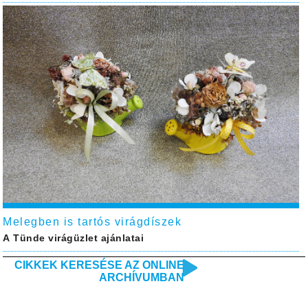
Melegben is tartós virágdíszek
A Tünde virágüzlet ajánlatai
CIKKEK KERESÉSE AZ ONLINE
ARCHÍVUMBAN