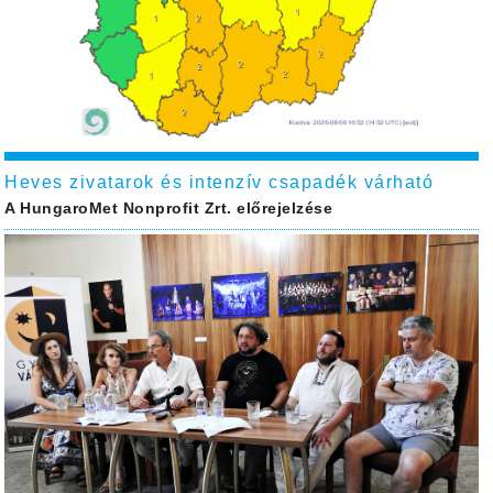
Heves zivatarok és intenzív csapadék várható
A HungaroMet Nonprofit Zrt. előrejelzése