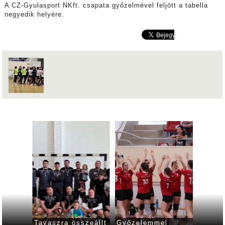
A CZ-Gyulasport NKft. csapata győzelmével feljött a tabella
negyedik helyére.
tás
Tavaszra összeállt
Győzelemmel
Veresé