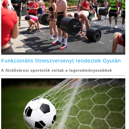
Funkcionális fitneszversenyt rendeztek Gyulán
A fürdővárosi sportolók voltak a legeredményesebbek