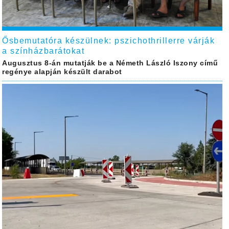
Ősbemutatóra készülnek: pszichothrillerre várják
a színházbarátokat
Augusztus 8-án mutatják be a Németh László Iszony című
regénye alapján készült darabot