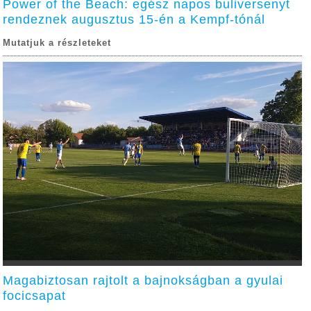
Power of the Beach: egész napos buliversenyt
rendeznek augusztus 15-én a Kempf-tónál
Mutatjuk a részleteket
Magabiztosan rajtolt a bajnokságban a gyulai
focicsapat