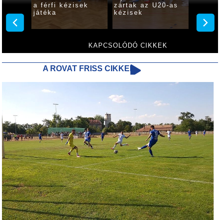
nyerni
a férfi kézisek
zártak az U20-as
szenve
ézisek
játéka
kézisek
utolsó
gyulai
KAPCSOLÓDÓ CIKKEK
A ROVAT FRISS CIKKEI