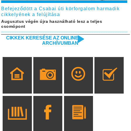
Befejeződött a Csabai úti körforgalom harmadik
cikkelyének a felújítása
Augusztus végén újra használható lesz a teljes
csomópont
CIKKEK KERESÉSE AZ ONLINE
ARCHÍVUMBAN