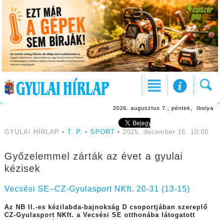
2026. augusztus 7., péntek, Ibolya
GYULAI HÍRLAP •
T. P.
•
SPORT
• 2025. december 16. 10:00
Győzelemmel zárták az évet a gyulai
kézisek
Vecsési SE–CZ-Gyulasport NKft. 20-31 (13-15)
Az NB II.-es kézilabda-bajnokság D csoportjában szereplő
CZ-Gyulasport NKft. a Vecsési SE otthonába látogatott