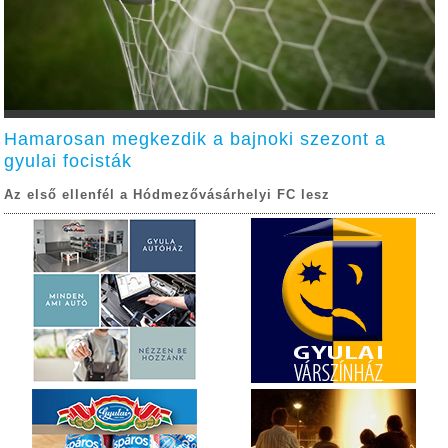
Hamarosan megkezdik a bajnoki szezont a
gyulai focisták
Az első ellenfél a Hódmezővásárhelyi FC lesz