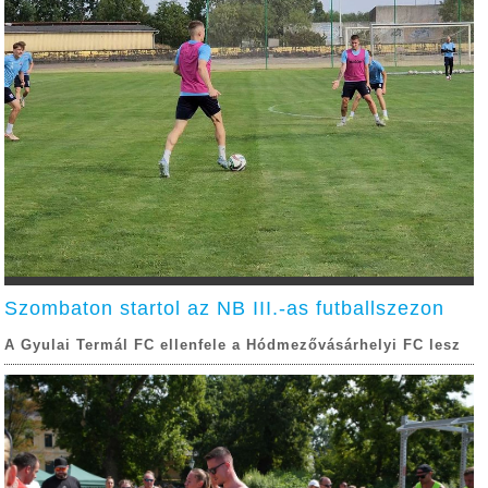
Szombaton startol az NB III.-as futballszezon
A Gyulai Termál FC ellenfele a Hódmezővásárhelyi FC lesz