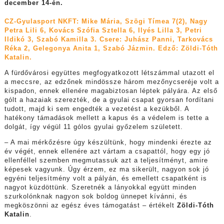
december 14-én.
CZ-Gyulasport NKFT: Mike Mária, Szögi Tímea 7(2), Nagy
Petra Lili 6, Kovács Szófia Sztella 6, Ilyés Lilla 3, Petri
Ildikó 3, Szabó Kamilla 3. Csere: Juhász Panni, Tarkovács
Réka 2, Gelegonya Anita 1, Szabó Jázmin. Edző: Zöldi-Tóth
Katalin.
A fürdővárosi együttes megfogyatkozott létszámmal utazott el
a meccsre, az edzőnek mindössze három mezőnycseréje volt a
kispadon, ennek ellenére magabiztosan léptek pályára. Az első
gólt a hazaiak szerezték, de a gyulai csapat gyorsan fordítani
tudott, majd ki sem engedték a vezetést a kezükből. A
hatékony támadások mellett a kapus és a védelem is tette a
dolgát, így végül 11 gólos gyulai győzelem született.
– A mai mérkőzésre úgy készültünk, hogy mindenki érezte az
év végét, ennek ellenére azt vártam a csapattól, hogy egy jó
ellenféllel szemben megmutassuk azt a teljesítményt, amire
képesek vagyunk. Úgy érzem, ez ma sikerült, nagyon sok jó
egyéni teljesítmény volt a pályán, és emellett csapatként is
nagyot küzdöttünk. Szeretnék a lányokkal együtt minden
szurkolónknak nagyon sok boldog ünnepet kívánni, és
megköszönni az egész éves támogatást – értékelt
Zöldi-Tóth
Katalin
.