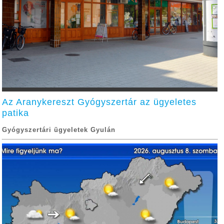
Az Aranykereszt Gyógyszertár az ügyeletes
patika
Gyógyszertári ügyeletek Gyulán