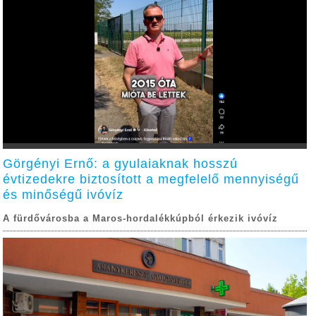
Görgényi Ernő: a gyulaiaknak hosszú
évtizedekre biztosított a megfelelő mennyiségű
és minőségű ivóvíz
A fürdővárosba a Maros-hordalékkúpból érkezik ivóvíz