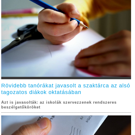
Rövidebb tanórákat javasolt a szaktárca az alsó
tagozatos diákok oktatásában
Azt is javasolták: az iskolák szervezzenek rendszeres
beszélgetőköröket