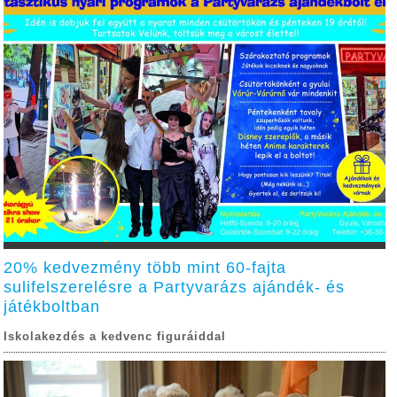
20% kedvezmény több mint 60-fajta
sulifelszerelésre a Partyvarázs ajándék- és
játékboltban
Iskolakezdés a kedvenc figuráiddal