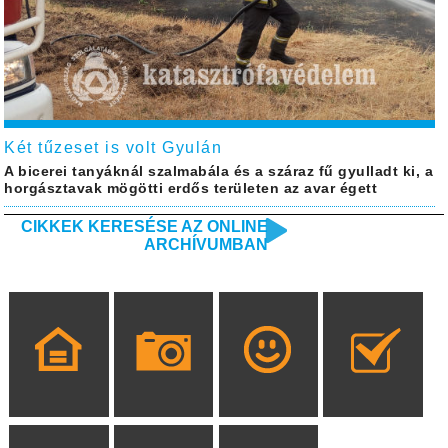
Két tűzeset is volt Gyulán
A bicerei tanyáknál szalmabála és a száraz fű gyulladt ki, a
horgásztavak mögötti erdős területen az avar égett
CIKKEK KERESÉSE AZ ONLINE
ARCHÍVUMBAN