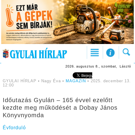
2026. augusztus 8., szombat, László
GYULAI HÍRLAP • Nagy Éva •
MAGAZIN
• 2025. december 13.
12:00
Időutazás Gyulán – 165 évvel ezelőtt
kezdte meg működését a Dobay János
Könyvnyomda
Évforduló