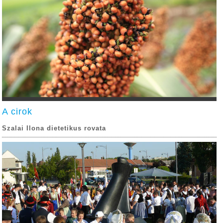
A cirok
Szalai Ilona dietetikus rovata