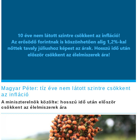
Magyar Péter: tíz éve nem látott szintre csökkent
az infláció
A miniszterelnök közölte: hosszú idő után először
csökkent az élelmiszerek ára