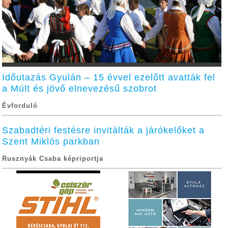
Időutazás Gyulán – 15 évvel ezelőtt avatták fel
a Múlt és jövő elnevezésű szobrot
Évforduló
Szabadtéri festésre invitálták a járókelőket a
Szent Miklós parkban
Rusznyák Csaba képriportja