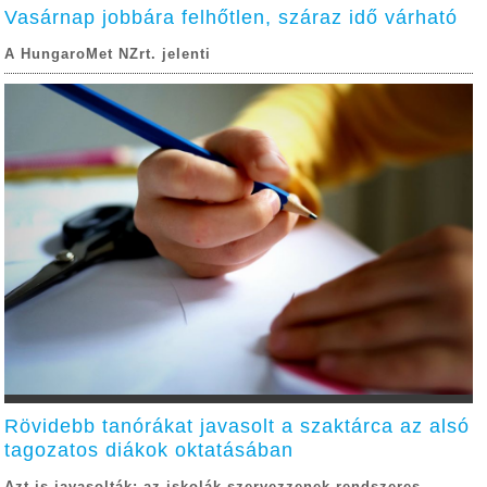
Vasárnap jobbára felhőtlen, száraz idő várható
A HungaroMet NZrt. jelenti
Rövidebb tanórákat javasolt a szaktárca az alsó
tagozatos diákok oktatásában