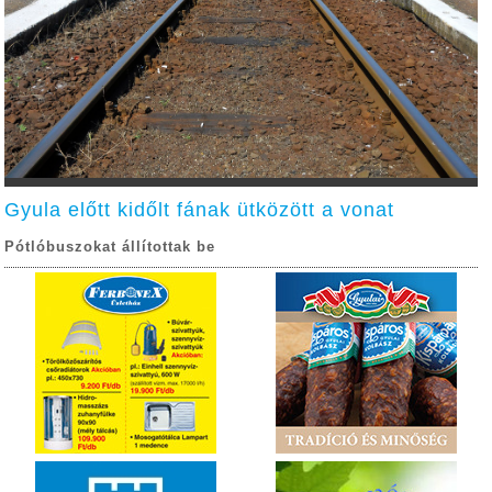
Gyula előtt kidőlt fának ütközött a vonat
Pótlóbuszokat állítottak be