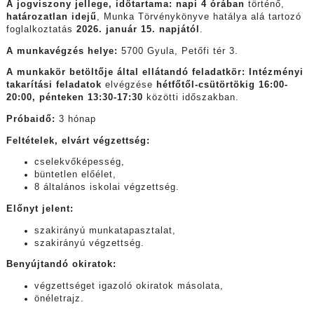
A jogviszony jellege, időtartama: n
api 4 órában
történő,
határozatlan idejű
, Munka Törvénykönyve hatálya alá tartozó
foglalkoztatás
2026. január 15. napjától
.
A munkavégzés helye:
5700 Gyula, Petőfi tér 3.
A munkakör betöltője által ellátandó feladatkör: Intézményi
takarítási feladatok
elvégzése
hétfőtől-csütörtökig
16:00-
20:00, pénteken 13:30-17:30
közötti időszakban.
Próbaidő:
3 hónap
Feltételek, elvárt végzettség:
cselekvőképesség,
büntetlen előélet,
8 általános iskolai végzettség.
Előnyt jelent:
szakirányú munkatapasztalat,
szakirányú végzettség.
Benyújtandó okiratok:
végzettséget igazoló okiratok másolata,
önéletrajz.