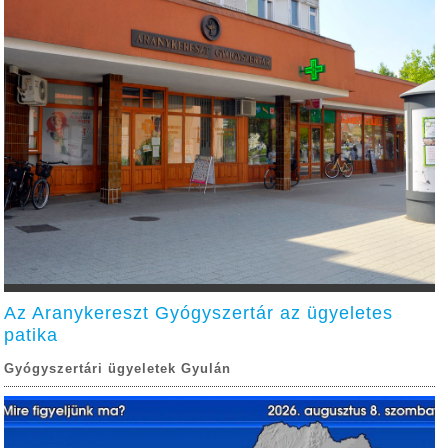
Az Aranykereszt Gyógyszertár az ügyeletes
patika
Gyógyszertári ügyeletek Gyulán