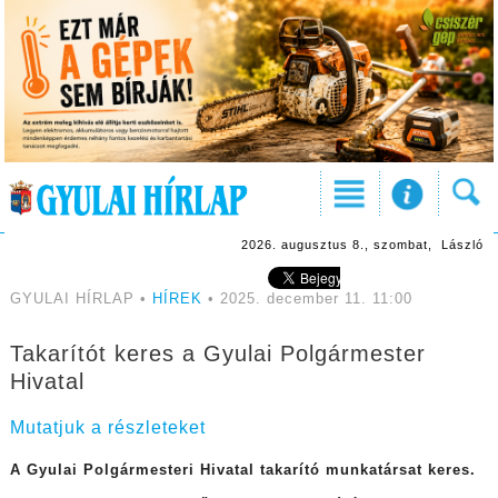
2026. augusztus 8., szombat, László
GYULAI HÍRLAP •
HÍREK
• 2025. december 11. 11:00
Takarítót keres a Gyulai Polgármester
Hivatal
Mutatjuk a részleteket
A Gyulai Polgármesteri Hivatal takarító munkatársat keres.