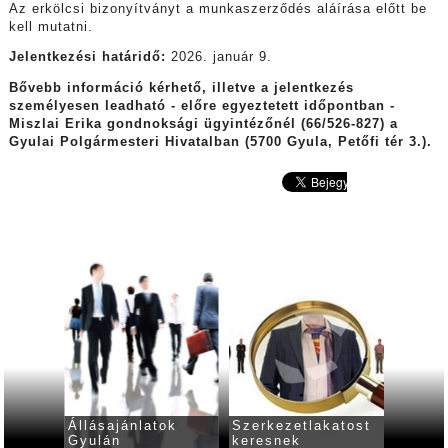
Az erkölcsi bizonyítványt a munkaszerződés aláírása előtt be
kell mutatni.
Jelentkezési határidő:
2026. január 9.
Bővebb információ kérhető, illetve a jelentkezés
személyesen
leadható - előre egyeztetett időpontban -
Miszlai Erika gondnoksági ügyintézőnél (66/526-827) a
Gyulai Polgármesteri Hivatalban (5700 Gyula, Petőfi tér 3.).
Állásajánlatok
Szerkezetlakatost
Állása
Gyulán
keresnek
Gyulá