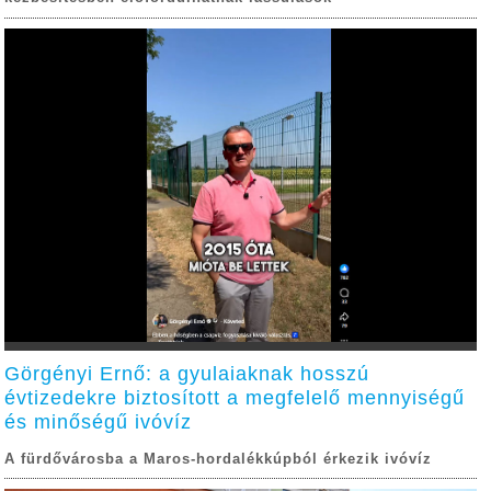
Görgényi Ernő: a gyulaiaknak hosszú
évtizedekre biztosított a megfelelő mennyiségű
és minőségű ivóvíz
A fürdővárosba a Maros-hordalékkúpból érkezik ivóvíz