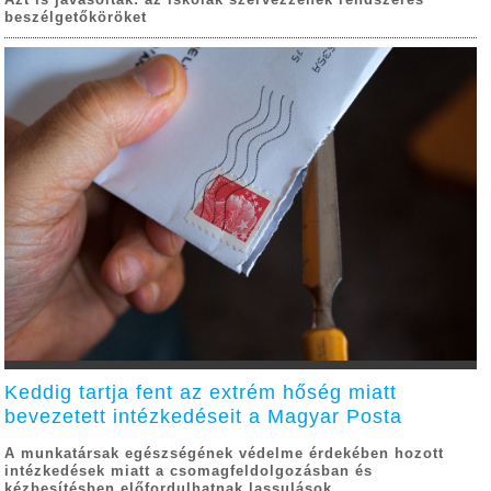
Azt is javasolták: az iskolák szervezzenek rendszeres
beszélgetőköröket
Keddig tartja fent az extrém hőség miatt
bevezetett intézkedéseit a Magyar Posta
A munkatársak egészségének védelme érdekében hozott
intézkedések miatt a csomagfeldolgozásban és
kézbesítésben előfordulhatnak lassulások