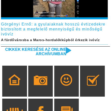
Görgényi Ernő: a gyulaiaknak hosszú évtizedekre
biztosított a megfelelő mennyiségű és minőségű
ivóvíz
A fürdővárosba a Maros-hordalékkúpból érkezik ivóvíz
CIKKEK KERESÉSE AZ ONLINE
ARCHÍVUMBAN