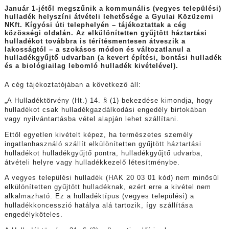
Január 1-jétől megszűnik a kommunális (vegyes települési)
hulladék helyszíni átvételi lehetősége a Gyulai Közüzemi
NKft. Kígyósi úti telephelyén – tájékoztattak a cég
közösségi oldalán. Az elkülönítetten gyűjtött háztartási
hulladékot továbbra is térítésmentesen átveszik a
lakosságtól – a szokásos módon és változatlanul a
hulladékgyűjtő udvarban (a kevert építési, bontási hulladék
és a biológiailag lebomló hulladék kivételével).
A cég tájékoztatójában a következő áll:
„A Hulladéktörvény (Ht.) 14. § (1) bekezdése kimondja, hogy
hulladékot csak hulladékgazdálkodási engedély birtokában
vagy nyilvántartásba vétel alapján lehet szállítani.
Ettől egyetlen kivételt képez, ha természetes személy
ingatlanhasználó szállít elkülönítetten gyűjtött háztartási
hulladékot hulladékgyűjtő pontra, hulladékgyűjtő udvarba,
átvételi helyre vagy hulladékkezelő létesítménybe.
A vegyes települési hulladék (HAK 20 03 01 kód) nem minősül
elkülönítetten gyűjtött hulladéknak, ezért erre a kivétel nem
alkalmazható. Ez a hulladéktípus (vegyes települési) a
hulladékkoncesszió hatálya alá tartozik, így szállítása
engedélyköteles.