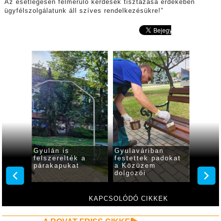
Az esetlegesen felmerülő kérdések tisztázása érdekében
ügyfélszolgálatunk áll szíves rendelkezésükre!”
Gyulán is
Gyulaváriban
Közter
látozás
felszerelték a
festettek padokat
Gyulá
őhídon
párakapukat
a Közüzem
dolgozói
KAPCSOLÓDÓ CIKKEK