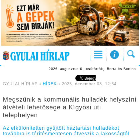
2026. augusztus 6., csütörtök, Berta és Bettina
GYULAI HÍRLAP •
HÍREK
• 2025. december 03. 12:54
Megszűnik a kommunális hulladék helyszíni
átvételi lehetősége a Kígyósi úti
telephelyen
Az elkülönítetten gyűjtött háztartási hulladékot
továbbra is térítésmentesen átveszik a lakosságtól