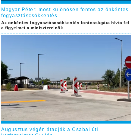
Magyar Péter: most különösen fontos az önkéntes
fogyasztáscsökkentés
Az önkéntes fogyasztáscsökkentés fontosságára hívta fel
a figyelmet a miniszterelnök
Augusztus végén átadják a Csabai úti