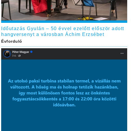
Időutazás Gyulán – 50 évvel ezelőtt először adott
hangversenyt a városban Áchim Erzsébet
Évforduló