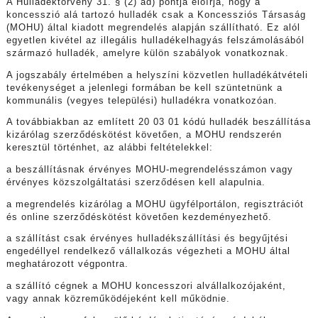
A Hulladéktörvény 31. § (2) ad) pontja előírja, hogy a
koncesszió alá tartozó hulladék csak a Koncessziós Társaság
(MOHU) által kiadott megrendelés alapján szállítható. Ez alól
egyetlen kivétel az illegális hulladékelhagyás felszámolásából
származó hulladék, amelyre külön szabályok vonatkoznak.
A jogszabály értelmében a helyszíni közvetlen hulladékátvételi
tevékenységet a jelenlegi formában be kell szüntetnünk a
kommunális (vegyes települési) hulladékra vonatkozóan.
A továbbiakban az említett 20 03 01 kódú hulladék beszállítása
kizárólag szerződéskötést követően, a MOHU rendszerén
keresztül történhet, az alábbi feltételekkel:
a beszállításnak érvényes MOHU-megrendelésszámon vagy
érvényes közszolgáltatási szerződésen kell alapulnia.
a megrendelés kizárólag a MOHU ügyfélportálon, regisztrációt
és online szerződéskötést követően kezdeményezhető.
a szállítást csak érvényes hulladékszállítási és begyűjtési
engedéllyel rendelkező vállalkozás végezheti a MOHU által
meghatározott végpontra.
a szállító cégnek a MOHU koncesszori alvállalkozójaként,
vagy annak közreműködéjeként kell működnie.