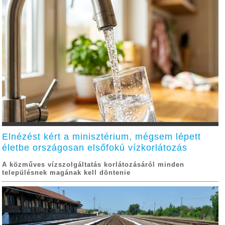
Elnézést kért a minisztérium, mégsem lépett
életbe országosan elsőfokú vízkorlátozás
A közműves vízszolgáltatás korlátozásáról minden
településnek magának kell döntenie