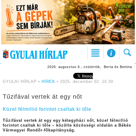
2026. augusztus 6., csütörtök, Berta és Bettina
GYULAI HÍRLAP •
HÍREK
• 2025. december 02. 16:30
Tűzifával vertek át egy nőt
Közel félmillió forintot csaltak ki tőle
Tűzifával vertek át egy egy kétegyházi nőt, közel félmillió
forintot csaltak ki tőle – közölte közösségi oldalán a Békés
Vármegyei Rendőr-főkapitányság.