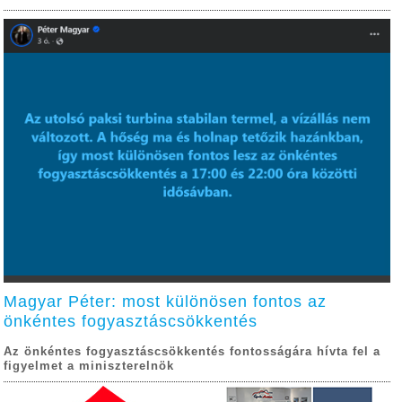
Magyar Péter: most különösen fontos az
önkéntes fogyasztáscsökkentés
Az önkéntes fogyasztáscsökkentés fontosságára hívta fel a
figyelmet a miniszterelnök