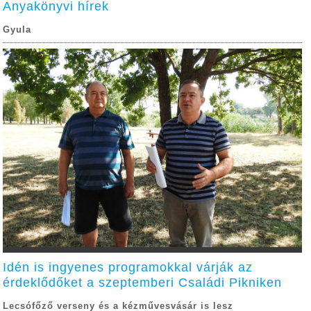
Anyakönyvi hírek
Gyula
Idén is ingyenes programokkal várják az
érdeklődőket a szeptemberi Családi Pikniken
Lecsófőző verseny és a kézművesvásár is lesz