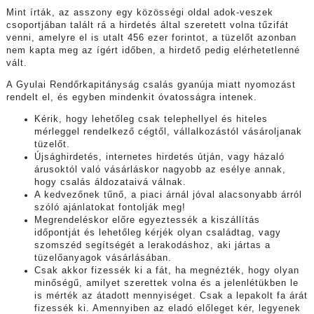
Mint írták, az asszony egy közösségi oldal adok-veszek
csoportjában talált rá a hirdetés által szeretett volna tűzifát
venni, amelyre el is utalt 456 ezer forintot, a tüzelőt azonban
nem kapta meg az ígért időben, a hirdető pedig elérhetetlenné
vált.
A Gyulai Rendőrkapitányság csalás gyanúja miatt nyomozást
rendelt el, és egyben mindenkit óvatosságra intenek.
Kérik, hogy lehetőleg csak telephellyel és hiteles
mérleggel rendelkező cégtől, vállalkozástól vásároljanak
tüzelőt.
Újsághirdetés, internetes hirdetés útján, vagy házaló
árusoktól való vásárláskor nagyobb az esélye annak,
hogy csalás áldozataivá válnak.
A kedvezőnek tűnő, a piaci árnál jóval alacsonyabb árról
szóló ajánlatokat fontolják meg!
Megrendeléskor előre egyeztessék a kiszállítás
időpontját és lehetőleg kérjék olyan családtag, vagy
szomszéd segítségét a lerakodáshoz, aki jártas a
tüzelőanyagok vásárlásában.
Csak akkor fizessék ki a fát, ha megnézték, hogy olyan
minőségű, amilyet szerettek volna és a jelenlétükben le
is mérték az átadott mennyiséget. Csak a lepakolt fa árát
fizessék ki. Amennyiben az eladó előleget kér, legyenek