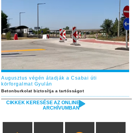
Augusztus végén átadják a Csabai úti
körforgalmat Gyulán
Betonburkolat biztosítja a tartósságot
CIKKEK KERESÉSE AZ ONLINE
ARCHÍVUMBAN