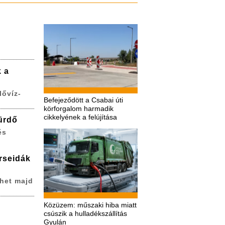
k a
lővíz-
Befejeződött a Csabai úti
körforgalom harmadik
cikkelyének a felújítása
ürdő
és
erseidák
het majd
Közüzem: műszaki hiba miatt
csúszik a hulladékszállítás
Gyulán