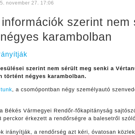
5. november 27. 17:06
 információk szerint nem 
i négyes karambolban
rányítják
tesülései szerint nem sérült meg senki a Vérta
 történt négyes karambolban.
tunk
, a csomópontban négy személyautó szenvedet
 a Békés Vármegyei Rendőr-főkapitányság sajtós
 perckor érkezett a rendőrségre a balesetről szóló
k irányítják, a rendőrség azt kéri, óvatosan közle