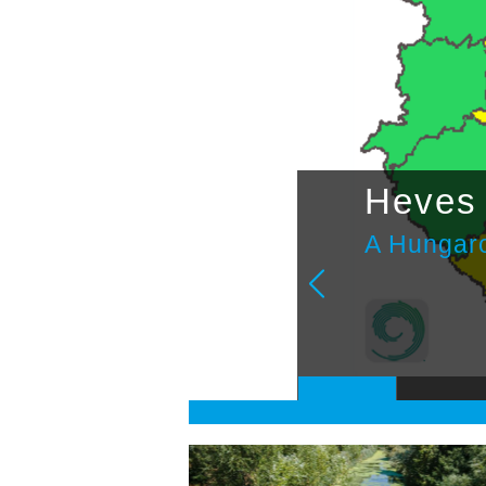
étvégi
Heves 
A Hungaro
ulai