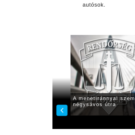
autósok.
 utakon: 12 súlyos és
A menetiránnyal szemb
négysávos útra