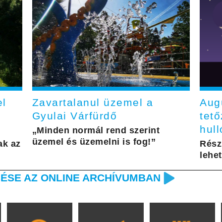
el
Zavartalanul üzemel a
Aug
Gyulai Várfürdő
tető
hull
„Minden normál rend szerint
üzemel és üzemelni is fog!”
ak az
Rész
lehet
ÉSE AZ ONLINE ARCHÍVUMBAN