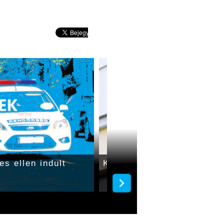
es ellen indult
Két autó karambolozott G