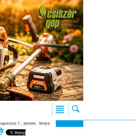
augusztus 7., péntek, Ibolya