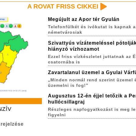
A ROVAT FRISS CIKKEI
Megújult az Apor tér Gyulán
Telefonfülkét és ivókutat is kapnak a
németvárosiak
Szivattyús vízátemeléssel pótoljá
hiányzó vízhozamot
Ezzel friss vízkészletet juttatnak az É
csatornába is
Zavartalanul üzemel a Gyulai Várf
„Minden normál rend szerint üzemel 
üzemelni is fog!”
Augusztus 12-én éjjel tetőzik a P
hullócsillagraj
NZÍV
Részleges napfogyatkozást is meg le
figyelni
rejelzése