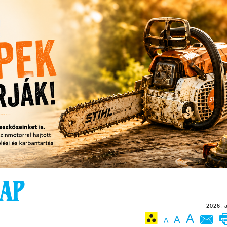
2026. 
A
A
A