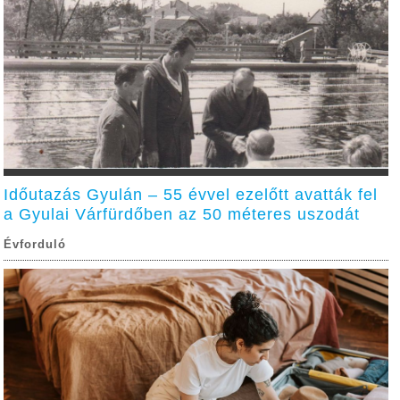
Időutazás Gyulán – 55 évvel ezelőtt avatták fel
a Gyulai Várfürdőben az 50 méteres uszodát
Évforduló