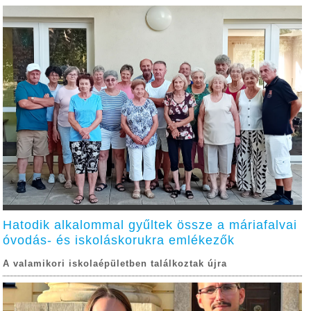
Hatodik alkalommal gyűltek össze a máriafalvai
óvodás- és iskoláskorukra emlékezők
A valamikori iskolaépületben találkoztak újra