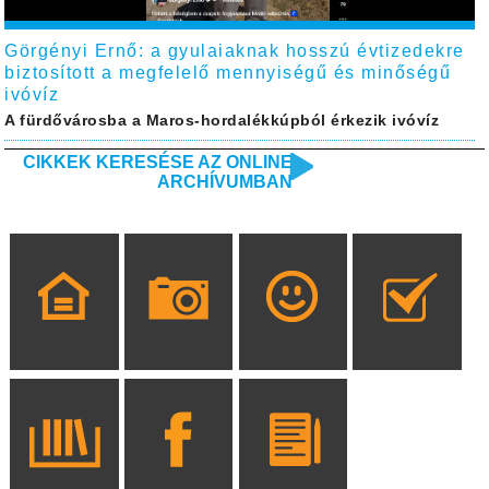
Görgényi Ernő: a gyulaiaknak hosszú évtizedekre
biztosított a megfelelő mennyiségű és minőségű
ivóvíz
A fürdővárosba a Maros-hordalékkúpból érkezik ivóvíz
CIKKEK KERESÉSE AZ ONLINE
ARCHÍVUMBAN