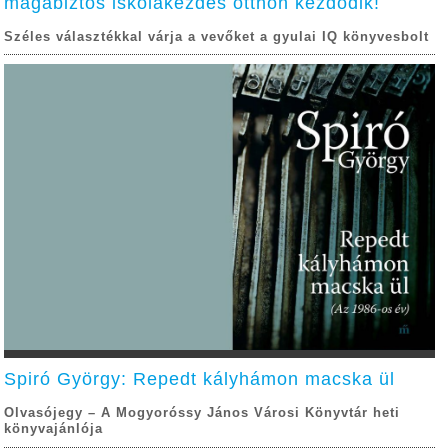
magabiztos iskolakezdés otthon kezdődik!
Széles választékkal várja a vevőket a gyulai IQ könyvesbolt
Spiró György: Repedt kályhámon macska ül
Olvasójegy – A Mogyoróssy János Városi Könyvtár heti
könyvajánlója