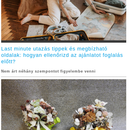
Last minute utazás tippek és megbízható
oldalak: hogyan ellenőrizd az ajánlatot foglalás
előtt?
Nem árt néhány szempontot figyelembe venni