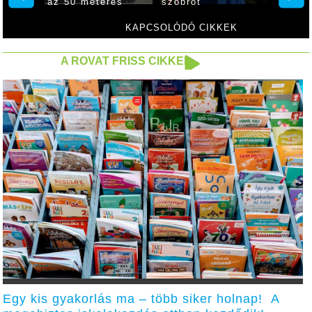
az 50 méteres
szobrot
uszodát
KAPCSOLÓDÓ CIKKEK
A ROVAT FRISS CIKKEI
Egy kis gyakorlás ma – több siker holnap! A