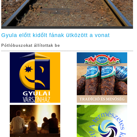
Gyula előtt kidőlt fának ütközött a vonat
Pótlóbuszokat állítottak be