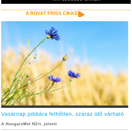
A ROVAT FRISS CIKKEI
Vasárnap jobbára felhőtlen, száraz idő várható
A HungaroMet NZrt. jelenti