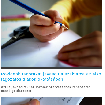
Rövidebb tanórákat javasolt a szaktárca az alsó
tagozatos diákok oktatásában
Azt is javasolták: az iskolák szervezzenek rendszeres
beszélgetőköröket