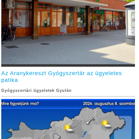
Az Aranykereszt Gyógyszertár az ügyeletes
patika
Gyógyszertári ügyeletek Gyulán