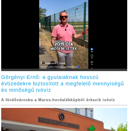
Görgényi Ernő: a gyulaiaknak hosszú
évtizedekre biztosított a megfelelő mennyiségű
és minőségű ivóvíz
A fürdővárosba a Maros-hordalékkúpból érkezik ivóvíz