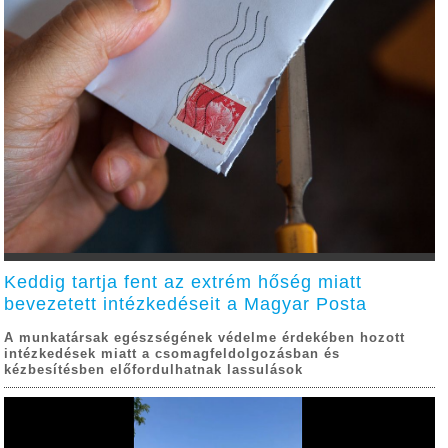
Keddig tartja fent az extrém hőség miatt
bevezetett intézkedéseit a Magyar Posta
A munkatársak egészségének védelme érdekében hozott
intézkedések miatt a csomagfeldolgozásban és
kézbesítésben előfordulhatnak lassulások