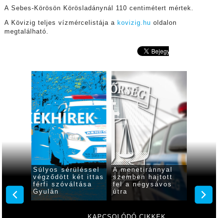
A Sebes-Körösön Körösladánynál 110 centimétert mértek.
A Kövizig teljes vízmércelistája a
kovizig.hu
oldalon
megtalálható.
 óra
Súlyos sérüléssel
A menetiránnyal
Ittasa
2
végződött két ittas
szemben hajtott
rollere
7
férfi szóváltása
fel a négysávos
indult 
lés
Gyulán
útra
Gyulá
KAPCSOLÓDÓ CIKKEK