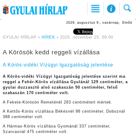
2026. augusztus 9., vasárnap, Emőd
GYULAI HÍRLAP •
HÍREK
• 2025. november 25. 09:00
A Körösök kedd reggeli vízállása
A Körös-vidéki Vízügyi Igazgatóság jelentése
A Körös-vidéki Vízügyi Igazgatóság jelentése szerint ma
reggel a Fehér-Körös vízállása Gyulánál 129 centiméter, a
gyulai duzzasztó alsó szakaszán 90 centiméter, felső
szakaszán 170 centiméter volt.
A Fekete-Körösön Remeténél 283 centimétert mértek.
A Kettős-Körös vízállása Békésnél 98 centiméter, Doboznál
388 centiméter volt.
A Hármas-Körös vízállása Gyománál 337 centiméter,
Szarvasnál 475 centiméter volt.