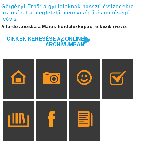
Görgényi Ernő: a gyulaiaknak hosszú évtizedekre
biztosított a megfelelő mennyiségű és minőségű
ivóvíz
A fürdővárosba a Maros-hordalékkúpból érkezik ivóvíz
CIKKEK KERESÉSE AZ ONLINE
ARCHÍVUMBAN