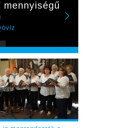
lő mennyiségű
vóvíz