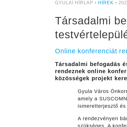
GYULAI HÍRLAP •
HÍREK
• 202
Társadalmi be
testvértelepü
Online konferenciát r
Társadalmi befogadás é
rendeznek online konfe
közösségek projekt ker
Gyula Város Önkorm
amely a SUSCOMNET 
ismeretterjesztő é
A rendezvényen bár
szükséges. A konfer