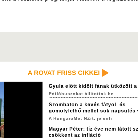
A ROVAT FRISS CIKKEI
Gyula előtt kidőlt fának ütközött 
Pótlóbuszokat állítottak be
Szombaton a kevés fátyol- és
gomolyfelhő mellet sok napsütés 
A HungaroMet NZrt. jelenti
Magyar Péter: tíz éve nem látott sz
csökkent az infláció