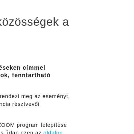
 közösségek a
léseken címmel
ok, fenntartható
 rendezi meg az eseményt,
cia résztvevői
a ZOOM program telepítése
ós űrlap ezen az
oldalon