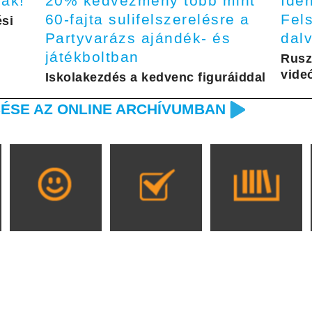
ják!
20% kedvezmény több mint
Idé
60-fajta sulifelszerelésre a
Fels
si
Partyvarázs ajándék- és
dal
játékboltban
Rusz
videó
Iskolakezdés a kedvenc figuráiddal
ÉSE AZ ONLINE ARCHÍVUMBAN