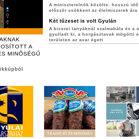
A miniszterelnök közölte: hosszú idő
először csökkent az élelmiszerek ára
Két tűzeset is volt Gyulán
A bicerei tanyáknál szalmabála és a s
gyulladt ki, a horgásztavak mögötti 
IAKNAK
területen az avar égett
OSÍTOTT A
ÉS MINŐSÉGŰ
ékkúpból