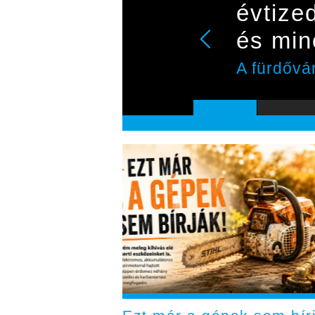
évtize
és min
A fürdővá