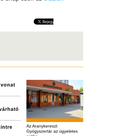
a vonat
várható
Az Aranykereszt
intre
Gyógyszertár az ügyeletes