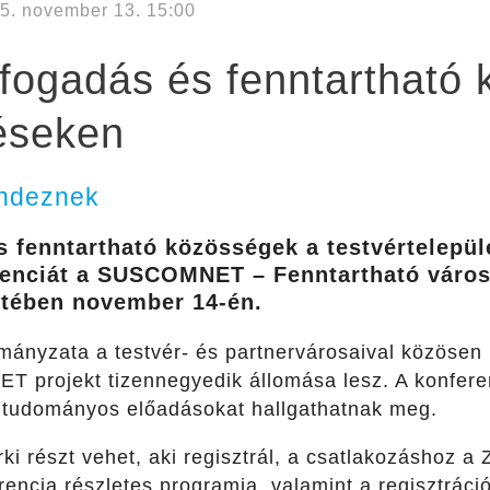
5. november 13. 15:00
fogadás és fenntartható
léseken
endeznek
s fenntartható közösségek a testvértelepü
renciát a SUSCOMNET – Fenntartható város
etében november 14-én.
ányzata a testvér- és partnervárosaival közösen
projekt tizennegyedik állomása lesz. A konferen
s tudományos előadásokat hallgathatnak meg.
ki részt vehet, aki regisztrál, a csatlakozáshoz 
encia részletes programja, valamint a regisztráci