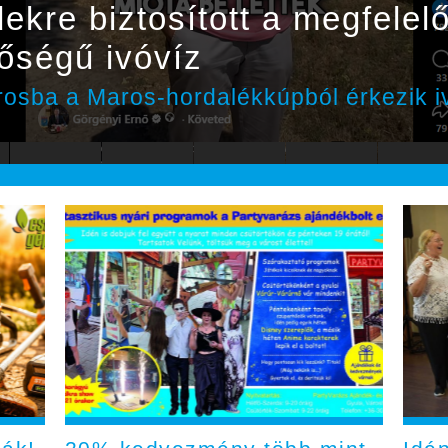
dekre biztosított a megfele
őségű ivóvíz
rosba a Maros-hordalékkúpból érkezik i