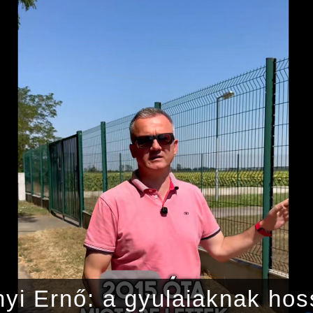
yi Ernő: a gyulaiaknak ho