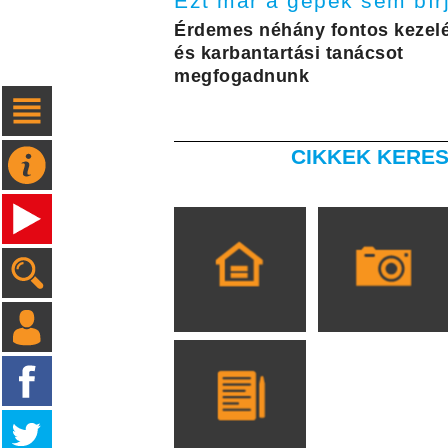
Ezt már a gépek sem bír
Érdemes néhány fontos kezelé
és karbantartási tanácsot
megfogadnunk
CIKKEK KERES