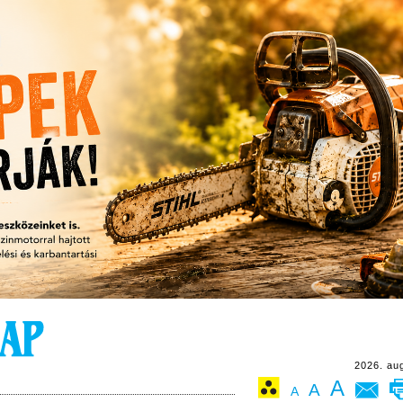
2026. au
A
A
A