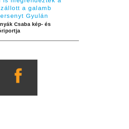
n is megrendezték a
zállott a galamb
versenyt Gyulán
nyák Csaba kép- és
riportja