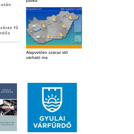
patika
 után
záraz fű
erdős
Alapvetően száraz idő
várható ma