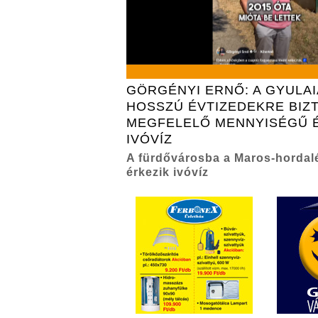
GÖRGÉNYI ERNŐ: A GYULA
HOSSZÚ ÉVTIZEDEKRE BIZT
MEGFELELŐ MENNYISÉGŰ 
IVÓVÍZ
A fürdővárosba a Maros-hordal
érkezik ivóvíz