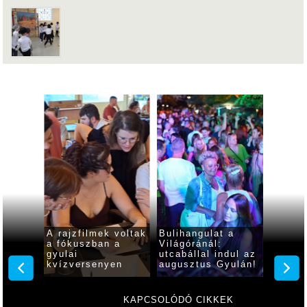
t
A rajzfilmek voltak
Bulihangulat a
A Hypp
a fókuszban a
Világóránál:
Mikó I
gyulai
utcabállal indul az
akói
kvízversenyen
augusztus Gyulán!
KAPCSOLÓDÓ CIKKEK