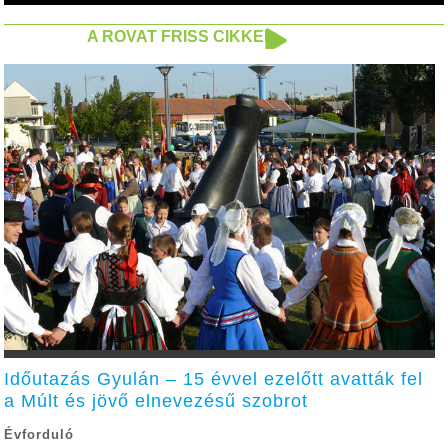
A ROVAT FRISS CIKKEI
Időutazás Gyulán – 15 évvel ezelőtt avatták fel
a Múlt és jövő elnevezésű szobrot
Évforduló