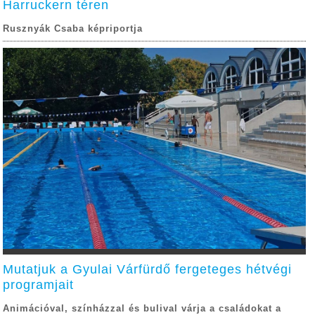
Harruckern téren
Rusznyák Csaba képriportja
Mutatjuk a Gyulai Várfürdő fergeteges hétvégi
programjait
Animációval, színházzal és bulival várja a családokat a