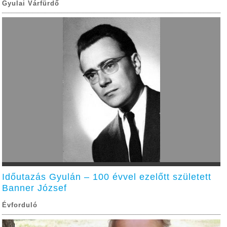
Gyulai Várfürdő
Időutazás Gyulán – 100 évvel ezelőtt született
Banner József
Évforduló