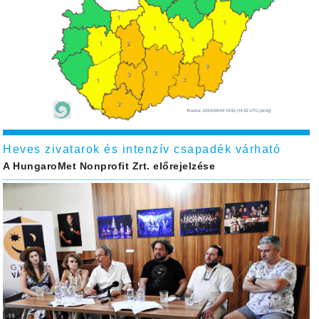
Heves zivatarok és intenzív csapadék várható
A HungaroMet Nonprofit Zrt. előrejelzése