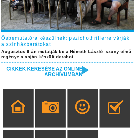
Ősbemutatóra készülnek: pszichothrillerre várják
a színházbarátokat
Augusztus 8-án mutatják be a Németh László Iszony című
regénye alapján készült darabot
CIKKEK KERESÉSE AZ ONLINE
ARCHÍVUMBAN