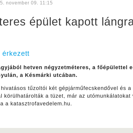
5. november 09. 11:15
eres épület kapott lángr
 érkezett
agyjából hetven négyzetméteres, a főépülettel 
yulán, a Késmárki utcában.
hivatásos tűzoltói két gépjárműfecskendővel és a v
al körülhatárolták a tüzet, már az utómunkálatokat
ta a katasztrofavedelem.hu.