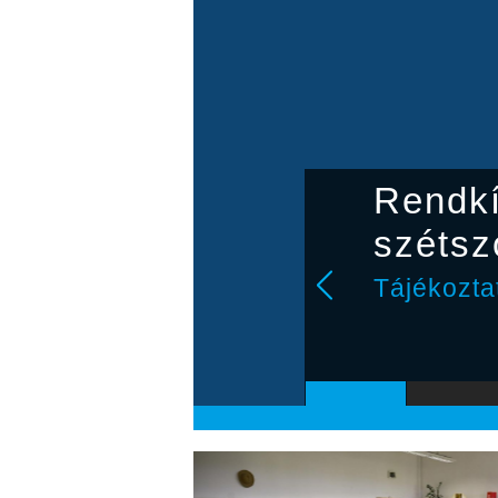
Rendkí
szétsz
Tájékozta