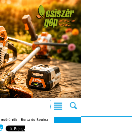
 csütörtök, Berta és Bettina