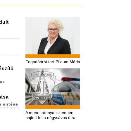
dult
Fogadóórát tart Pflaum Mária
észítő
 az
lása
elentése
A menetiránnyal szemben
hajtott fel a négysávos útra