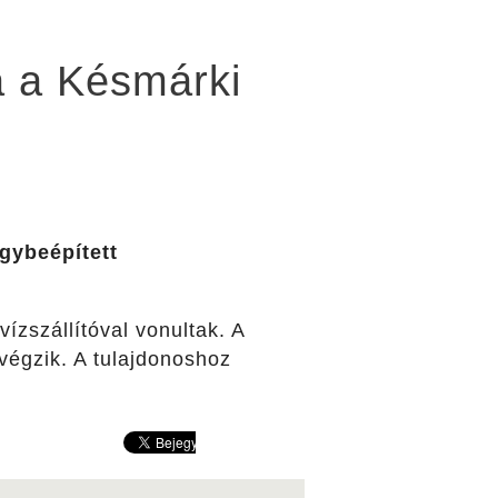
a a Késmárki
egybeépített
ízszállítóval vonultak. A
 végzik. A tulajdonoshoz