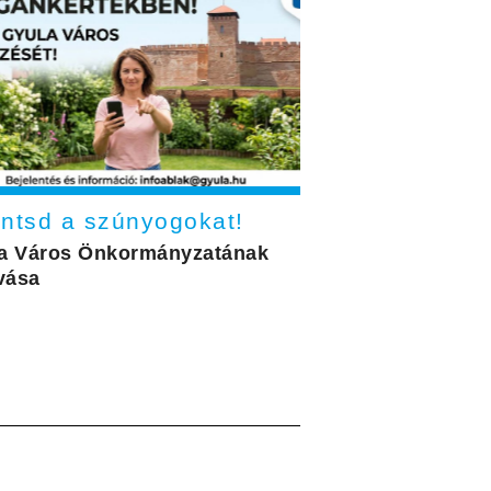
entsd a szúnyogokat!
a Város Önkormányzatának
ívása