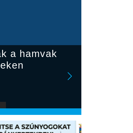
ták a hamvak
reken