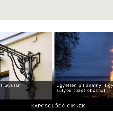
tt Gyulán
Egyetlen pillanatnyi fig
súlyos tüzet okozhat
KAPCSOLÓDÓ CIKKEK