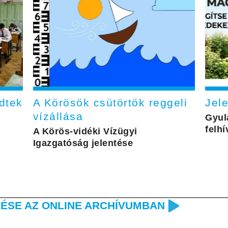
dtek
A Körösök csütörtök reggeli
Jel
vízállása
Gyul
felh
A Körös-vidéki Vízügyi
Igazgatóság jelentése
ÉSE AZ ONLINE ARCHÍVUMBAN