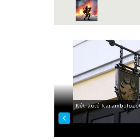
t tart a
Két autó karambolozo
 holnap a Gyulahús
i üzemegységében