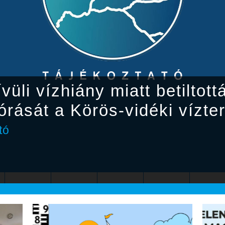
vüli vízhiány miatt betiltot
órását a Körös-vidéki vízte
tó