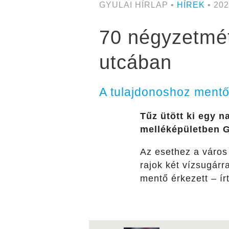
GYULAI HÍRLAP •
HÍREK
• 202
70 négyzetmét
utcában
A tulajdonoshoz mentő
Tűz ütött ki egy n
melléképületben G
Az esethez a város 
rajok két vízsugárr
mentő érkezett – ír