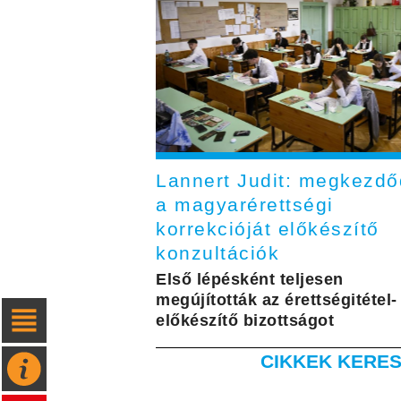
Lannert Judit: megkezdő
a magyarérettségi
korrekcióját előkészítő
konzultációk
Első lépésként teljesen
megújították az érettségitétel-
előkészítő bizottságot
CIKKEK KERES