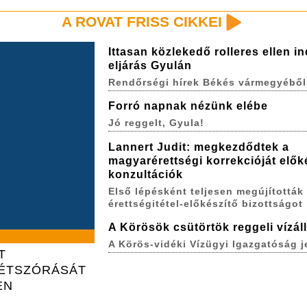
A ROVAT FRISS CIKKEI
Ittasan közlekedő rolleres ellen in
eljárás Gyulán
Rendőrségi hírek Békés vármegyéből
Forró napnak nézünk elébe
Jó reggelt, Gyula!
Lannert Judit: megkezdődtek a
magyarérettségi korrekcióját elők
konzultációk
Első lépésként teljesen megújították
érettségitétel-előkészítő bizottságot
A Körösök csütörtök reggeli vízál
A Körös-vidéki Vízügyi Igazgatóság j
T
ZÉTSZÓRÁSÁT
EN