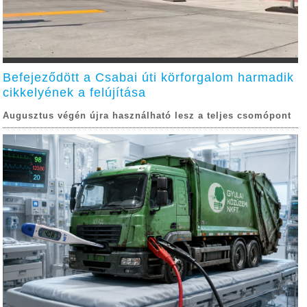
Befejeződött a Csabai úti körforgalom harmadik
cikkelyének a felújítása
Augusztus végén újra használható lesz a teljes csomópont