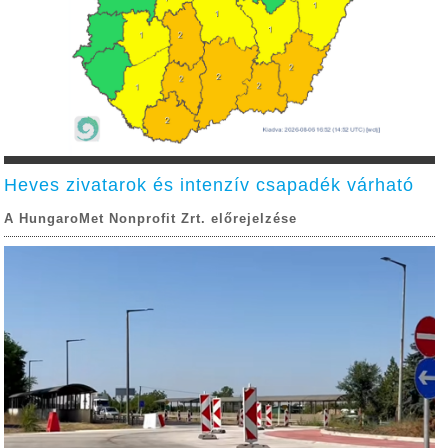
Heves zivatarok és intenzív csapadék várható
A HungaroMet Nonprofit Zrt. előrejelzése