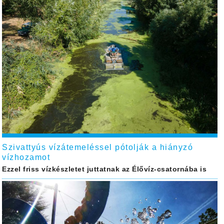
Szivattyús vízátemeléssel pótolják a hiányzó
vízhozamot
Ezzel friss vízkészletet juttatnak az Élővíz-csatornába is