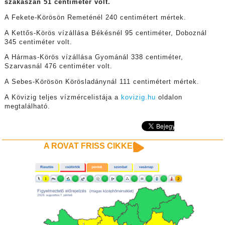
szakaszán 51 centiméter volt.
A Fekete-Körösön Remeténél 240 centimétert mértek.
A Kettős-Körös vízállása Békésnél 95 centiméter, Doboznál
345 centiméter volt.
A Hármas-Körös vízállása Gyománál 338 centiméter,
Szarvasnál 476 centiméter volt.
A Sebes-Körösön Körösladánynál 111 centimétert mértek.
A Kövizig teljes vízmércelistája a
kovizig.hu
oldalon
megtalálható.
A ROVAT FRISS CIKKEI