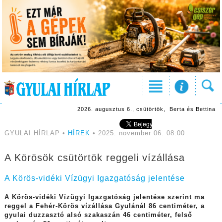
2026. augusztus 6., csütörtök, Berta és Bettina
GYULAI HÍRLAP •
HÍREK
• 2025. november 06. 08:00
A Körösök csütörtök reggeli vízállása
A Körös-vidéki Vízügyi Igazgatóság jelentése
A Körös-vidéki Vízügyi Igazgatóság jelentése szerint ma
reggel a Fehér-Körös vízállása Gyulánál 86 centiméter, a
gyulai duzzasztó alsó szakaszán 46 centiméter, felső