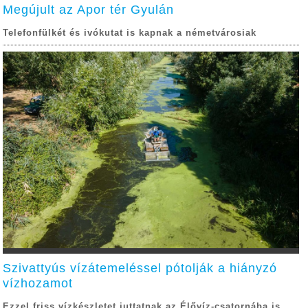
Megújult az Apor tér Gyulán
Telefonfülkét és ivókutat is kapnak a németvárosiak
Szivattyús vízátemeléssel pótolják a hiányzó
vízhozamot
Ezzel friss vízkészletet juttatnak az Élővíz-csatornába is