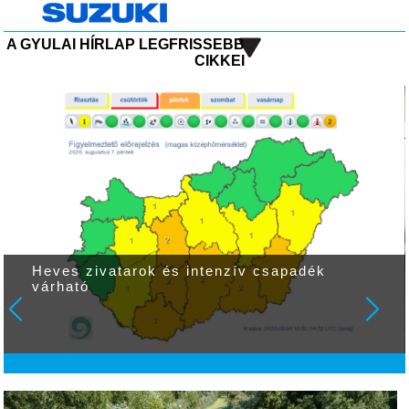
A GYULAI HÍRLAP LEGFRISSEBB
CIKKEI
Heves zivatarok és intenzív csapadék
várható