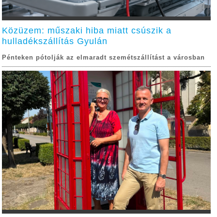
Közüzem: műszaki hiba miatt csúszik a
hulladékszállítás Gyulán
Pénteken pótolják az elmaradt szemétszállítást a városban