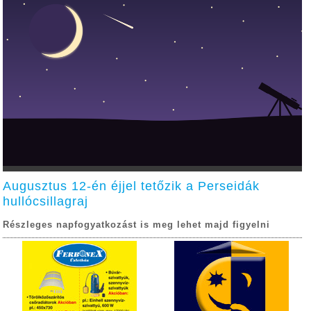
Augusztus 12-én éjjel tetőzik a Perseidák
hullócsillagraj
Részleges napfogyatkozást is meg lehet majd figyelni