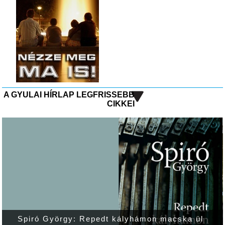
A GYULAI HÍRLAP LEGFRISSEBB
CIKKEI
Spiró György: Repedt kályhámon macska ül