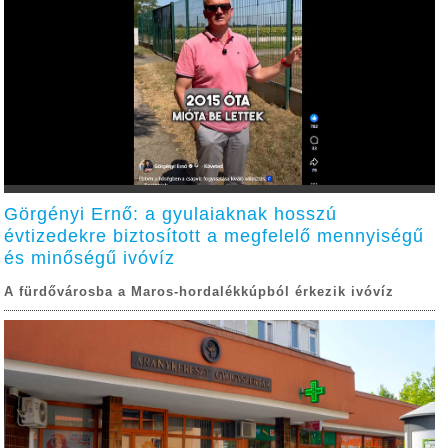
Görgényi Ernő: a gyulaiaknak hosszú
évtizedekre biztosított a megfelelő mennyiségű
és minőségű ivóvíz
A fürdővárosba a Maros-hordalékkúpból érkezik ivóvíz