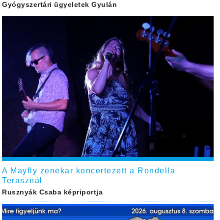
Gyógyszertári ügyeletek Gyulán
A Mayfly zenekar koncertezett a Rondella
Terasznál
Rusznyák Csaba képriportja