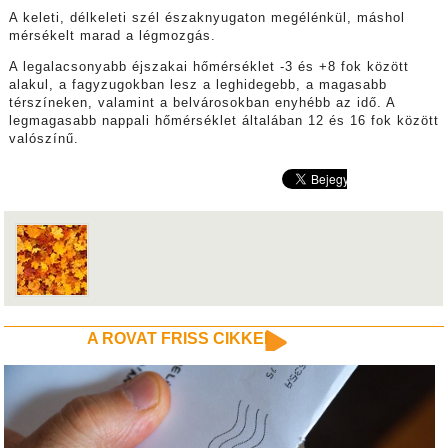
A keleti, délkeleti szél északnyugaton megélénkül, máshol
mérsékelt marad a légmozgás.
A legalacsonyabb éjszakai hőmérséklet -3 és +8 fok között
alakul, a fagyzugokban lesz a leghidegebb, a magasabb
térszíneken, valamint a belvárosokban enyhébb az idő. A
legmagasabb nappali hőmérséklet általában 12 és 16 fok között
valószínű.
A ROVAT FRISS CIKKEI