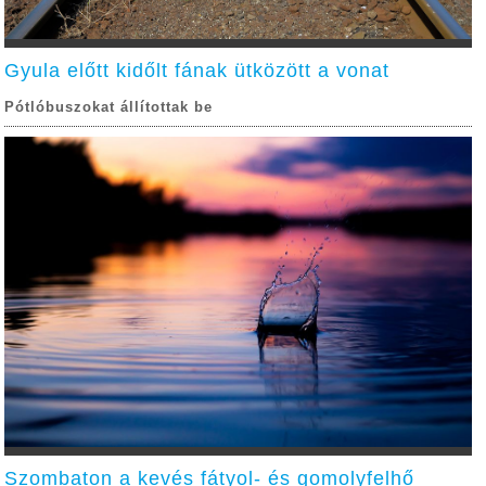
Gyula előtt kidőlt fának ütközött a vonat
Pótlóbuszokat állítottak be
Szombaton a kevés fátyol- és gomolyfelhő