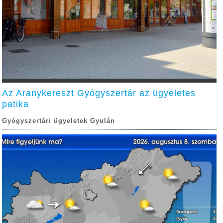
Az Aranykereszt Gyógyszertár az ügyeletes
patika
Gyógyszertári ügyeletek Gyulán