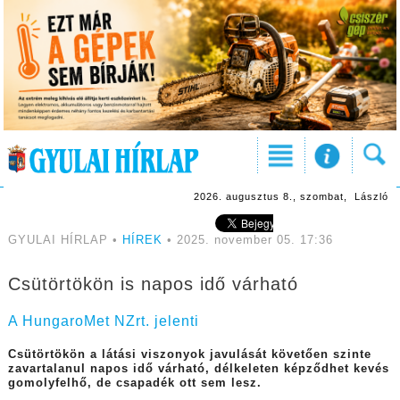
2026. augusztus 8., szombat, László
GYULAI HÍRLAP •
HÍREK
• 2025. november 05. 17:36
Csütörtökön is napos idő várható
A HungaroMet NZrt. jelenti
Csütörtökön a látási viszonyok javulását követően szinte
zavartalanul napos idő várható, délkeleten képződhet kevés
gomolyfelhő, de csapadék ott sem lesz.