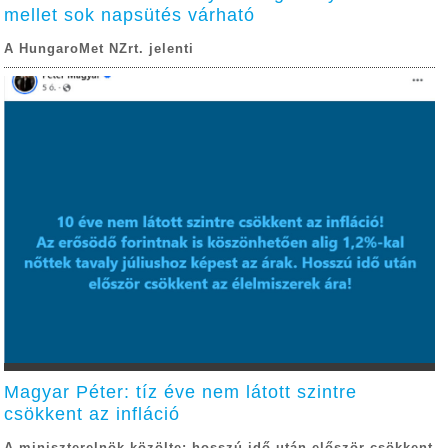
mellet sok napsütés várható
A HungaroMet NZrt. jelenti
Magyar Péter: tíz éve nem látott szintre
csökkent az infláció
A miniszterelnök közölte: hosszú idő után először csökkent