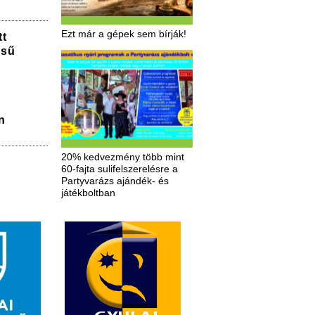
Ezt már a gépek sem bírják!
tt
ésű
n
20% kedvezmény több mint
60-fajta sulifelszerelésre a
Partyvarázs ajándék- és
játékboltban