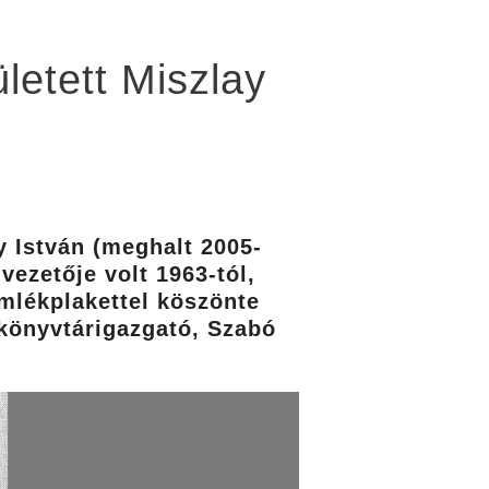
letett Miszlay
y István (meghalt 2005-
vezetője volt 1963-tól,
 emlékplakettel köszönte
könyvtárigazgató, Szabó