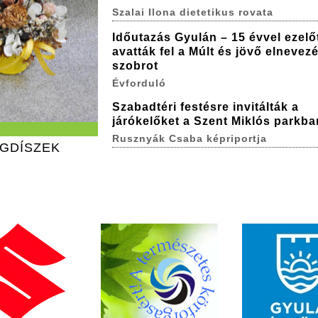
Szalai Ilona dietetikus rovata
Időutazás Gyulán – 15 évvel ezelő
avatták fel a Múlt és jövő elnevez
szobrot
Évforduló
Szabadtéri festésre invitálták a
járókelőket a Szent Miklós parkba
Rusznyák Csaba képriportja
ÁGDÍSZEK