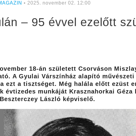
MAGAZIN
• 2025. november 02. 12:00
án – 95 évvel ezelőtt szü
 november 18-án született Csorváson Miszla
tó. A Gyulai Várszínház alapító művészeti 
ta ezt a tisztséget. Még halála előtt ezüst
k évtizedes munkáját Krasznahorkai Géza 
Beszterczey László képviselő.