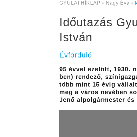
GYULAI HÍRLAP • Nagy Éva •
Időutazás Gyul
István
Évforduló
95 évvel ezelőtt, 1930.
ben) rendező, színigazga
több mint 15 évig vállal
meg a város nevében so
Jenő alpolgármester és 