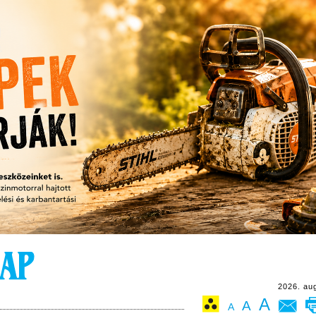
2026. au
A
A
A