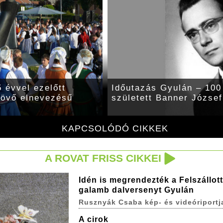
 évvel ezelőtt
Időutazás Gyulán – 100 
 jövő elnevezésű
született Banner József
KAPCSOLÓDÓ CIKKEK
A ROVAT FRISS CIKKEI
Idén is megrendezték a Felszállott
galamb dalversenyt Gyulán
Rusznyák Csaba kép- és videóriportj
A cirok