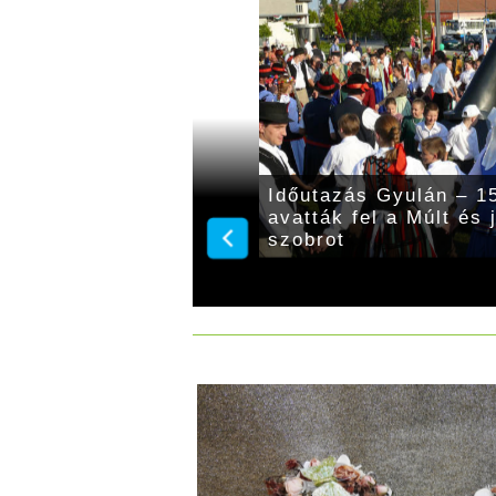
45 évvel ezelőtt adtak
Időutazás Gyulán – 15
t bővítéséről
avatták fel a Múlt és
szobrot