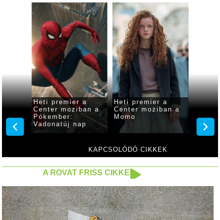
 a
Heti premier a
Heti premier a
Heti p
ban a
Center moziban a
Center moziban a
Center
ság
Pókember:
Momo
Odüss
Vadonatúj nap
KAPCSOLÓDÓ CIKKEK
A ROVAT FRISS CIKKEI