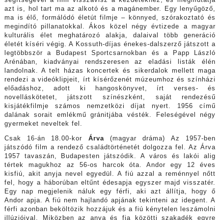
azt is, hol tart ma az alkotó és a magánember. Egy lenyűgöző,
ma is élő, formálódó életút filmje – könnyed, szórakoztató és
megindító pillanatokkal. Ákos közel négy évtizede a magyar
kulturális élet meghatározó alakja, dalaival több generáció
életét kíséri végig. A Kossuth-díjas énekes-dalszerző játszott a
legtöbbször a Budapest Sportcsarnokban és a Papp László
Arénában, kiadványai rendszeresen az eladási listák élén
landolnak. A telt házas koncertek és sikerdalok mellett maga
rendezi a videóklipjeit, írt kísérőzenét múzeumhoz és színházi
előadáshoz, adott ki hangoskönyvet, írt verses- és
novelláskötetet, játszott színészként, saját rendezésű
kisjátékfilmje számos nemzetközi díjat nyert. 1956 című
dalának sorait emlékmű gránitjába vésték. Feleségével négy
gyermeket neveltek fel.
Csak 16-án 18.00-kor
Árva
(magyar dráma) Az 1957-ben
játszódó film a rendező családtörténetét dolgozza fel. Az Árva
1957 tavaszán, Budapesten játszódik. A város és lakói alig
tértek magukhoz az 56-os harcok óta. Andor egy 12 éves
kisfiú, akit anyja nevel egyedül. A fiú azzal a reménnyel nőtt
fel, hogy a háborúban eltűnt édesapja egyszer majd visszatér.
Egy nap megjelenik náluk egy férfi, aki azt állítja, hogy ő
Andor apja. A fiú nem hajlandó apjának tekinteni az idegent. A
férfi azonban beköltözik hozzájuk és a fiú kénytelen leszámolni
illúzióival. Miközben az anya és fia közötti szakadék egyre