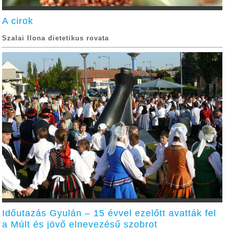
A cirok
Szalai Ilona dietetikus rovata
Időutazás Gyulán – 15 évvel ezelőtt avatták fel
a Múlt és jövő elnevezésű szobrot