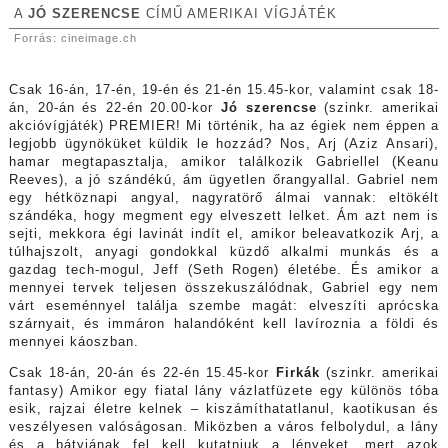
A
JÓ SZERENCSE
CÍMŰ AMERIKAI VÍGJÁTÉK
Forrás: cineimage.ch
Csak 16-án, 17-én, 19-én és 21-én 15.45-kor, valamint csak 18-
án, 20-án és 22-én 20.00-kor
Jó szerencse
(szinkr. amerikai
akcióvígjáték) PREMIER! Mi történik, ha az égiek nem éppen a
legjobb ügynöküket küldik le hozzád? Nos, Arj (Aziz Ansari),
hamar megtapasztalja, amikor találkozik Gabriellel (Keanu
Reeves), a jó szándékú, ám ügyetlen őrangyallal. Gabriel nem
egy hétköznapi angyal, nagyratörő álmai vannak: eltökélt
szándéka, hogy megment egy elveszett lelket. Ám azt nem is
sejti, mekkora égi lavinát indít el, amikor beleavatkozik Arj, a
túlhajszolt, anyagi gondokkal küzdő alkalmi munkás és a
gazdag tech-mogul, Jeff (Seth Rogen) életébe. És amikor a
mennyei tervek teljesen összekuszálódnak, Gabriel egy nem
várt eseménnyel találja szembe magát: elveszíti aprócska
szárnyait, és immáron halandóként kell lavíroznia a földi és
mennyei káoszban.
Csak 18-án, 20-án és 22-én 15.45-kor
Firkák
(szinkr. amerikai
fantasy) Amikor egy fiatal lány vázlatfüzete egy különös tóba
esik, rajzai életre kelnek – kiszámíthatatlanul, kaotikusan és
veszélyesen valóságosan. Miközben a város felbolydul, a lány
és a bátyjának fel kell kutatniuk a lényeket, mert azok