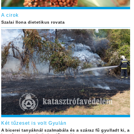
A cirok
Szalai Ilona dietetikus rovata
Két tűzeset is volt Gyulán
A bicerei tanyáknál szalmabála és a száraz fű gyulladt ki, a