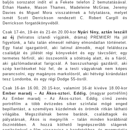
baljós sorozatot indít el a Fekete telefon 2 bemutatásával.
Ethan Hawke, Mason Thames, Madeleine McGraw, Jeremy
Davies és Miguel Mora visszatérnek a folytatásra, melyet
ismét Scott Derrickson rendezett C. Robert Cargill és
Derrickson forgatókönyvéből.
Csak 17-én, 19-én és 21-én 20.00-kor
Nyári fény, aztán leszáll
az éj
(feliratos izlandi vígjáték, dráma) PREMIER! Ha jól
figyelünk, a falu talán elmesél néhány elmondatlan történetet.
Egy fiatal igazgatóról, aki latinul álmodik, majd feláldozza
családját és jólétét régi könyvekért és egy távcsőért; egy
termetes férfiról, aki összeomlik a sötétség alatt, és a fiáról,
aki gázlómadarakat farigcsál. A basszushangú gazdáról, aki
szép kerítéseket húz fel, de a testi vágyaknak nem képes
parancsolni, egy magányos markolósról, aki hétvégi kirándulást
tesz Londonba, és egy régi Dodge 55-ösről.
Csak 16-án 16.00, 20.15-kor, valamint 16-át kivéve 18.00-kor
Ember maradj – Az Ákos-sztori. Eddig.
(magyar portréfilm)
Az Ember maradj – Az Ákos-sztori. Eddig. című zenés
portréfilm a több évtizedes siker színfalai mögé enged
bepillantást, a személyes küzdelmek és örömök ritkán látható
világába. Megszólalnak benne barátok, családtagok és
pályatársak, Ákos is megnyílik – talán minden korábbinál
őszintébben. A hozzá köthető legnépszerűbb slágerek
segítségével a film visszavisz a kezdetekhez, és megmutatja