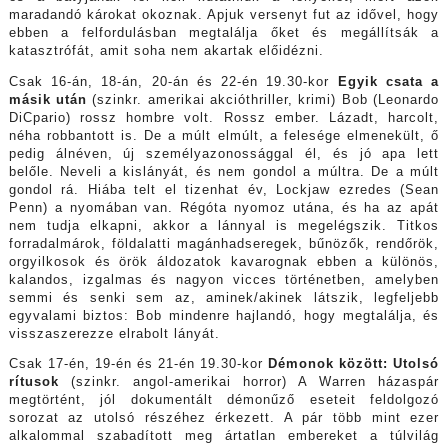
maradandó károkat okoznak. Apjuk versenyt fut az idővel, hogy
ebben a felfordulásban megtalálja őket és megállítsák a
katasztrófát, amit soha nem akartak előidézni.
Csak 16-án, 18-án, 20-án és 22-én 19.30-kor
Egyik csata a
másik után
(szinkr. amerikai akcióthriller, krimi) Bob (Leonardo
DiCpario) rossz hombre volt. Rossz ember. Lázadt, harcolt,
néha robbantott is. De a múlt elmúlt, a felesége elmenekült, ő
pedig álnéven, új személyazonossággal él, és jó apa lett
belőle. Neveli a kislányát, és nem gondol a múltra. De a múlt
gondol rá. Hiába telt el tizenhat év, Lockjaw ezredes (Sean
Penn) a nyomában van. Régóta nyomoz utána, és ha az apát
nem tudja elkapni, akkor a lánnyal is megelégszik. Titkos
forradalmárok, földalatti magánhadseregek, bűnözők, rendőrök,
orgyilkosok és örök áldozatok kavarognak ebben a különös,
kalandos, izgalmas és nagyon vicces történetben, amelyben
semmi és senki sem az, aminek/akinek látszik, legfeljebb
egyvalami biztos: Bob mindenre hajlandó, hogy megtalálja, és
visszaszerezze elrabolt lányát.
Csak 17-én, 19-én és 21-én 19.30-kor
Démonok között: Utolsó
rítusok
(szinkr. angol-amerikai horror) A Warren házaspár
megtörtént, jól dokumentált démonűző eseteit feldolgozó
sorozat az utolsó részéhez érkezett. A pár több mint ezer
alkalommal szabadított meg ártatlan embereket a túlvilág