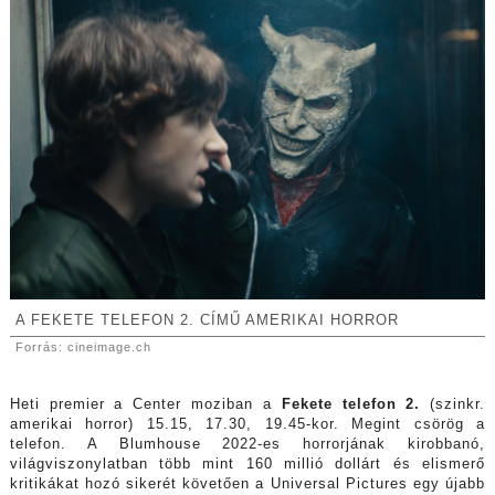
A FEKETE TELEFON 2. CÍMŰ AMERIKAI HORROR
Forrás: cineimage.ch
Heti premier a Center moziban a
Fekete telefon 2.
(szinkr.
amerikai horror) 15.15, 17.30, 19.45-kor. Megint csörög a
telefon. A Blumhouse 2022-es horrorjának kirobbanó,
világviszonylatban több mint 160 millió dollárt és elismerő
kritikákat hozó sikerét követően a Universal Pictures egy újabb