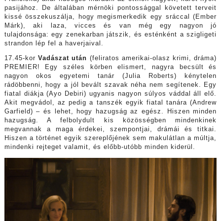
pasijához. De általában mérnöki pontossággal követett terveit
kissé összekuszálja, hogy megismerkedik egy sráccal (Ember
Márk), aki laza, vicces és van még egy nagyon jó
tulajdonsága: egy zenekarban játszik, és esténként a szigligeti
strandon lép fel a haverjaival.
17.45-kor
Vadászat után
(feliratos amerikai-olasz krimi, dráma)
PREMIER! Egy széles körben elismert, nagyra becsült és
nagyon okos egyetemi tanár (Julia Roberts) kénytelen
rádöbbenni, hogy a jól bevált szavak néha nem segítenek. Egy
fiatal diákja (Ayo Debiri) ugyanis nagyon súlyos váddal áll elő.
Akit megvádol, az pedig a tanszék egyik fiatal tanára (Andrew
Garfield) – és lehet, hogy hazugság az egész. Hiszen minden
hazugság. A felbolydult kis közösségben mindenkinek
megvannak a maga érdekei, szempontjai, drámái és titkai.
Hiszen a történet egyik szereplőjének sem makulátlan a múltja,
mindenki rejteget valamit, és előbb-utóbb minden kiderül.