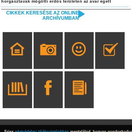
horgásztavak mögötti erdős területen az avar égett
CIKKEK KERESÉSE AZ ONLINE
ARCHÍVUMBAN
Friss
adatvédelmi tájékoztatónkban
megtalálod, hogyan gondoskodu