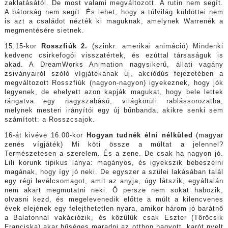
zaklatásától. De most valami megváltozott. A rutin nem segít.
A bátorság nem segít. És lehet, hogy a túlvilág küldöttei nem
is azt a családot nézték ki maguknak, amelynek Warrenék a
megmentésére sietnek.
15.15-kor
Rosszfiúk 2.
(szinkr. amerikai animáció) Mindenki
kedvenc csirkefogói visszatértek, és ezúttal társaságuk is
akad. A DreamWorks Animation nagysikerű, állati vagány
zsiványairól szóló vígjátékának új, akciódús fejezetében a
megváltozott Rosszfiúk (nagyon-nagyon) igyekeznek, hogy jók
legyenek, de ehelyett azon kapják magukat, hogy bele lettek
rángatva egy nagyszabású, világkörüli rablássorozatba,
melynek mesteri irányítói egy új bűnbanda, akikre senki sem
számított: a Rosszcsajok.
16-át kivéve 16.00-kor
Hogyan tudnék élni nélküled
(magyar
zenés vígjáték) Mi köti össze a múltat a jelennel?
Természetesen a szerelem. És a zene. De csak ha nagyon jó.
Lili korunk tipikus lánya: magányos, és igyekszik bebeszélni
magának, hogy így jó neki. De egyszer a szülei lakásában talál
egy régi levélcsomagot, amit az anyja, úgy látszik, egyáltalán
nem akart megmutatni neki. Ő persze nem sokat habozik,
olvasni kezd, és megelevenedik előtte a múlt a kilencvenes
évek elejének egy felejthetetlen nyara, amikor három jó barátnő
a Balatonnál vakációzik, és közülük csak Eszter (Törőcsik
Franciska) akar hűséges maradni az otthon hagyott, karót nyelt