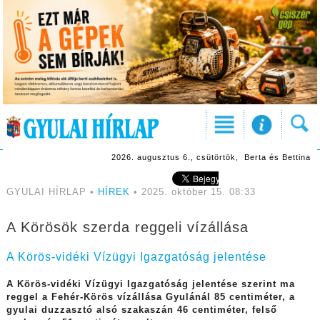
2026. augusztus 6., csütörtök, Berta és Bettina
GYULAI HÍRLAP •
HÍREK
• 2025. október 15. 08:33
A Körösök szerda reggeli vízállása
A Körös-vidéki Vízügyi Igazgatóság jelentése
A Körös-vidéki Vízügyi Igazgatóság jelentése szerint ma
reggel a Fehér-Körös vízállása Gyulánál 85 centiméter, a
gyulai duzzasztó alsó szakaszán 46 centiméter, felső