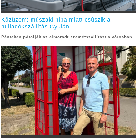
Közüzem: műszaki hiba miatt csúszik a
hulladékszállítás Gyulán
Pénteken pótolják az elmaradt szemétszállítást a városban