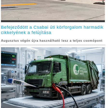
Befejeződött a Csabai úti körforgalom harmadik
cikkelyének a felújítása
Augusztus végén újra használható lesz a teljes csomópont