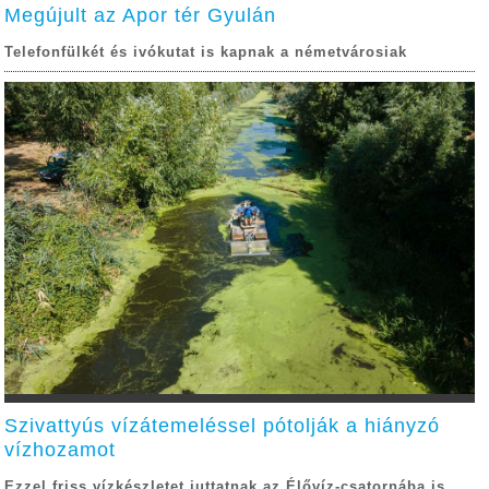
Megújult az Apor tér Gyulán
Telefonfülkét és ivókutat is kapnak a németvárosiak
Szivattyús vízátemeléssel pótolják a hiányzó
vízhozamot
Ezzel friss vízkészletet juttatnak az Élővíz-csatornába is