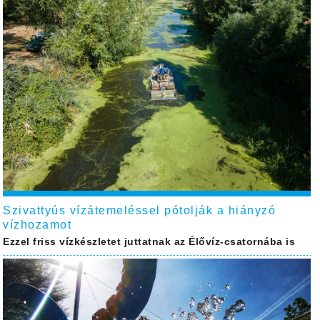
Szivattyús vízátemeléssel pótolják a hiányzó
vízhozamot
Ezzel friss vízkészletet juttatnak az Élővíz-csatornába is