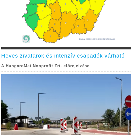
Heves zivatarok és intenzív csapadék várható
A HungaroMet Nonprofit Zrt. előrejelzése