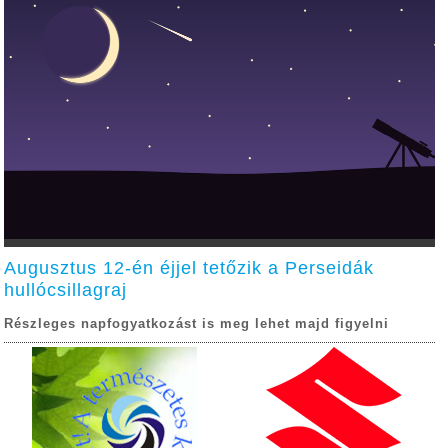
Augusztus 12-én éjjel tetőzik a Perseidák
hullócsillagraj
Részleges napfogyatkozást is meg lehet majd figyelni