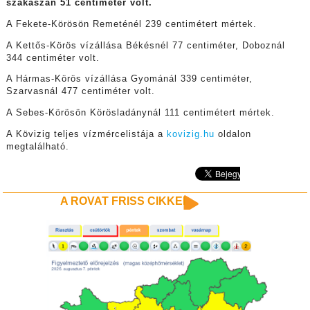
szakaszán 51 centiméter volt.
A Fekete-Körösön Remeténél 239 centimétert mértek.
A Kettős-Körös vízállása Békésnél 77 centiméter, Doboznál
344 centiméter volt.
A Hármas-Körös vízállása Gyománál 339 centiméter,
Szarvasnál 477 centiméter volt.
A Sebes-Körösön Körösladánynál 111 centimétert mértek.
A Kövizig teljes vízmércelistája a
kovizig.hu
oldalon
megtalálható.
A ROVAT FRISS CIKKEI