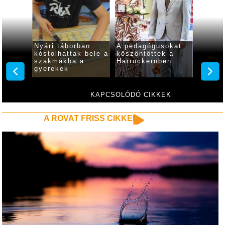
Nyári táborban
A pedagógusokat
„Szakm
ték a
kóstolhattak bele a
köszöntötték a
tábort
kat a
szakmákba a
Harruckernben
Harruc
s
gyerekek
KAPCSOLÓDÓ CIKKEK
A ROVAT FRISS CIKKEI