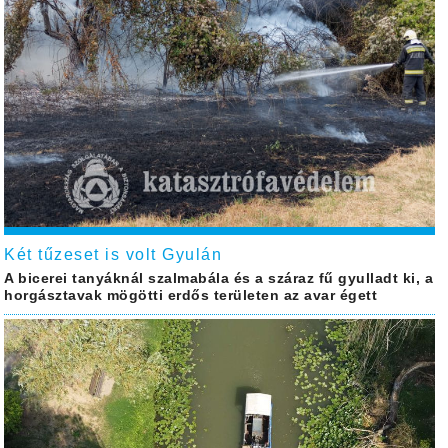
Két tűzeset is volt Gyulán
A bicerei tanyáknál szalmabála és a száraz fű gyulladt ki, a
horgásztavak mögötti erdős területen az avar égett