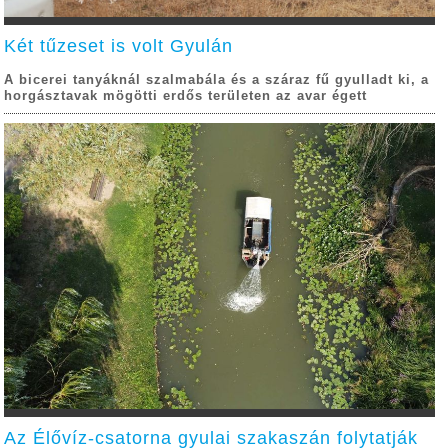
Két tűzeset is volt Gyulán
A bicerei tanyáknál szalmabála és a száraz fű gyulladt ki, a
horgásztavak mögötti erdős területen az avar égett
Az Élővíz-csatorna gyulai szakaszán folytatják