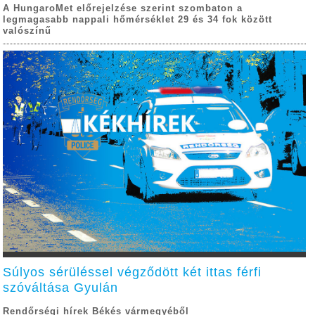
A HungaroMet előrejelzése szerint szombaton a
legmagasabb nappali hőmérséklet 29 és 34 fok között
valószínű
Súlyos sérüléssel végződött két ittas férfi
szóváltása Gyulán
Rendőrségi hírek Békés vármegyéből