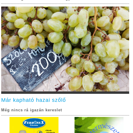
Már kapható hazai szőlő
Még nincs rá igazán kereslet