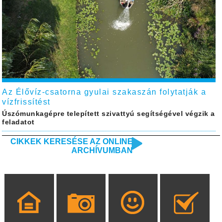
Az Élővíz-csatorna gyulai szakaszán folytatják a
vízfrissítést
Úszómunkagépre telepített szivattyú segítségével végzik a
feladatot
CIKKEK KERESÉSE AZ ONLINE
ARCHÍVUMBAN