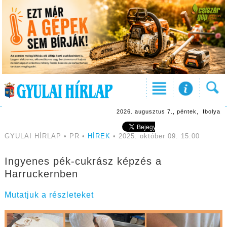
2026. augusztus 7., péntek, Ibolya
GYULAI HÍRLAP • PR •
HÍREK
• 2025. október 09. 15:00
Ingyenes pék-cukrász képzés a
Harruckernben
Mutatjuk a részleteket