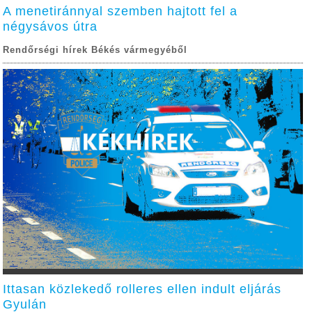
A menetiránnyal szemben hajtott fel a
négysávos útra
Rendőrségi hírek Békés vármegyéből
Ittasan közlekedő rolleres ellen indult eljárás
Gyulán