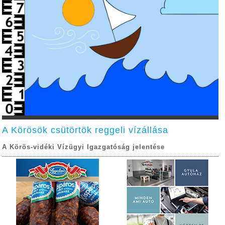
A Körösök csütörtök reggeli vízállása
A Körös-vidéki Vízügyi Igazgatóság jelentése