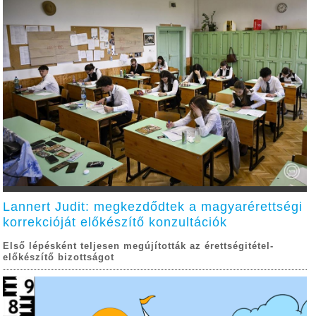
Lannert Judit: megkezdődtek a magyarérettségi
korrekcióját előkészítő konzultációk
Első lépésként teljesen megújították az érettségitétel-
előkészítő bizottságot