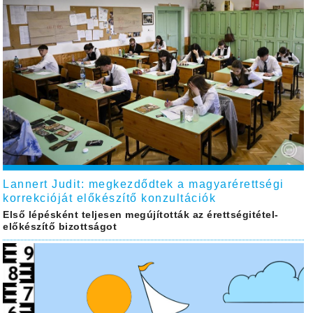
Lannert Judit: megkezdődtek a magyarérettségi
korrekcióját előkészítő konzultációk
Első lépésként teljesen megújították az érettségitétel-
előkészítő bizottságot