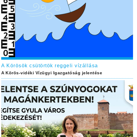
A Körösök csütörtök reggeli vízállása
A Körös-vidéki Vízügyi Igazgatóság jelentése