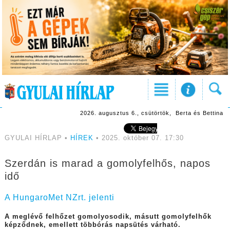
2026. augusztus 6., csütörtök, Berta és Bettina
GYULAI HÍRLAP •
HÍREK
• 2025. október 07. 17:30
Szerdán is marad a gomolyfelhős, napos
idő
A HungaroMet NZrt. jelenti
A meglévő felhőzet gomolyosodik, másutt gomolyfelhők
képződnek, emellett többórás napsütés várható.