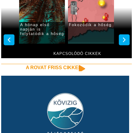
 ma
A hónap első
Fokozódik a hőség
Fokozó
ar
napján is
kániku
folytatódik a hőség
hétvé
KAPCSOLÓDÓ CIKKEK
A ROVAT FRISS CIKKEI