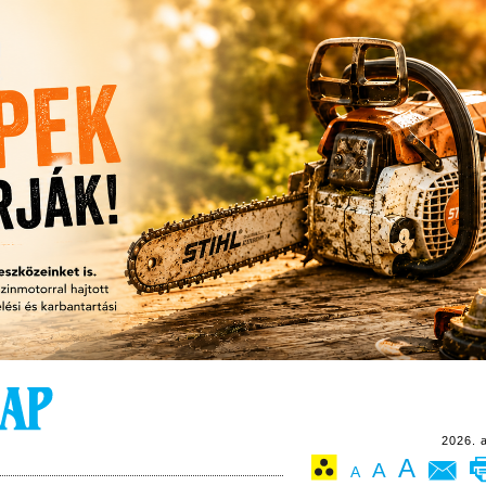
2026. 
A
A
A