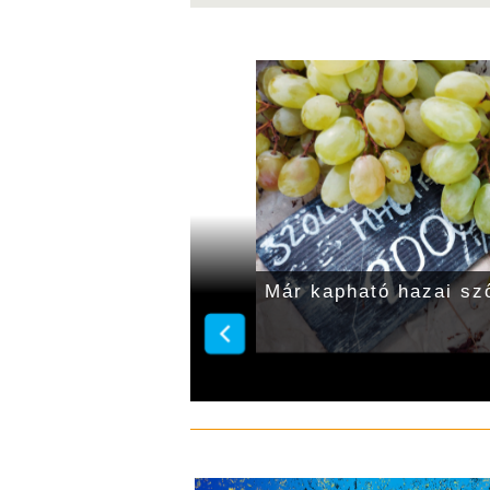
gdinnye 450–600 forint
Már kapható hazai sz