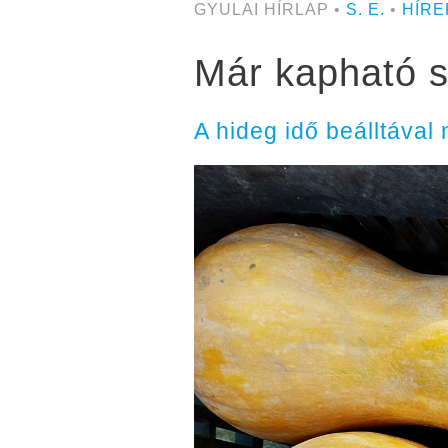
GYULAI HÍRLAP •
S. E.
•
HÍRE
Már kapható s
A hideg idő beálltával 