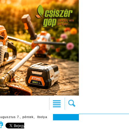
augusztus 7., péntek, Ibolya