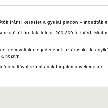
ök iránti kereslet a gyulai piacon – mondták e
sonkatököt árultak, kilóját 200-300 forintért. Mint
el nem voltak elégedetlenek az árusok, de egyik
t a hozam.
 idő beálltával számítanak forgalomnövekedésre.