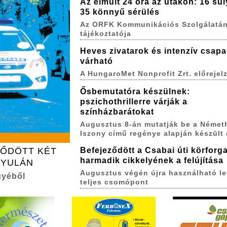
Az elmúlt 24 óra az utakon: 16 sú
35 könnyű sérülés
Az ORFK Kommunikációs Szolgálatá
tájékoztatója
Heves zivatarok és intenzív csap
várható
A HungaroMet Nonprofit Zrt. előrejel
Ősbemutatóra készülnek:
pszichothrillerre várják a
színházbarátokat
Augusztus 8-án mutatják be a Német
Iszony című regénye alapján készült
ZŐDÖTT KÉT
Befejeződött a Csabai úti körforg
harmadik cikkelyének a felújítása
GYULÁN
Augusztus végén újra használható le
gyéből
teljes csomópont