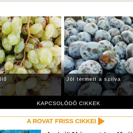
őlő
Jól termett a szilva
KAPCSOLÓDÓ CIKKEK
A ROVAT FRISS CIKKEI