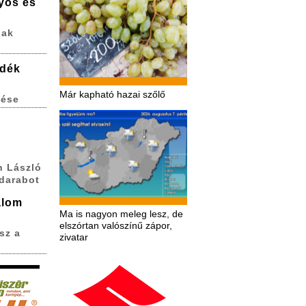
lyos és
nak
adék
Már kapható hazai szőlő
zése
h László
 darabot
alom
Ma is nagyon meleg lesz, de
elszórtan valószínű zápor,
sz a
zivatar