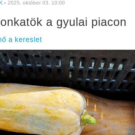
K
• 2025. október 03. 10:00
onkatök a gyulai piacon
nő a kereslet