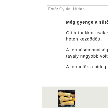
Fotó: Gyulai Hírlap
Még gyenge a sütőt
Ottjártunkkor csak 
héten kezdődött.
A termésmennyiségg
tavaly nagyobb vol
A termelők a hideg