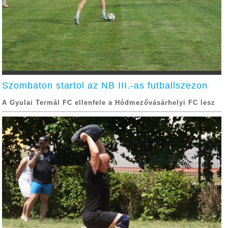
Szombaton startol az NB III.-as futballszezon
A Gyulai Termál FC ellenfele a Hódmezővásárhelyi FC lesz