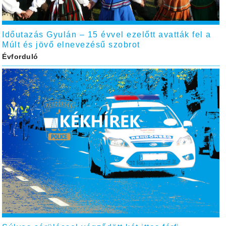
Időutazás Gyulán – 15 évvel ezelőtt avatták fel a
Múlt és jövő elnevezésű szobrot
Évforduló