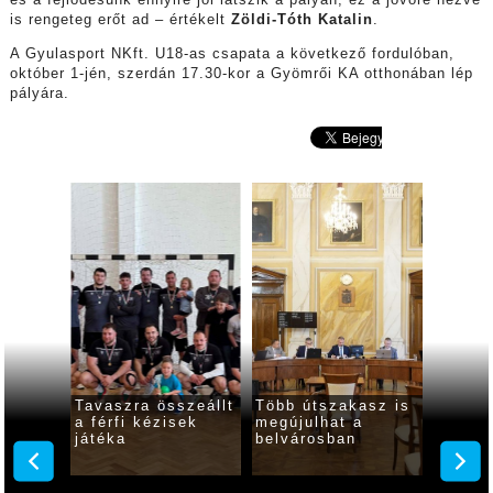
és a fejlődésünk ennyire jól látszik a pályán, ez a jövőre nézve
is rengeteg erőt ad – értékelt
Zöldi-Tóth Katalin
.
A Gyulasport NKft. U18-as csapata a következő fordulóban,
október 1-jén, szerdán 17.30-kor a Gyömrői KA otthonában lép
pályára.
al
Tavaszra összeállt
Több útszakasz is
Győze
ccsen
a férfi kézisek
megújulhat a
zártak
játéka
belvárosban
kézise
gyulai