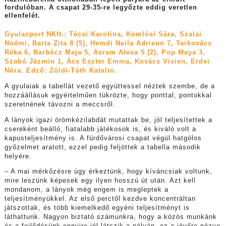
fordulóban. A csapat 29-35-re legyőzte eddig veretlen
ellenfelét.
Gyulasport NKft.: Técsi Karolina, Komlósi Sára, Szalai
Noémi, Barta Zita 8 (5), Hemdi Neila Adrienn 7, Tarkovács
Réka 6, Barbócz Maja 5, Avram Alexa 5 (2), Pop Maya 3,
Szabó Jázmin 1, Ács Eszter Emma, Kovács Vivien, Erdei
Nóra. Edző: Zöldi-Tóth Katalin.
A gyulaiak a tabellát vezető együttessel néztek szembe, de a
hozzáállásuk egyértelműen tükrözte, hogy ponttal, pontokkal
szeretnének távozni a meccsről.
A lányok igazi örömkézilabdát mutattak be, jól teljesítettek a
csereként beálló, fiatalabb játékosok is, és kiváló volt a
kapusteljesítmény is. A fürdővárosi csapat végül hatgólos
győzelmet aratott, ezzel pedig feljöttek a tabella második
helyére.
–
A mai mérkőzésre úgy érkeztünk, hogy kíváncsiak voltunk,
mire leszünk képesek egy ilyen hosszú út után. Azt kell
mondanom, a lányok még engem is megleptek a
teljesítményükkel. Az első perctől kezdve koncentráltan
játszottak, és több kiemelkedő egyéni teljesítményt is
láthattunk. Nagyon biztató számunkra, hogy a közös munkánk