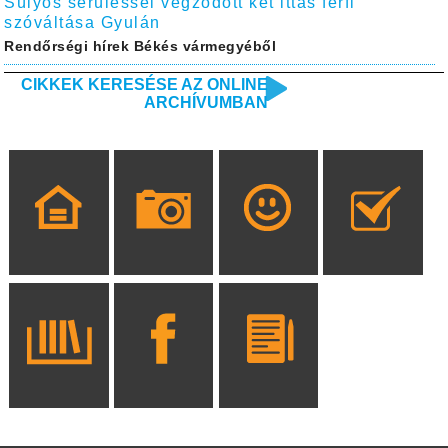
Súlyos sérüléssel végződött két ittas férfi
szóváltása Gyulán
Rendőrségi hírek Békés vármegyéből
CIKKEK KERESÉSE AZ ONLINE
ARCHÍVUMBAN