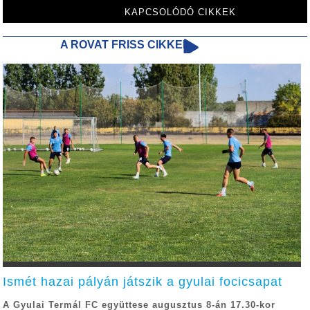
KAPCSOLÓDÓ CIKKEK
A ROVAT FRISS CIKKEI
Ismét hazai pályán játszik a gyulai focicsapat
A Gyulai Termál FC együttese augusztus 8-án 17.30-kor