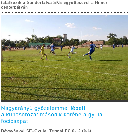
találkozik a Sándorfalva SKE együttesével a Himer-
centerpályán
Nagyarányú győzelemmel lépett
a kupasorozat második körébe a gyulai
focicsapat
Dévaványai SE–Gyulai Termál FC 0-12 (0-4)