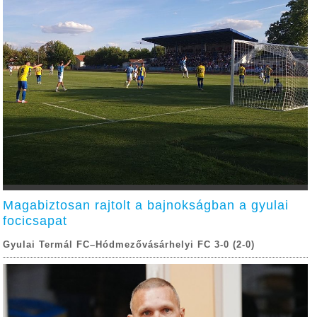
Magabiztosan rajtolt a bajnokságban a gyulai
focicsapat
Gyulai Termál FC–Hódmezővásárhelyi FC 3-0 (2-0)