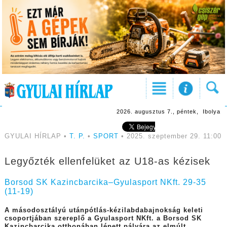
2026. augusztus 7., péntek, Ibolya
GYULAI HÍRLAP •
T. P.
•
SPORT
• 2025. szeptember 29. 11:00
Legyőzték ellenfelüket az U18-as kézisek
Borsod SK Kazincbarcika–Gyulasport NKft. 29-35
(11-19)
A másodosztályú utánpótlás-kézilabdabajnokság keleti
csoportjában szereplő a Gyulasport NKft. a
Borsod SK
Kazincbarcika otthonában lépett pályára az elmúlt