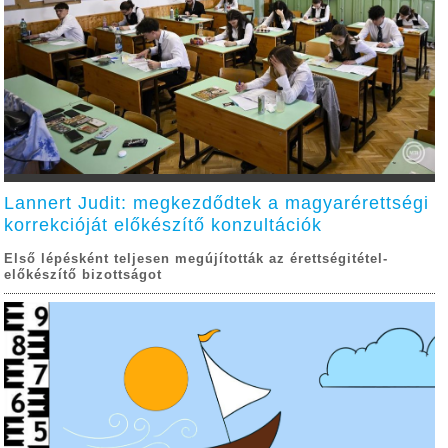
Lannert Judit: megkezdődtek a magyarérettségi
korrekcióját előkészítő konzultációk
Első lépésként teljesen megújították az érettségitétel-
előkészítő bizottságot