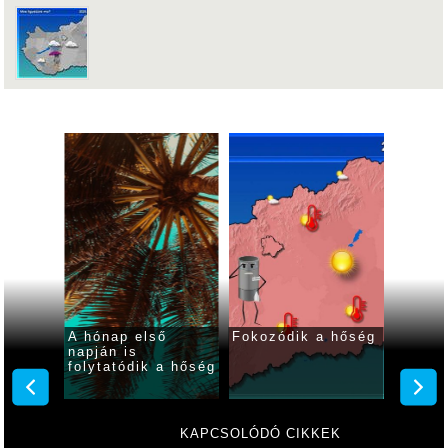
 ma
A hónap első
Fokozódik a hőség
Fokozó
ar
napján is
kániku
folytatódik a hőség
hétvé
KAPCSOLÓDÓ CIKKEK