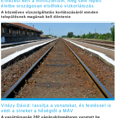
Elnézést kért a minisztérium, még sem lépett
életbe országosan elsőfokú vízkorlátozás
A közműves vízszolgáltatás korlátozásáról minden
településnek magának kell döntenie
Vitézy Dávid: lassítja a vonatokat, és festéssel is
védi a síneket a hőségtől a MÁV
A vasúttársaság 282 vágánykilométeren vezetett be