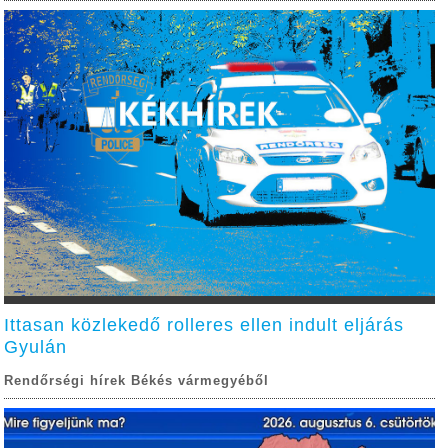
Ittasan közlekedő rolleres ellen indult eljárás
Gyulán
Rendőrségi hírek Békés vármegyéből