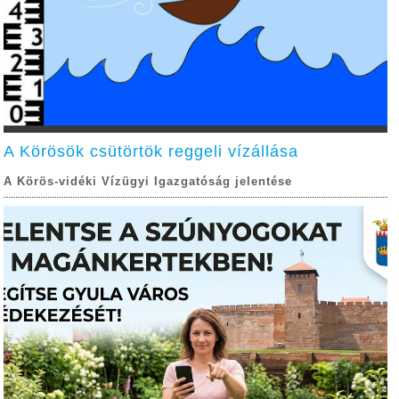
A Körösök csütörtök reggeli vízállása
A Körös-vidéki Vízügyi Igazgatóság jelentése