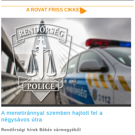
A ROVAT FRISS CIKKEI
A menetiránnyal szemben hajtott fel a
négysávos útra
Rendőrségi hírek Békés vármegyéből