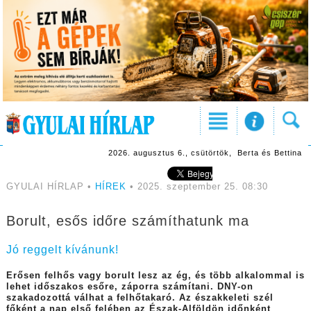
2026. augusztus 6., csütörtök, Berta és Bettina
GYULAI HÍRLAP •
HÍREK
• 2025. szeptember 25. 08:30
Borult, esős időre számíthatunk ma
Jó reggelt kívánunk!
Erősen felhős vagy borult lesz az ég, és több alkalommal is
lehet időszakos esőre, záporra számítani. DNY-on
szakadozottá válhat a felhőtakaró. Az északkeleti szél
főként a nap első felében az Észak-Alföldön időnként