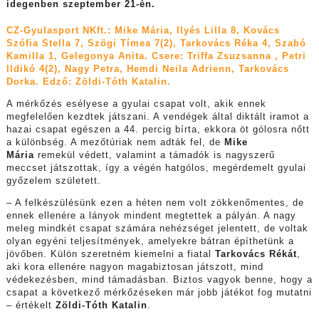
idegenben szeptember 21-én.
CZ-Gyulasport NKft.: Mike Mária, Ilyés Lilla 8, Kovács
Szófia Stella 7, Szögi Tímea 7(2), Tarkovács Réka 4, Szabó
Kamilla 1, Gelegonya Anita. Csere: Triffa Zsuzsanna , Petri
Ildikó 4(2), Nagy Petra, Hemdi Neila Adrienn, Tarkovács
Dorka. Edző: Zöldi-Tóth Katalin.
A mérkőzés esélyese a gyulai csapat volt, akik ennek
megfelelően kezdtek játszani. A vendégek által diktált iramot a
hazai csapat egészen a 44. percig bírta, ekkora öt gólosra nőtt
a különbség. A mezőtúriak nem adták fel, de
Mike
Mária
remekül védett, valamint a támadók is nagyszerű
meccset játszottak, így a végén hatgólos, megérdemelt gyulai
győzelem született.
–
A felkészülésünk ezen a héten nem volt zökkenőmentes, de
ennek ellenére a lányok mindent megtettek a pályán. A nagy
meleg mindkét csapat számára nehézséget jelentett, de voltak
olyan egyéni teljesítmények, amelyekre bátran építhetünk a
jövőben. Külön szeretném kiemelni a fiatal
Tarkovács Rékát
,
aki kora ellenére nagyon magabiztosan játszott, mind
védekezésben, mind támadásban. Biztos vagyok benne, hogy a
csapat a következő mérkőzéseken már jobb játékot fog mutatni
– értékelt
Zöldi-Tóth Katalin
.