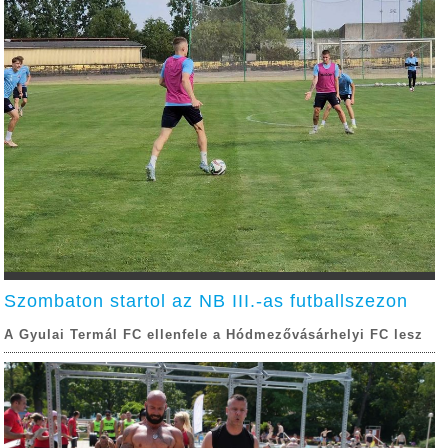
Szombaton startol az NB III.-as futballszezon
A Gyulai Termál FC ellenfele a Hódmezővásárhelyi FC lesz