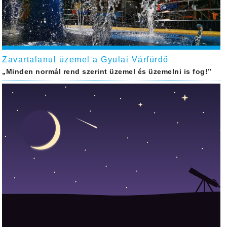
Zavartalanul üzemel a Gyulai Várfürdő
„Minden normál rend szerint üzemel és üzemelni is fog!”