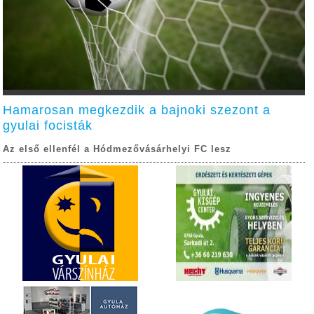
Hamarosan megkezdik a bajnoki szezont a
gyulai focisták
Az első ellenfél a Hódmezővásárhelyi FC lesz