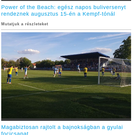
Power of the Beach: egész napos buliversenyt
rendeznek augusztus 15-én a Kempf-tónál
Mutatjuk a részleteket
Magabiztosan rajtolt a bajnokságban a gyulai
focicsapat