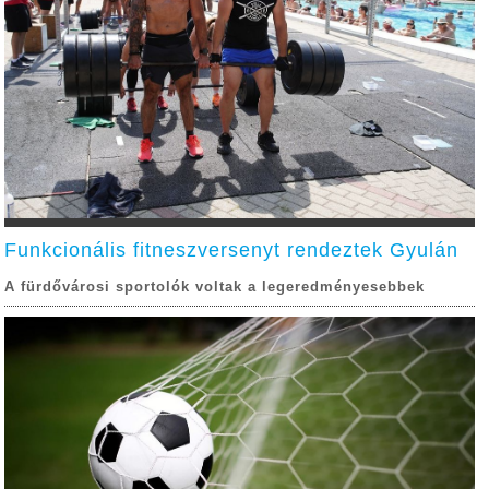
Funkcionális fitneszversenyt rendeztek Gyulán
A fürdővárosi sportolók voltak a legeredményesebbek