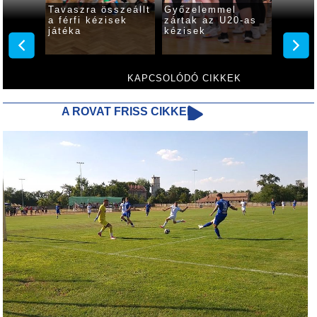
tás
Tavaszra összeállt
Győzelemmel
Veresé
nyerni
a férfi kézisek
zártak az U20-as
szenve
ézisek
játéka
kézisek
utolsó
gyulai
KAPCSOLÓDÓ CIKKEK
A ROVAT FRISS CIKKEI