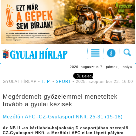
2026. augusztus 7., péntek, Ibolya
GYULAI HÍRLAP •
T. P.
•
SPORT
• 2025. szeptember 23. 16:00
Megérdemelt győzelemmel meneteltek
tovább a gyulai kézisek
Mezőtúri AFC–CZ-Gyulasport NKft. 25-31 (15-18)
A
z NB II.-es kézilabda-bajnokság D csoportjában szereplő
CZ-Gyulasport NKft. a Mezőtúri AFC ellen lépett pályára