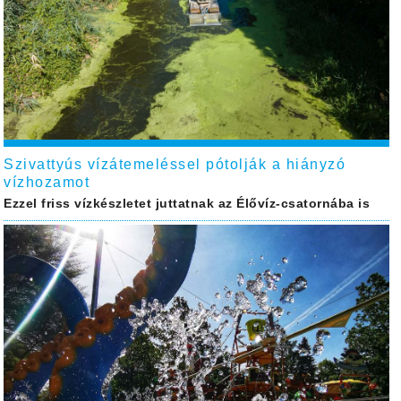
Szivattyús vízátemeléssel pótolják a hiányzó
vízhozamot
Ezzel friss vízkészletet juttatnak az Élővíz-csatornába is