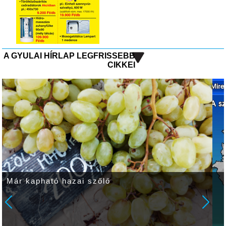
A GYULAI HÍRLAP LEGFRISSEBB
CIKKEI
Ma is nagyon meleg lesz, de elszórtan
valószínű zápor, zivatar