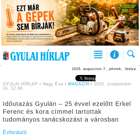
2026. augusztus 7., péntek, Ibolya
GYULAI HÍRLAP • Nagy Éva •
MAGAZIN
• 2025. szeptember
16. 12:00
Időutazás Gyulán – 25 évvel ezelőtt Erkel
Ferenc és kora címmel tartottak
tudományos tanácskozást a városban
Évforduló