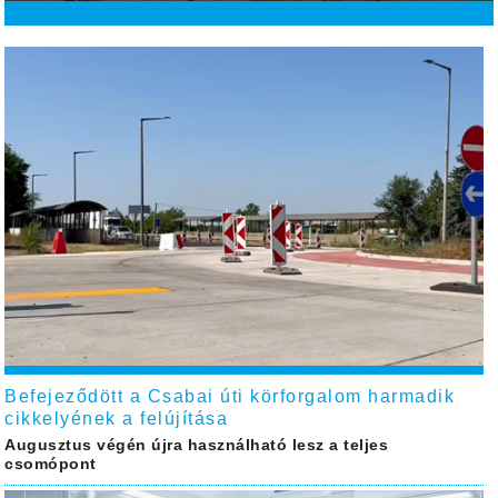
Befejeződött a Csabai úti körforgalom harmadik
cikkelyének a felújítása
Augusztus végén újra használható lesz a teljes
csomópont