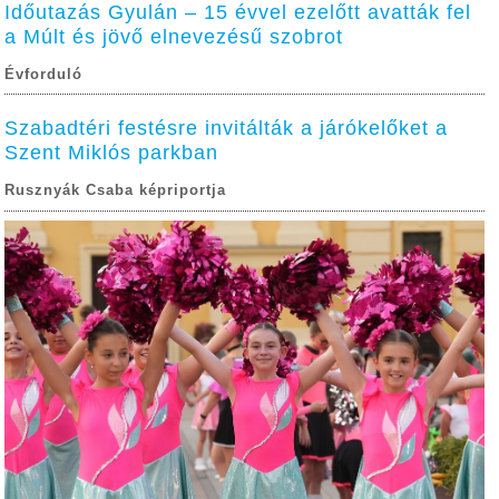
Időutazás Gyulán – 15 évvel ezelőtt avatták fel
a Múlt és jövő elnevezésű szobrot
Évforduló
Szabadtéri festésre invitálták a járókelőket a
Szent Miklós parkban
Rusznyák Csaba képriportja