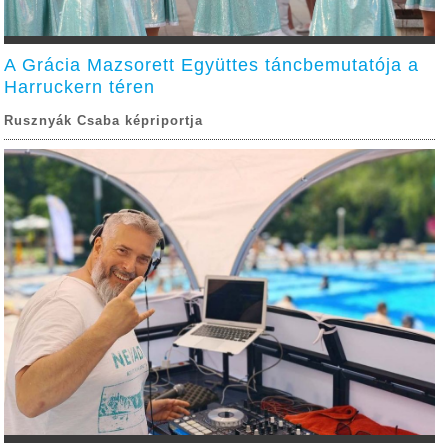
A Grácia Mazsorett Együttes táncbemutatója a
Harruckern téren
Rusznyák Csaba képriportja