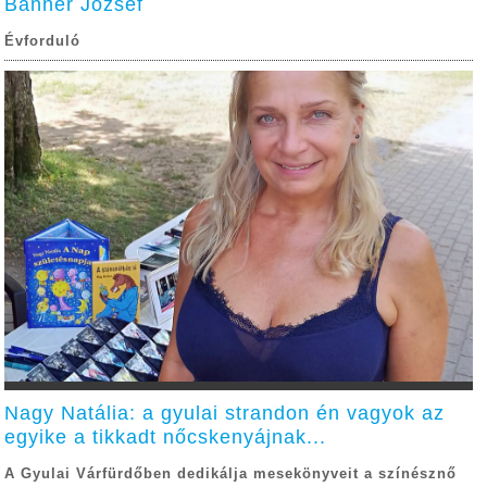
Banner József
Évforduló
Nagy Natália: a gyulai strandon én vagyok az
egyike a tikkadt nőcskenyájnak...
A Gyulai Várfürdőben dedikálja mesekönyveit a színésznő