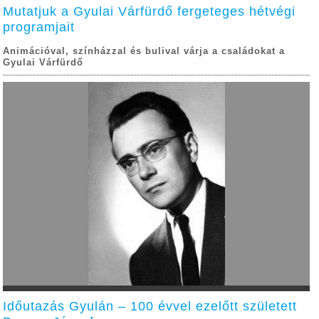
Mutatjuk a Gyulai Várfürdő fergeteges hétvégi
programjait
Animációval, színházzal és bulival várja a családokat a
Gyulai Várfürdő
Időutazás Gyulán – 100 évvel ezelőtt született