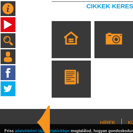
CIKKEK KERES
HÍREK
K
Friss
adatvédelmi tájékoztatónkban
megtalálod, hogyan gondoskodunk