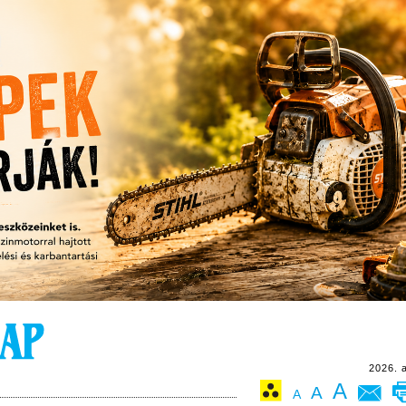
2026. 
A
A
A