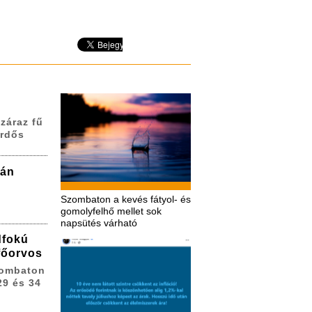
záraz fű
erdős
zán
Szombaton a kevés fátyol- és
gomolyfelhő mellet sok
napsütés várható
dfokú
 főorvos
zombaton
29 és 34