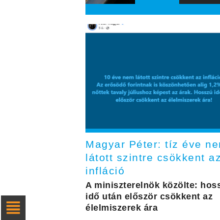
Magyar Péter: tíz éve n
látott szintre csökkent a
infláció
A miniszterelnök közölte: hos
idő után először csökkent az
élelmiszerek ára