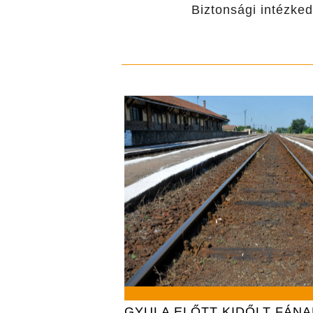
Biztonsági intézked
GYULA ELŐTT KIDŐLT FÁN