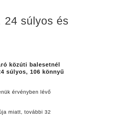
, 24 súlyos és
ró közúti balesetnél
24 súlyos, 106 könnyű
lenük érvényben lévő
ja miatt, további 32