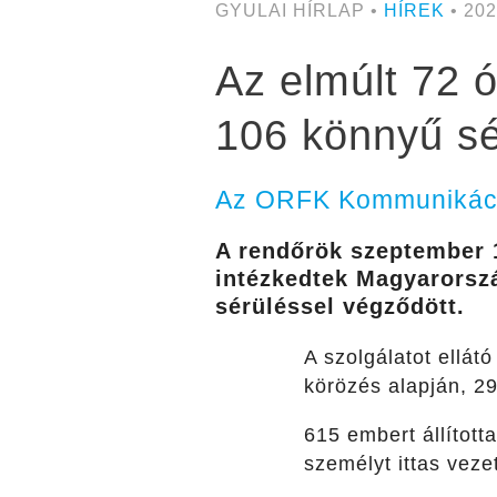
GYULAI HÍRLAP •
HÍREK
• 202
Az elmúlt 72 ó
106 könnyű sé
Az ORFK Kommunikáció
A rendőrök szeptember 1
intézkedtek Magyarorszá
sérüléssel végződött.
A szolgálatot ellát
körözés alapján, 29
615 embert állított
személyt ittas veze