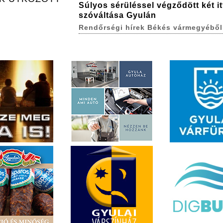
Súlyos sérüléssel végződött két itt
szóváltása Gyulán
Rendőrségi hírek Békés vármegyéből