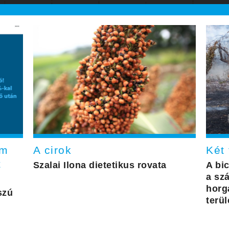
em
A cirok
Két 
z
Szalai Ilona dietetikus rovata
A bi
a szá
horg
szú
terül