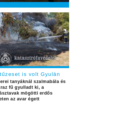
tűzeset is volt Gyulán
cerei tanyáknál szalmabála és
raz fű gyulladt ki, a
ásztavak mögötti erdős
eten az avar égett