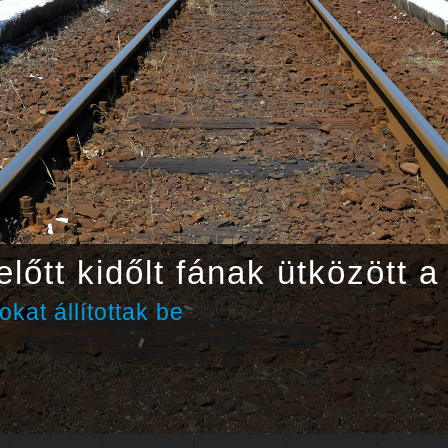
lőtt kidőlt fának ütközött a
kat állítottak be