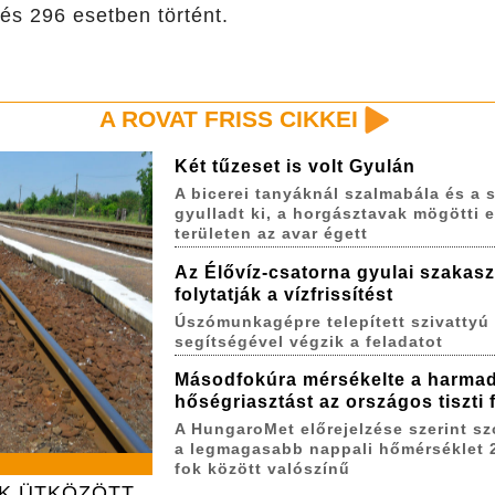
és 296 esetben történt.
A ROVAT FRISS CIKKEI
Két tűzeset is volt Gyulán
A bicerei tanyáknál szalmabála és a s
gyulladt ki, a horgásztavak mögötti 
területen az avar égett
Az Élővíz-csatorna gyulai szakas
folytatják a vízfrissítést
Úszómunkagépre telepített szivattyú
segítségével végzik a feladatot
Másodfokúra mérsékelte a harma
hőségriasztást az országos tiszti
A HungaroMet előrejelzése szerint s
a legmagasabb nappali hőmérséklet 
fok között valószínű
AK ÜTKÖZÖTT