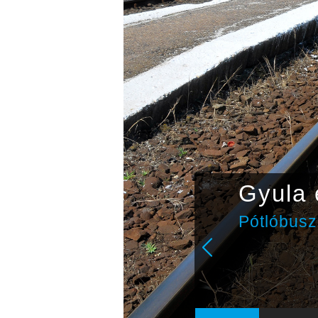
csapat
Gyula e
álkozik a
Pótlóbuszo