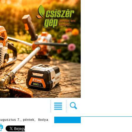
augusztus 7., péntek, Ibolya