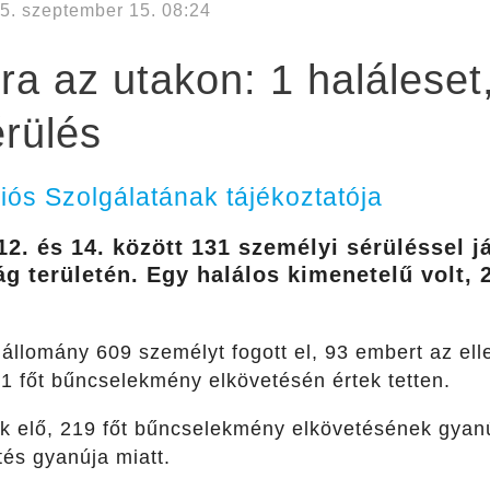
5. szeptember 15. 08:24
ra az utakon: 1 haláleset
rülés
s Szolgálatának tájékoztatója
2. és 14. között 131 személyi sérüléssel já
g területén. Egy halálos kimenetelű volt, 
ó állomány 609 személyt fogott el, 93 embert az el
1 főt bűncselekmény elkövetésén értek tetten.
ak elő, 219 főt bűncselekmény elkövetésének gyanú
tés gyanúja miatt.