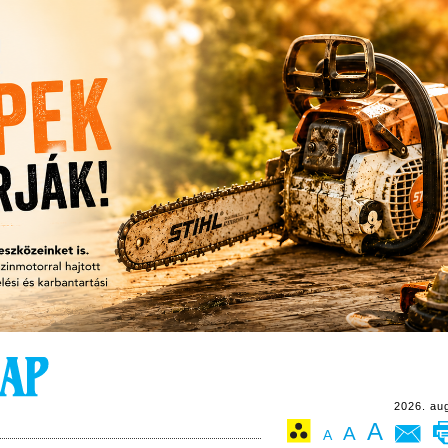
2026. au
A
A
A