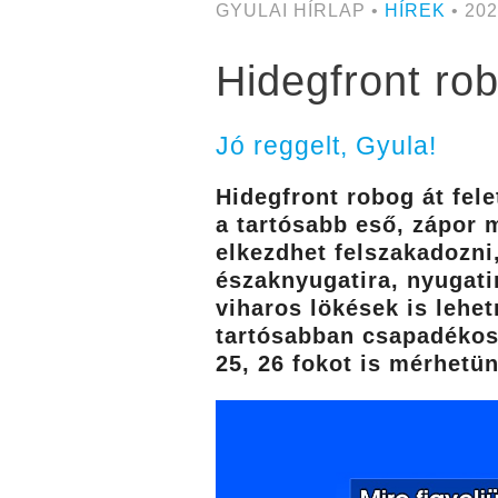
GYULAI HÍRLAP •
HÍREK
• 202
Hidegfront rob
Jó reggelt, Gyula!
Hidegfront robog át fele
a tartósabb eső, zápor m
elkezdhet felszakadozni,
északnyugatira, nyugati
viharos lökések is lehe
tartósabban csapadékos 
25, 26 fokot is mérhetü