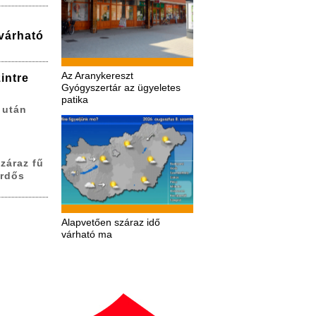
várható
Az Aranykereszt
intre
Gyógyszertár az ügyeletes
patika
 után
záraz fű
erdős
Alapvetően száraz idő
várható ma