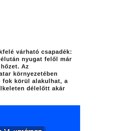
okfelé várható csapadék:
Délután nyugat felől már
lhőzet. Az
vatar környezetében
fok körül alakulhat, a
keleten délelőtt akár