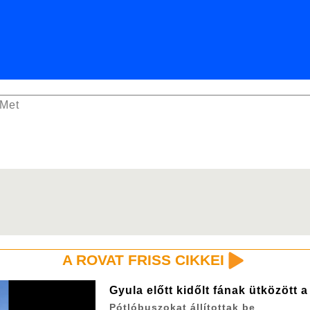
oMet
A ROVAT FRISS CIKKEI
Gyula előtt kidőlt fának ütközött 
Pótlóbuszokat állítottak be