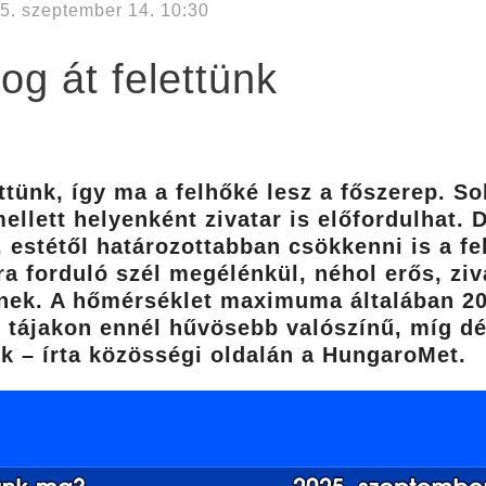
5. szeptember 14. 10:30
og át felettünk
ttünk, így ma a felhőké lesz a főszerep. S
ellett helyenként zivatar is előfordulhat. 
 estétől határozottabban csökkenni is a fe
ra forduló szél megélénkül, néhol erős, zi
tnek. A hőmérséklet maximuma általában 20 
tájakon ennél hűvösebb valószínű, míg dél
nk – írta közösségi oldalán a HungaroMet.