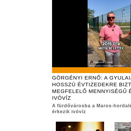
GÖRGÉNYI ERNŐ: A GYULA
HOSSZÚ ÉVTIZEDEKRE BIZT
MEGFELELŐ MENNYISÉGŰ 
IVÓVÍZ
A fürdővárosba a Maros-hordal
érkezik ivóvíz