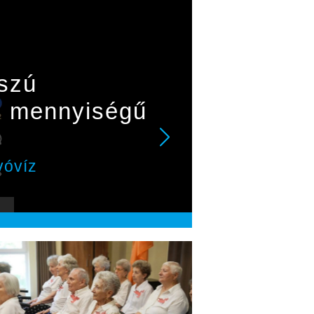
sszú
lő mennyiségű
vóvíz