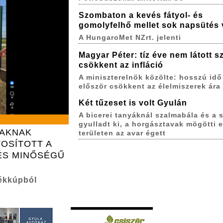
Szombaton a kevés fátyol- és
gomolyfelhő mellet sok napsütés 
A HungaroMet NZrt. jelenti
Magyar Péter: tíz éve nem látott sz
csökkent az infláció
A miniszterelnök közölte: hosszú idő
először csökkent az élelmiszerek ára
Két tűzeset is volt Gyulán
A bicerei tanyáknál szalmabála és a s
gyulladt ki, a horgásztavak mögötti 
IAKNAK
területen az avar égett
OSÍTOTT A
ÉS MINŐSÉGŰ
ékkúpból