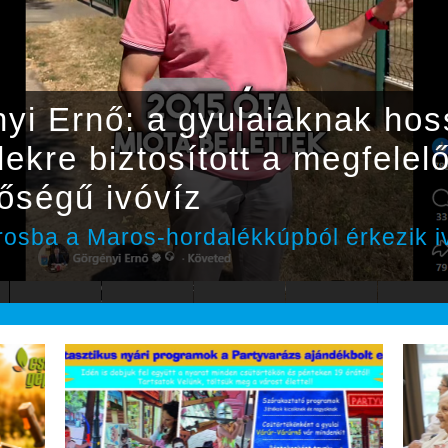
yi Ernő: a gyulaiaknak ho
dekre biztosított a megfele
őségű ivóvíz
rosba a Maros-hordalékkúpból érkezik i