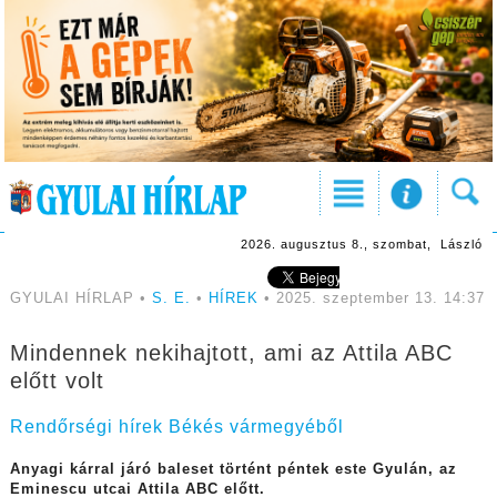
2026. augusztus 8., szombat, László
GYULAI HÍRLAP •
S. E.
•
HÍREK
• 2025. szeptember 13. 14:37
Mindennek nekihajtott, ami az Attila ABC
előtt volt
Rendőrségi hírek Békés vármegyéből
Anyagi kárral járó baleset történt péntek este Gyulán, az
Eminescu utcai Attila ABC előtt.