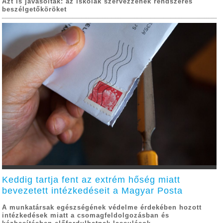
Azt is javasolták: az iskolák szervezzenek rendszeres
beszélgetőköröket
Keddig tartja fent az extrém hőség miatt
bevezetett intézkedéseit a Magyar Posta
A munkatársak egészségének védelme érdekében hozott
intézkedések miatt a csomagfeldolgozásban és