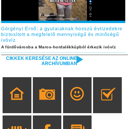
Görgényi Ernő: a gyulaiaknak hosszú évtizedekre
biztosított a megfelelő mennyiségű és minőségű
ivóvíz
A fürdővárosba a Maros-hordalékkúpból érkezik ivóvíz
CIKKEK KERESÉSE AZ ONLINE
ARCHÍVUMBAN