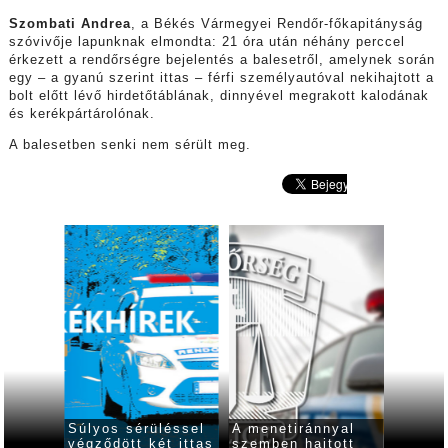
Szombati Andrea
, a Békés Vármegyei Rendőr-főkapitányság
szóvivője lapunknak elmondta: 21 óra után néhány perccel
érkezett a rendőrségre bejelentés a balesetről, amelynek során
egy – a gyanú szerint ittas – férfi személyautóval nekihajtott a
bolt előtt lévő hirdetőtáblának, dinnyével megrakott kalodának
és kerékpártárolónak.
A balesetben senki nem sérült meg.
 óra
Súlyos sérüléssel
A menetiránnyal
Ittasa
2
végződött két ittas
szemben hajtott
rollere