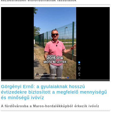
kézbesítésben előfordulhatnak lassulások
Görgényi Ernő: a gyulaiaknak hosszú
évtizedekre biztosított a megfelelő mennyiségű
és minőségű ivóvíz
A fürdővárosba a Maros-hordalékkúpból érkezik ivóvíz