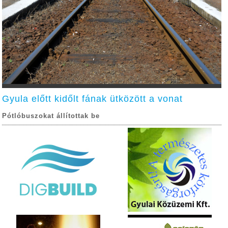
Gyula előtt kidőlt fának ütközött a vonat
Pótlóbuszokat állítottak be