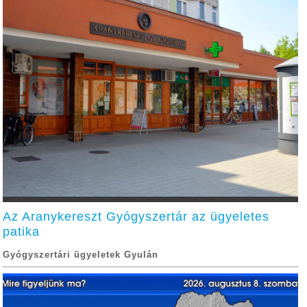
Az Aranykereszt Gyógyszertár az ügyeletes
patika
Gyógyszertári ügyeletek Gyulán