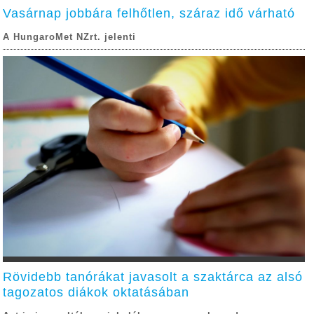
Vasárnap jobbára felhőtlen, száraz idő várható
A HungaroMet NZrt. jelenti
Rövidebb tanórákat javasolt a szaktárca az alsó
tagozatos diákok oktatásában