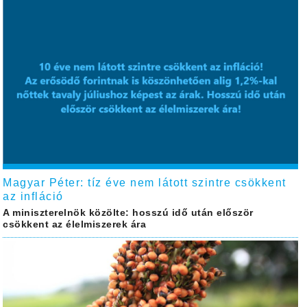
Magyar Péter: tíz éve nem látott szintre csökkent
az infláció
A miniszterelnök közölte: hosszú idő után először
csökkent az élelmiszerek ára