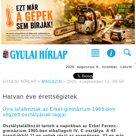
2026. augusztus 8., szombat, László
GYULAI HÍRLAP •
MAGAZIN
• 2025. szeptember 13. 09:50
Hatvan éve érettségiztek
Újra találkoztak az Erkel-gimnázium 1965-ben
végzett osztályának tagjai
Osztálytalálkozót tartott a napokban az Erkel Ferenc-
gimnázium 1965-ben elballagott IV. C osztálya. A 43
öregdiákból 11-en vettek részt az eseményen, 22-en már