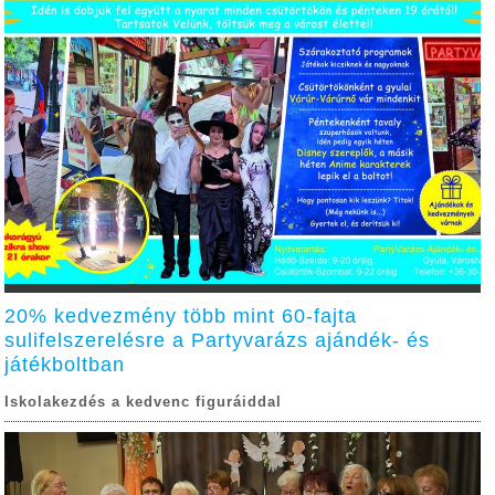
20% kedvezmény több mint 60-fajta
sulifelszerelésre a Partyvarázs ajándék- és
játékboltban
Iskolakezdés a kedvenc figuráiddal