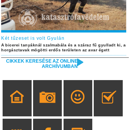
Két tűzeset is volt Gyulán
A bicerei tanyáknál szalmabála és a száraz fű gyulladt ki, a
horgásztavak mögötti erdős területen az avar égett
CIKKEK KERESÉSE AZ ONLINE
ARCHÍVUMBAN