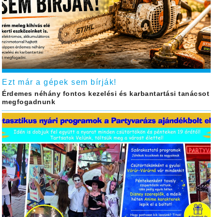
Ezt már a gépek sem bírják!
Érdemes néhány fontos kezelési és karbantartási tanácsot
megfogadnunk