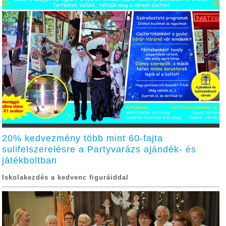
20% kedvezmény több mint 60-fajta
sulifelszerelésre a Partyvarázs ajándék- és
játékboltban
Iskolakezdés a kedvenc figuráiddal