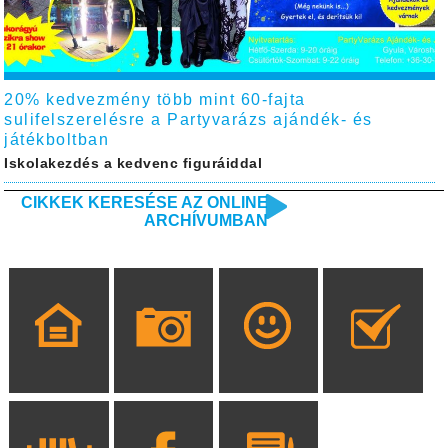
20% kedvezmény több mint 60-fajta
sulifelszerelésre a Partyvarázs ajándék- és
játékboltban
Iskolakezdés a kedvenc figuráiddal
CIKKEK KERESÉSE AZ ONLINE
ARCHÍVUMBAN