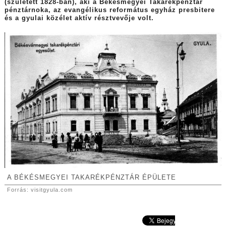
(született 1828-ban), aki a Békésmegyei Takarékpénztár
pénztárnoka, az evangélikus református egyház presbitere
és a gyulai közélet aktív résztvevője volt.
A BÉKÉSMEGYEI TAKARÉKPÉNZTÁR ÉPÜLETE
Forrás: visitgyula.com