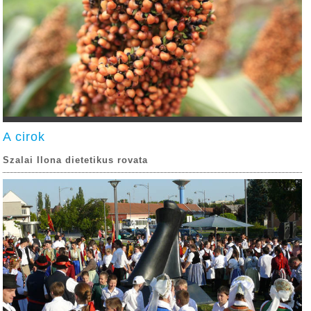
A cirok
Szalai Ilona dietetikus rovata