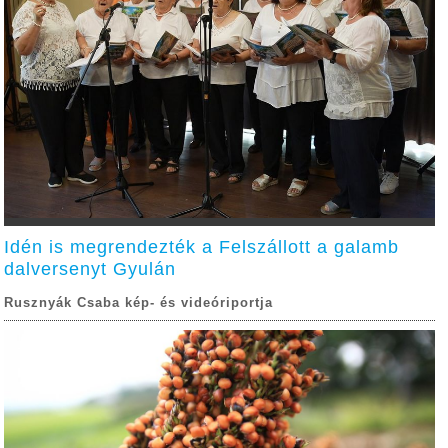
Idén is megrendezték a Felszállott a galamb
dalversenyt Gyulán
Rusznyák Csaba kép- és videóriportja