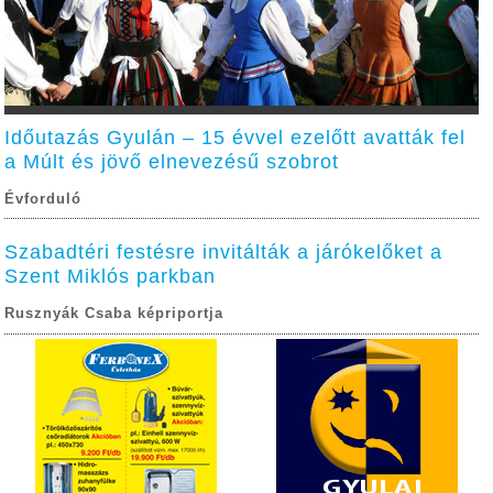
Időutazás Gyulán – 15 évvel ezelőtt avatták fel
a Múlt és jövő elnevezésű szobrot
Évforduló
Szabadtéri festésre invitálták a járókelőket a
Szent Miklós parkban
Rusznyák Csaba képriportja