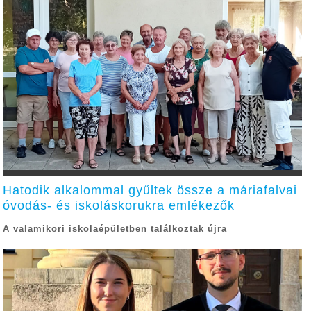
Hatodik alkalommal gyűltek össze a máriafalvai
óvodás- és iskoláskorukra emlékezők
A valamikori iskolaépületben találkoztak újra