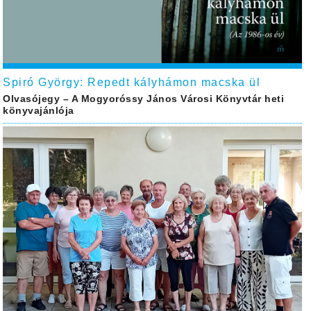
Spiró György: Repedt kályhámon macska ül
Olvasójegy – A Mogyoróssy János Városi Könyvtár heti
könyvajánlója