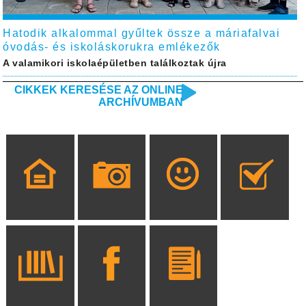
Hatodik alkalommal gyűltek össze a máriafalvai
óvodás- és iskoláskorukra emlékezők
A valamikori iskolaépületben találkoztak újra
CIKKEK KERESÉSE AZ ONLINE
ARCHÍVUMBAN