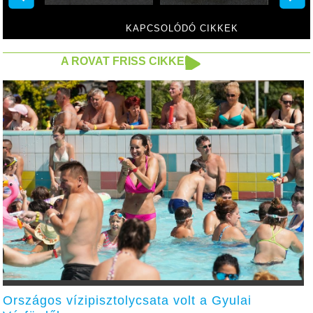
KAPCSOLÓDÓ CIKKEK
A ROVAT FRISS CIKKEI
Országos vízipisztolycsata volt a Gyulai