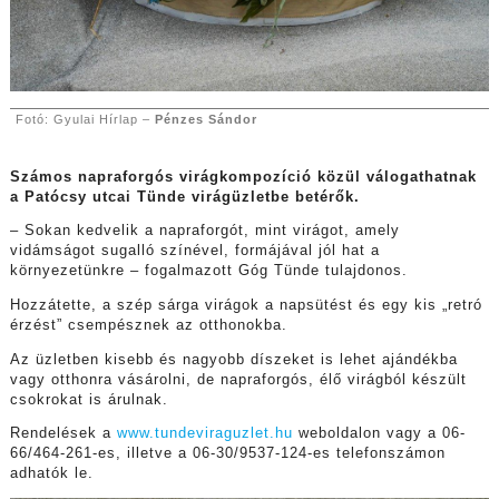
Fotó: Gyulai Hírlap –
Pénzes Sándor
Számos napraforgós virágkompozíció közül válogathatnak
a Patócsy utcai Tünde virágüzletbe betérők.
– Sokan kedvelik a napraforgót, mint virágot, amely
vidámságot sugalló színével, formájával jól hat a
környezetünkre – fogalmazott Góg Tünde tulajdonos.
Hozzátette, a szép sárga virágok a napsütést és egy kis „retró
érzést” csempésznek az otthonokba.
Az üzletben kisebb és nagyobb díszeket is lehet ajándékba
vagy otthonra vásárolni, de napraforgós, élő virágból készült
csokrokat is árulnak.
Rendelések a
www.tundeviraguzlet.hu
weboldalon vagy a 06-
66/464-261-es, illetve a 06-30/9537-124-es telefonszámon
adhatók le.