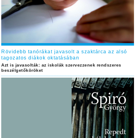
Rövidebb tanórákat javasolt a szaktárca az alsó
tagozatos diákok oktatásában
Azt is javasolták: az iskolák szervezzenek rendszeres
beszélgetőköröket