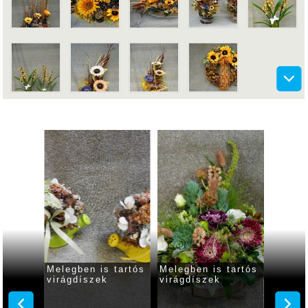
 napja
Melegben is tartós
Melegben is tartós
Ballag
virágdíszek
virágdíszek