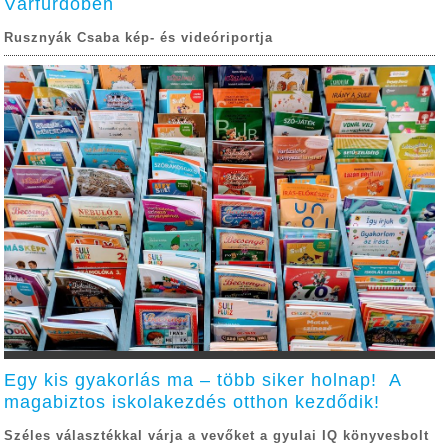
Várfürdőben
Rusznyák Csaba kép- és videóriportja
Egy kis gyakorlás ma – több siker holnap! A
magabiztos iskolakezdés otthon kezdődik!
Széles választékkal várja a vevőket a gyulai IQ könyvesbolt