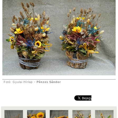
Fotó: Gyulai Hírlap –
Pénzes Sándor