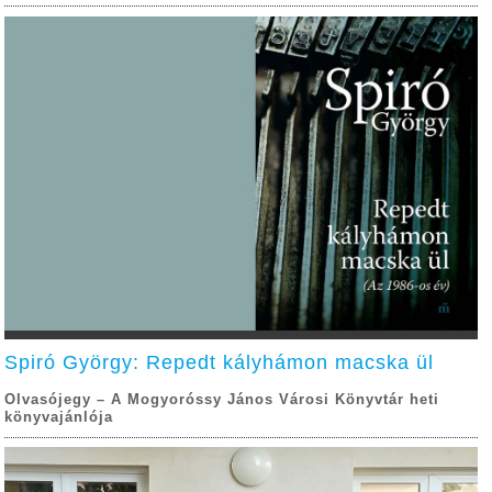
Spiró György: Repedt kályhámon macska ül
Olvasójegy – A Mogyoróssy János Városi Könyvtár heti
könyvajánlója