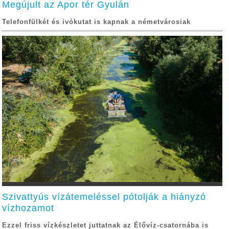
Megújult az Apor tér Gyulán
Telefonfülkét és ivókutat is kapnak a németvárosiak
Szivattyús vízátemeléssel pótolják a hiányzó
vízhozamot
Ezzel friss vízkészletet juttatnak az Élővíz-csatornába is