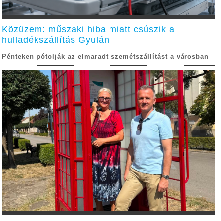
Közüzem: műszaki hiba miatt csúszik a
hulladékszállítás Gyulán
Pénteken pótolják az elmaradt szemétszállítást a városban