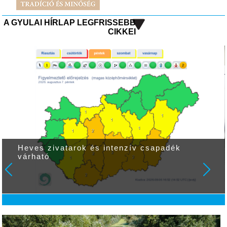
A GYULAI HÍRLAP LEGFRISSEBB
CIKKEI
Heves zivatarok és intenzív csapadék
várható