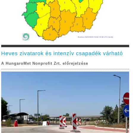
Heves zivatarok és intenzív csapadék várható
A HungaroMet Nonprofit Zrt. előrejelzése