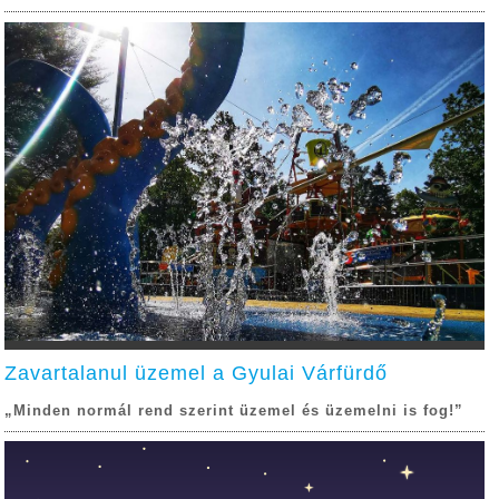
Zavartalanul üzemel a Gyulai Várfürdő
„Minden normál rend szerint üzemel és üzemelni is fog!”