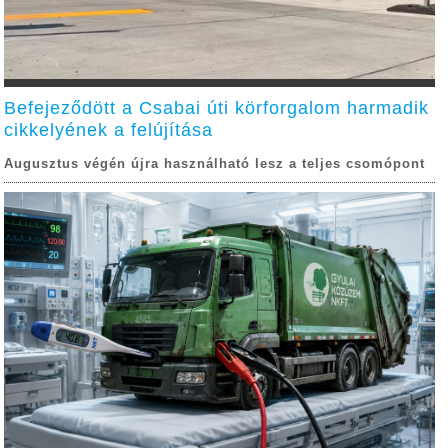
Befejeződött a Csabai úti körforgalom harmadik
cikkelyének a felújítása
Augusztus végén újra használható lesz a teljes csomópont