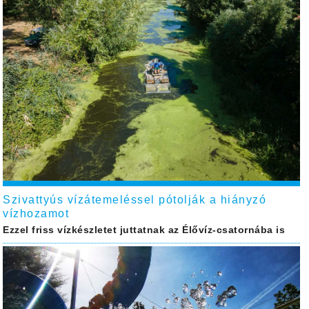
Szivattyús vízátemeléssel pótolják a hiányzó
vízhozamot
Ezzel friss vízkészletet juttatnak az Élővíz-csatornába is