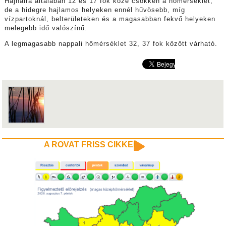
Hajnalra általában 12 és 17 fok közé csökken a hőmérséklet,
de a hidegre hajlamos helyeken ennél hűvösebb, míg
vízpartoknál, belterületeken és a magasabban fekvő helyeken
melegebb idő valószínű.
A legmagasabb nappali hőmérséklet 32, 37 fok között várható.
A ROVAT FRISS CIKKEI