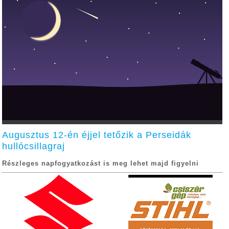
Augusztus 12-én éjjel tetőzik a Perseidák
hullócsillagraj
Részleges napfogyatkozást is meg lehet majd figyelni