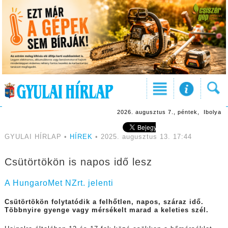
2026. augusztus 7., péntek, Ibolya
GYULAI HÍRLAP •
HÍREK
• 2025. augusztus 13. 17:44
Csütörtökön is napos idő lesz
A HungaroMet NZrt. jelenti
Csütörtökön folytatódik a felhőtlen, napos, száraz idő.
Többnyire gyenge vagy mérsékelt marad a keleties szél.